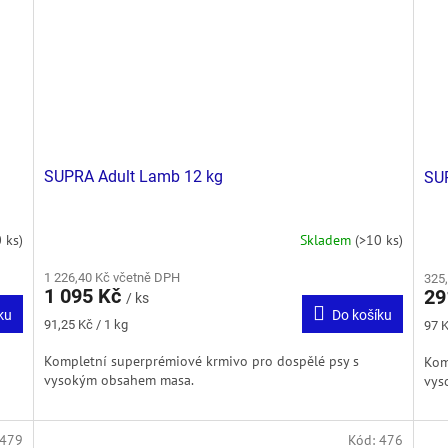
SUPRA Adult Lamb 12 kg
SUP
 ks)
Skladem
(>10 ks)
1 226,40 Kč včetně DPH
325
1 095 Kč
29
/ ks
ku
Do košíku
Měrná
Měr
91,25 Kč / 1 kg
97 K
cena:
cena
Kompletní superprémiové krmivo pro dospělé psy s
Kom
vysokým obsahem masa.
vys
479
Kód:
476