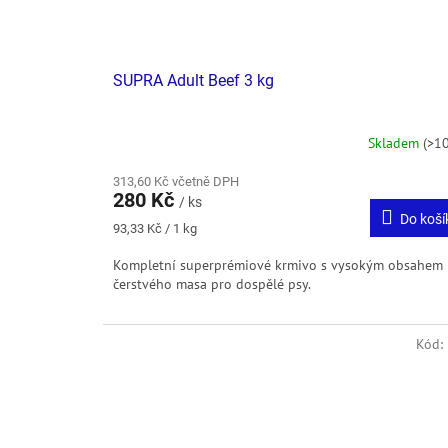
SUPRA Adult Beef 3 kg
Skladem
(>10
313,60 Kč včetně DPH
280 Kč
/ ks
Do koší
Měrná
93,33 Kč / 1 kg
cena:
Kompletní superprémiové krmivo s vysokým obsahem
čerstvého masa pro dospělé psy.
Kód: