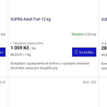
SUPRA Adult Fish 12 kg
SUP
 ks)
Skladem
(>10 ks)
1 186,08 Kč včetně DPH
316
1 059 Kč
28
/ ks
ku
Do košíku
Měrná
Měr
88,25 Kč / 1 kg
94,3
cena:
cena
Kompletní superprémiové krmivo s vysokým obsahem
Kom
čerstvého masa pro dospělé psy.
vys
518
Kód:
500