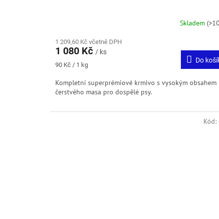
Skladem
(>10
1 209,60 Kč včetně DPH
1 080 Kč
/ ks
Do koší
Měrná
90 Kč / 1 kg
cena:
Kompletní superprémiové krmivo s vysokým obsahem
čerstvého masa pro dospělé psy.
Kód: