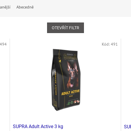
anější
Abecedně
OTEVŘÍT FILTR
494
Kód:
491
SUPRA Adult Active 3 kg
SUP