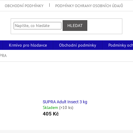
OBCHODNÍ PODMÍNKY
PODMÍNKY OCHRANY OSOBNÍCH ÚDAJŮ
HLEDAT
Krmivo pro hlodavce
Obchodní podmínky
Podmínky och
PRA
SUPRA Adult Insect 3 kg
Skladem
(>10 ks)
405 Kč