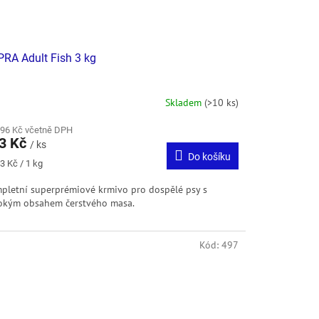
RA Adult Fish 3 kg
Skladem
(>10 ks)
,96 Kč včetně DPH
3 Kč
/ ks
Do košíku
ná
3 Kč / 1 kg
:
pletní superprémiové krmivo pro dospělé psy s
okým obsahem čerstvého masa.
Kód:
497