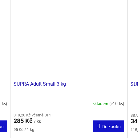
SUPRA Adult Small 3 kg
SUP
 ks)
Skladem
(>10 ks)
319,20 Kč včetně DPH
387
285 Kč
34
/ ks
ku
Do košíku
Měrná
Měr
95 Kč / 1 kg
115,
cena:
cena