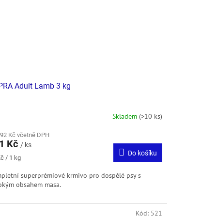
RA Adult Lamb 3 kg
Skladem
(>10 ks)
,92 Kč včetně DPH
1 Kč
/ ks
Do košíku
ná
č / 1 kg
:
pletní superprémiové krmivo pro dospělé psy s
okým obsahem masa.
Kód:
521