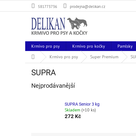
Přejít
581773736
prodejna@delikan.cz
na
obsah
Krmivo pro psy
Krmivo pro kočky
Pamlsky
Domů
Krmivo pro psy
Super Premium
SU
SUPRA
Nejprodávanější
SUPRA Senior 3 kg
Skladem
(>10 ks)
272 Kč