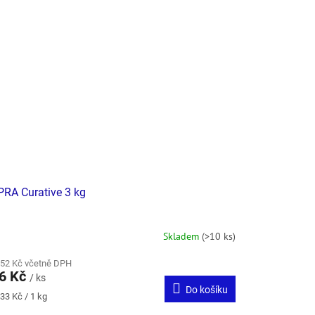
RA Curative 3 kg
Skladem
(>10 ks)
,52 Kč včetně DPH
6 Kč
/ ks
Do košíku
ná
33 Kč / 1 kg
: