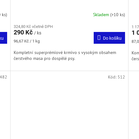
 ks)
Skladem
(>10 ks)
324,80 Kč včetně DPH
1 1
290 Kč
1 
/ ks
ku
Do košíku
Měrná
Měr
96,67 Kč / 1 kg
87,0
cena:
cena
Kompletní superprémiové krmivo s vysokým obsahem
Kom
čerstvého masa pro dospělé psy.
čer
482
Kód:
512