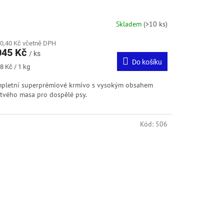
Skladem
(>10 ks)
70,40 Kč včetně DPH
045 Kč
/ ks
Do košíku
ná
8 Kč / 1 kg
:
pletní superprémiové krmivo s vysokým obsahem
stvého masa pro dospělé psy.
Kód:
506