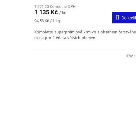
1 271,20 Kč včetně DPH
1 135 Kč
/ ks
Do koší
Měrná
94,58 Kč / 1 kg
cena:
Kompletní superprémiové krmivo s obsahem čerstvéh
masa pro štěňata větších plemen.
Kód: