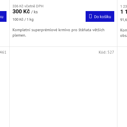
336 Kč včetně DPH
1 2
300 Kč
1 
/ ks
ku
Do košíku
Měrná
Měr
100 Kč / 1 kg
91,6
cena:
cena
o
Kompletní superprémiové krmivo pro štěňata větších
Kom
plemen.
obs
461
Kód:
527