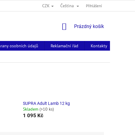
CZK
Čeština
Přihlášení
NÁKUPNÍ
Prázdný košík
KOŠÍK
rany osobních údajů
Reklamační řád
Kontakty
SUPRA Adult Lamb 12 kg
Skladem
(>10 ks)
1 095 Kč