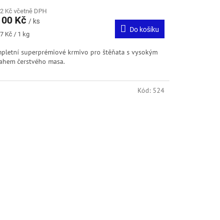
32 Kč včetně DPH
100 Kč
/ ks
Do košíku
ná
7 Kč / 1 kg
:
pletní superprémiové krmivo pro štěňata s vysokým
ahem čerstvého masa.
Kód:
524