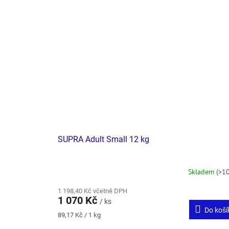
SUPRA Adult Small 12 kg
Skladem
(>10
1 198,40 Kč včetně DPH
1 070 Kč
/ ks
Do koší
Měrná
89,17 Kč / 1 kg
cena: