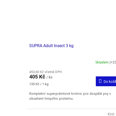
SUPRA Adult Insect 3 kg
Skladem
(>10
453,60 Kč včetně DPH
405 Kč
/ ks
Do koší
Měrná
135 Kč / 1 kg
cena:
Kompletní superprémiové krmivo pro dospělé psy s
obsahem hmyzího proteinu.
Kód: