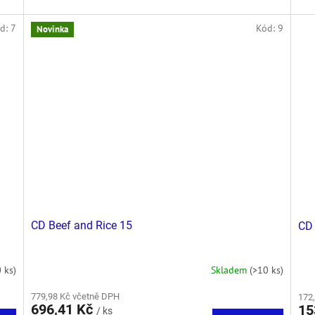
d:
7
Kód:
9
Novinka
CD Beef and Rice 15
CD 
 ks)
Skladem
(>10 ks)
779,98 Kč včetně DPH
172
696,41 Kč
15
/ ks