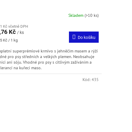
Skladem
(>10 ks)
41 Kč včetně DPH
,76 Kč
/ ks
Do košíku
ná
5 Kč / 1 kg
:
pletní superprémiové krmivo s jehněčím masem a rýží
dné pro psy středních a velkých plemen. Neobsahuje
nici ani sóju. Vhodné pro psy s citlivým zažíváním a
olerancí na kuřecí maso.
Kód:
435