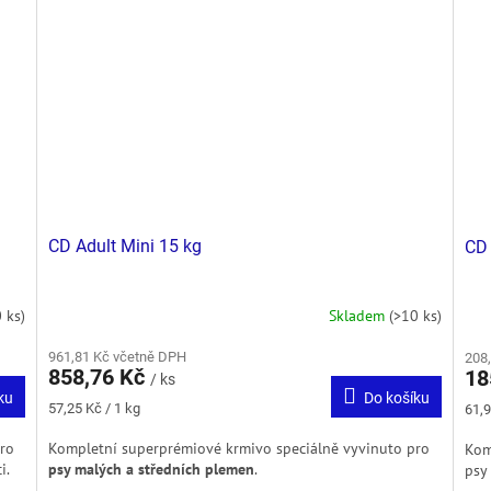
CD Adult Mini 15 kg
CD 
 ks)
Skladem
(>10 ks)
961,81 Kč včetně DPH
208
858,76 Kč
18
/ ks
ku
Do košíku
Měrná
Měr
57,25 Kč / 1 kg
61,9
cena:
cena
ro
Kompletní superprémiové krmivo speciálně vyvinuto pro
Kom
i.
psy malých a středních plemen
.
psy