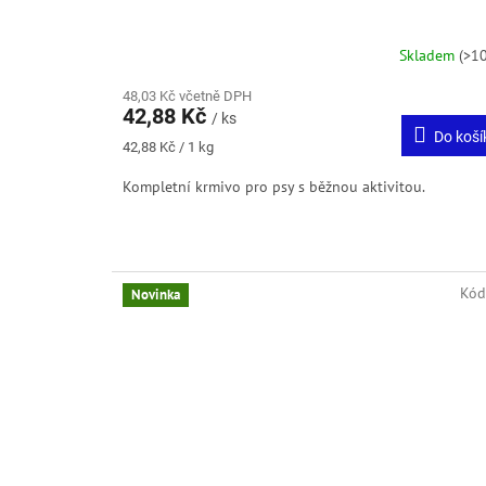
Skladem
(>10
48,03 Kč včetně DPH
42,88 Kč
/ ks
Do koší
Měrná
42,88 Kč / 1 kg
cena:
Kompletní krmivo pro psy s běžnou aktivitou.
Kód
Novinka