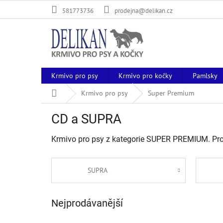
Přejít
581773736
prodejna@delikan.cz
na
obsah
Krmivo pro psy
Krmivo pro kočky
Pamlsky
Domů
Krmivo pro psy
Super Premium
CD a SUPRA
Krmivo pro psy z kategorie SUPER PREMIUM. Pro v
SUPRA
Nejprodávanější