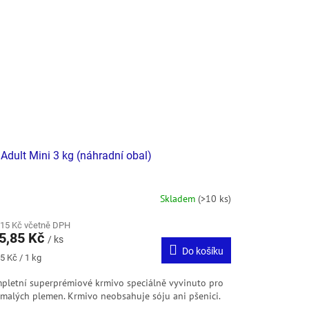
Adult Mini 3 kg (náhradní obal)
Skladem
(>10 ks)
,15 Kč včetně DPH
5,85 Kč
/ ks
Do košíku
ná
5 Kč / 1 kg
:
pletní superprémiové krmivo speciálně vyvinuto pro
 malých plemen. Krmivo neobsahuje sóju ani pšenici.