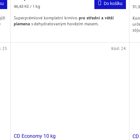
ku
Do košíku
Měrná
Měr
46,43 Kč / 1 kg
51,3
cena:
cena
ýží
Superprémiové kompletní krmivo
pro střední a větší
Kom
e
plemena
s dehydratovaným hovězím masem.
urč
sóju
:
25
Kód:
24
CD Economy 10 kg
CD 