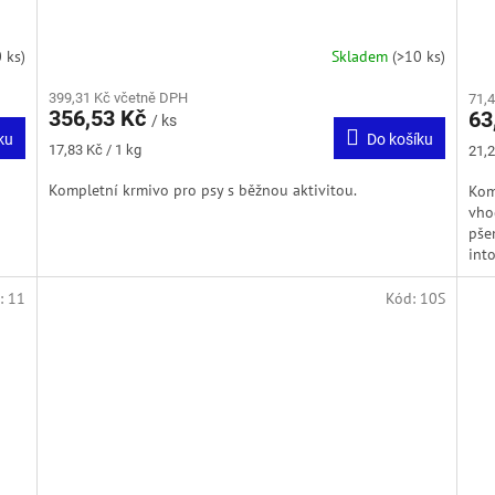
 ks)
Skladem
(>10 ks)
399,31 Kč včetně DPH
71,
356,53 Kč
63
/ ks
ku
Do košíku
Měrná
Měr
17,83 Kč / 1 kg
21,2
cena:
cena
Kompletní krmivo pro psy s běžnou aktivitou.
Kom
vho
pše
int
:
11
Kód:
10S