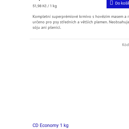
Do koší
Měrná
51,98 Kč / 1 kg
cena:
Kompletní superprémiové krmivo s hovězím masem a r
určeno pro psy středních a větších plemen. Neobsahuj
sóju ani pšenici.
Kód
CD Economy 1 kg