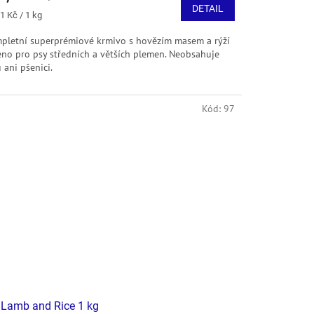
DETAIL
ná
1 Kč / 1 kg
:
pletní superprémiové krmivo s hovězím masem a rýží
eno pro psy středních a větších plemen. Neobsahuje
 ani pšenici.
Kód:
97
Lamb and Rice 1 kg