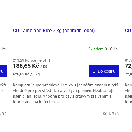
CD Lamb and Rice 3 kg (náhradní obal)
CD
 ks)
Skladem
(>10 ks)
211,29 Kč včetně DPH
81,
188,65 Kč
72
/ ks
ku
Do košíku
Měrná
Měr
628,83 Kč / 1 kg
72,8
cena:
cena
rýží
Kompletní superprémiové krmivo s jehněčím masem a rýží
Kom
je
vhodné pro psy středních a velkých plemen. Neobsahuje
vho
pšenici ani sóju. Vhodné pro psy s citlivým zažíváním a
pše
intolerancí na kuřecí maso.
int
:
96
Kód:
95S