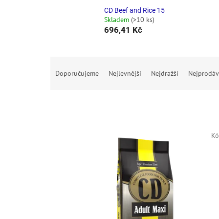
CD Beef and Rice 15
Skladem
(>10 ks)
696,41 Kč
Ř
a
Doporučujeme
Nejlevnější
Nejdražší
Nejprodáv
z
e
n
í
p
V
r
Kó
ý
o
p
d
i
u
s
k
p
t
r
ů
o
d