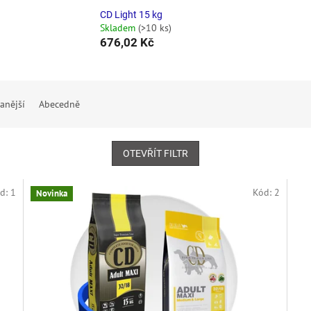
CD Light 15 kg
Skladem
(>10 ks)
676,02 Kč
anější
Abecedně
OTEVŘÍT FILTR
d:
1
Kód:
2
Novinka