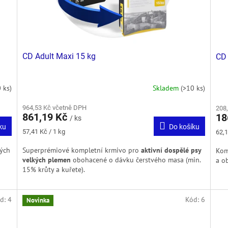
CD Adult Maxi 15 kg
CD 
 ks)
Skladem
(>10 ks)
964,53 Kč včetně DPH
208
861,19 Kč
18
/ ks
ku
Do košíku
Měrná
Měr
57,41 Kč / 1 kg
62,1
cena:
cena
kých
Superprémiové kompletní krmivo pro
aktivní dospělé psy
Kom
velkých plemen
obohacené o dávku čerstvého masa (min.
a o
15% krůty a kuřete).
d:
4
Kód:
6
Novinka