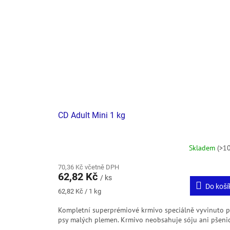
CD Adult Mini 1 kg
Skladem
(>10
70,36 Kč včetně DPH
62,82 Kč
/ ks
Do koší
Měrná
62,82 Kč / 1 kg
cena:
Kompletní superprémiové krmivo speciálně vyvinuto p
psy malých plemen. Krmivo neobsahuje sóju ani pšenic