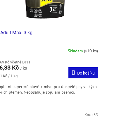
Adult Maxi 3 kg
Skladem
(>10 ks)
,69 Kč včetně DPH
6,33 Kč
/ ks
Do košíku
ná
1 Kč / 1 kg
:
pletní superprémiové krmivo pro dospělé psy velkých
břích plemen. Neobsahuje sóju ani pšenici.
Kód:
5S