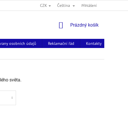
CZK
Čeština
Přihlášení
NÁKUPNÍ
Prázdný košík
KOŠÍK
rany osobních údajů
Reklamační řád
Kontakty
lého světa.