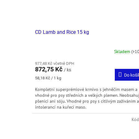
CD Lamb and Rice 15 kg
Skladem
(>10
977,48 Kč včetně DPH
872,75 Kč
/ ks
Do koší
Měrná
58,18 Kč / 1 kg
cena:
Kompletní superprémiové krmivo s jehněčím masem a 
vhodné pro psy středních a velkých plemen. Neobsahu
pšenici ani sóju. Vhodné pro psy s citlivým zažíváním a
intolerancí na kuřecí maso.
Kód