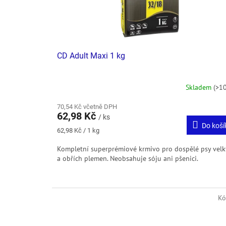
u
k
t
ů
CD Adult Maxi 1 kg
Skladem
(>10
70,54 Kč včetně DPH
62,98 Kč
/ ks
Do koší
Měrná
62,98 Kč / 1 kg
cena:
Kompletní superprémiové krmivo pro dospělé psy vel
a obřích plemen. Neobsahuje sóju ani pšenici.
Kó