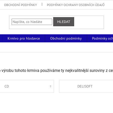
OBCHODNÍ PODMÍNKY
PODMÍNKY OCHRANY OSOBNÍCH ÚDAJŮ
HLEDAT
Krmivo pro hlodavce
Obchodní podmínky
Podmínky och
ýrobu tohoto krmiva používáme ty nejkvalitnější suroviny z ce
CD
DELISOFT