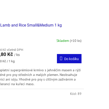
 Lamb and Rice Small&Medium 1 kg
Skladem
(>10 ks)
54 Kč včetně DPH
,80 Kč
/ ks
Do košíku
ná
0 Kč / 1 kg
:
pletní superprémiové krmivo s jehněčím masem a rýží
dné pro psy středních a malých plemen. Neobsahuje
nici ani sóju. Vhodné pro psy s citlivým zažíváním a
olerancí na kuřecí maso.
Kód:
89