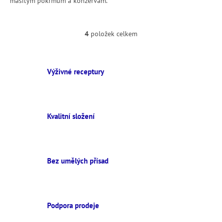
masitým pokrmům a konzervám.
4
položek celkem
O
v
l
á
Výživné receptury
d
a
c
í
p
Kvalitní složení
r
v
k
y
v
Bez umělých přísad
ý
p
i
s
Podpora prodeje
u