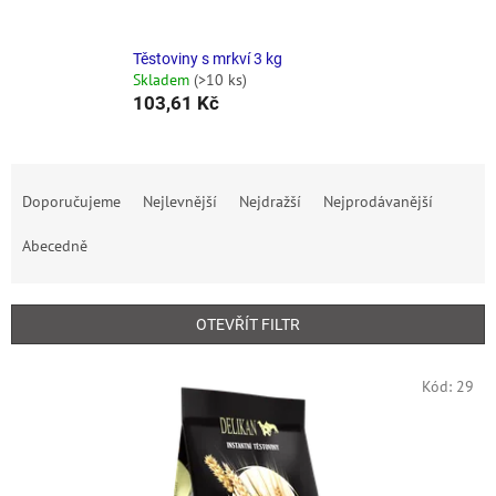
Těstoviny s mrkví 3 kg
Skladem
(>10 ks)
103,61 Kč
Ř
a
Doporučujeme
Nejlevnější
Nejdražší
Nejprodávanější
z
e
Abecedně
n
í
p
OTEVŘÍT FILTR
r
o
V
Kód:
29
d
ý
u
p
k
i
t
s
ů