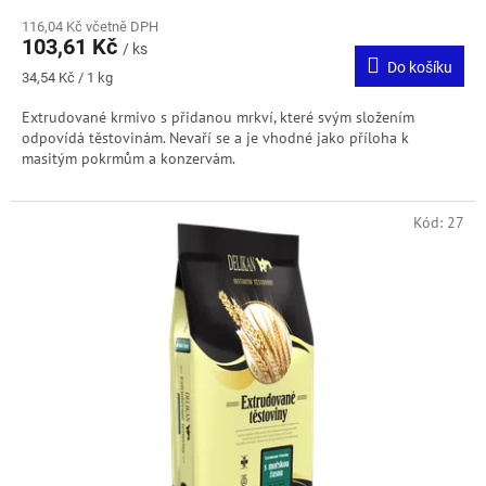
116,04 Kč včetně DPH
103,61 Kč
/ ks
Do košíku
Měrná
34,54 Kč / 1 kg
cena:
Extrudované krmivo s přidanou mrkví, které svým složením
odpovídá těstovinám. Nevaří se a je vhodné jako příloha k
masitým pokrmům a konzervám.
Kód:
27