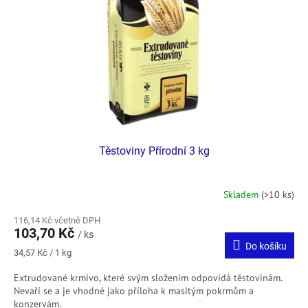
p
r
o
d
u
k
t
ů
Těstoviny Přírodní 3 kg
Skladem
(>10 ks)
116,14 Kč včetně DPH
103,70 Kč
/ ks
Do košíku
Měrná
34,57 Kč / 1 kg
cena:
Extrudované krmivo, které svým složením odpovídá těstovinám.
Nevaří se a je vhodné jako příloha k masitým pokrmům a
konzervám.