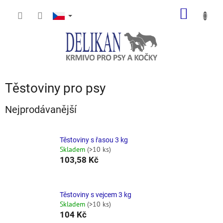
Přejít
NÁKUP
na
obsah
KOŠÍK
Těstoviny pro psy
Nejprodávanější
Těstoviny s řasou 3 kg
Skladem
(>10 ks)
103,58 Kč
Těstoviny s vejcem 3 kg
Skladem
(>10 ks)
104 Kč