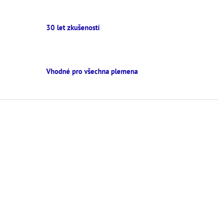
30 let zkušeností
Vhodné pro všechna plemena
Z
á
p
a
t
í