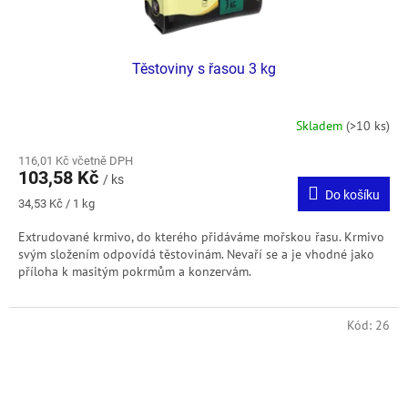
Těstoviny s řasou 3 kg
Skladem
(>10 ks)
116,01 Kč včetně DPH
103,58 Kč
/ ks
Do košíku
Měrná
34,53 Kč / 1 kg
cena:
Extrudované krmivo, do kterého přidáváme mořskou řasu. Krmivo
svým složením odpovídá těstovinám. Nevaří se a je vhodné jako
příloha k masitým pokrmům a konzervám.
Kód:
26