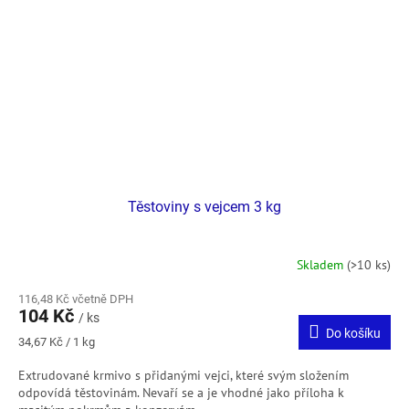
Těstoviny s vejcem 3 kg
Skladem
(>10 ks)
116,48 Kč včetně DPH
104 Kč
/ ks
Do košíku
Měrná
34,67 Kč / 1 kg
cena:
Extrudované krmivo s přidanými vejci, které svým složením
odpovídá těstovinám. Nevaří se a je vhodné jako příloha k