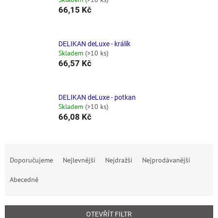
66,15 Kč
DELIKAN deLuxe - králík
Skladem
(>10 ks)
66,57 Kč
DELIKAN deLuxe - potkan
Skladem
(>10 ks)
66,08 Kč
Ř
a
Doporučujeme
Nejlevnější
Nejdražší
Nejprodávanější
z
e
Abecedně
n
í
p
OTEVŘÍT FILTR