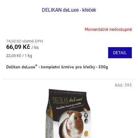
DELIKAN deLuxe - křeček
Momentálně nedostupné
74,02 Kč včetně DPH
66,09 Kč
/ ks
DETAIL
Měrná
22,03 Kč / 1 kg
cena:
®
Delikan deLuxe
- kompletní krmivo pro křečky - 500g
Kód:
393