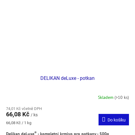
DELIKAN deLuxe - potkan
Skladem
(>10 ks)
74,01 Kč včetně DPH
66,08 Kč
/ ks
Do košíku
Měrná
66,08 Kč / 1 kg
cena:
®
Delikan deLuxe
- kompletní krmivo pro potkany - 500g