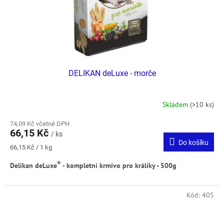
DELIKAN deLuxe - morče
Skladem
(>10 ks)
74,09 Kč včetně DPH
66,15 Kč
/ ks
Do košíku
Měrná
66,15 Kč / 1 kg
cena:
®
Delikan deLuxe
- kompletní krmivo pro králíky - 500g
Kód:
405