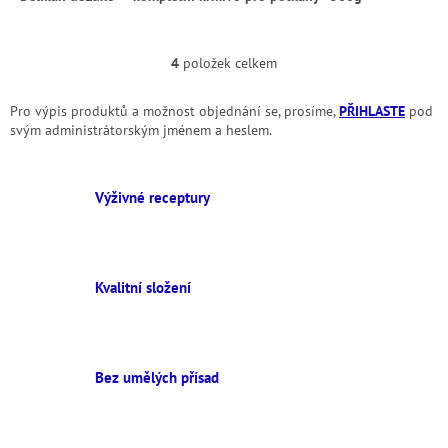
4
položek celkem
O
v
l
Pro výpis produktů a možnost objednání se, prosíme,
PŘIHLASTE
pod
á
svým administrátorským jménem a heslem.
d
a
c
Výživné receptury
í
p
r
v
k
Kvalitní složení
y
v
ý
p
i
Bez umělých přísad
s
u