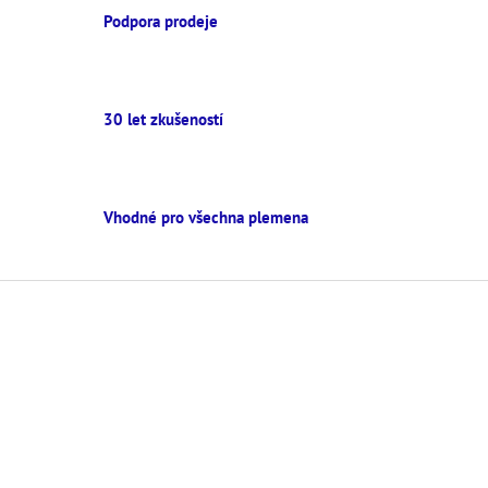
Podpora prodeje
30 let zkušeností
Vhodné pro všechna plemena
Z
á
p
a
t
í