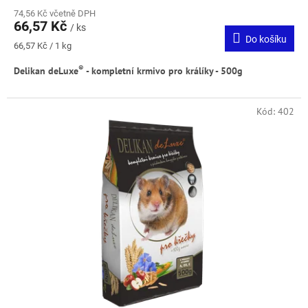
74,56 Kč včetně DPH
66,57 Kč
/ ks
Do košíku
Měrná
66,57 Kč / 1 kg
cena:
®
Delikan deLuxe
- kompletní krmivo pro králíky - 500g
Kód:
402