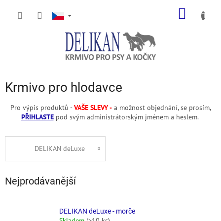
Přejít
NÁKUP
na
obsah
KOŠÍK
Krmivo pro hlodavce
Pro výpis produktů -
VAŠE SLEVY -
a možnost objednání, se prosím,
PŘIHLASTE
pod svým administrátorským jménem a heslem.
DELIKAN deLuxe
Nejprodávanější
DELIKAN deLuxe - morče
Skladem
(>10 ks)