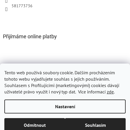
581773736
Přijímáme online platby
Tento web používá soubory cookie. Dalším procházením
Oficiální web DELIKAN
tohoto webu vyjadřujete souhlas s jejich používáním.
Souhlasem s Profilujícími (marketingovými) cookies dávají
uživatelé právo využít i nový typ dat.
Více informací
zde
.
Vytvořil Shoptet
Nastavení
Copyright 2026
DELIKAN s.r.o.
. Všechna práva vyhrazena.
Upravit
Odmítnout
Souhlasím
nastavení cookies