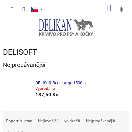
Přejít
NÁKUP
na
obsah
KOŠÍK
DELISOFT
Nejprodávanější
DELISoft Beef Large 1500 g
Vyprodáno
187,50 Kč
Ř
a
Doporučujeme
Nejlevnější
Nejdražší
Nejprodávanější
z