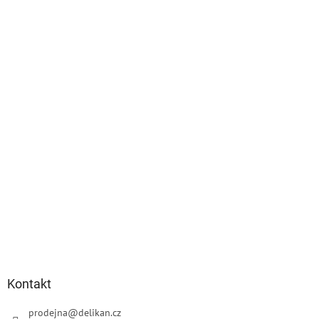
p
a
t
í
Kontakt
prodejna
@
delikan.cz