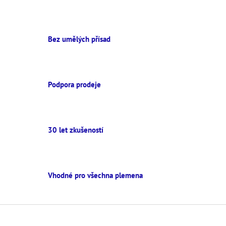
r
v
k
y
v
Bez umělých přísad
ý
p
i
s
Podpora prodeje
u
30 let zkušeností
Vhodné pro všechna plemena
Z
á