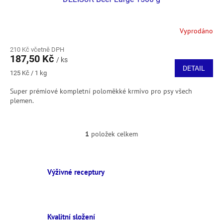
Vyprodáno
210 Kč včetně DPH
187,50 Kč
/ ks
DETAIL
Měrná
125 Kč / 1 kg
cena:
Super prémiové kompletní poloměkké krmivo pro psy všech
plemen.
1
položek celkem
O
v
l
á
Výživné receptury
d
a
c
í
p
Kvalitní složení