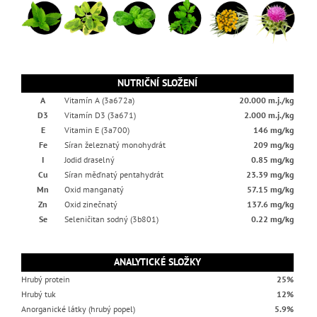
NUTRIČNÍ SLOŽENÍ
A
Vitamín A (3a672a)
20.000 m.j./kg
D3
Vitamín D3 (3a671)
2.000 m.j./kg
E
Vitamin E (3a700)
146 mg/kg
Fe
Síran železnatý monohydrát
209 mg/kg
I
Jodid draselný
0.85 mg/kg
Cu
Síran měďnatý pentahydrát
23.39 mg/kg
Mn
Oxid manganatý
57.15 mg/kg
Zn
Oxid zinečnatý
137.6 mg/kg
Se
Seleničitan sodný (3b801)
0.22 mg/kg
ANALYTICKÉ SLOŽKY
Hrubý protein
25%
Hrubý tuk
12%
Anorganické látky (hrubý popel)
5.9%