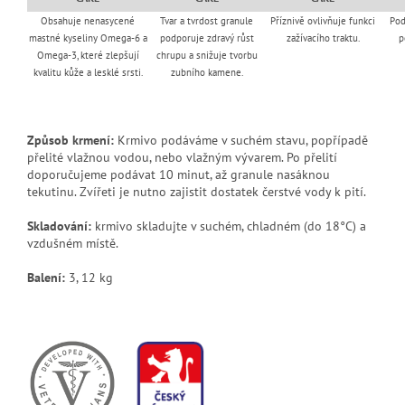
Obsahuje nenasycené
Tvar a tvrdost granule
Příznivě ovlivňuje funkci
Pod
mastné kyseliny Omega-6 a
podporuje zdravý růst
zažívacího traktu.
p
Omega-3, které zlepšují
chrupu a snižuje tvorbu
kvalitu kůže a lesklé srsti.
zubního kamene.
Způsob krmení:
Krmivo podáváme v suchém stavu, popřípadě
přelité vlažnou vodou, nebo vlažným vývarem. Po přelití
doporučujeme podávat 10 minut, až granule nasáknou
tekutinu. Zvířeti je nutno zajistit dostatek čerstvé vody k pití.
Skladování:
krmivo skladujte v suchém, chladném (do 18°C) a
vzdušném místě.
Balení:
3, 12 kg