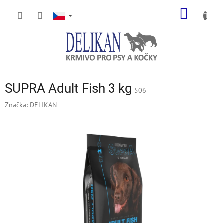
Přejít
NÁKUP
na
obsah
KOŠÍK
SUPRA Adult Fish 3 kg
506
Značka:
DELIKAN