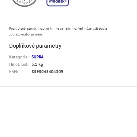
Pozn. U zobrazených vzorků krmiva se jejich vzhled může lišit podle
zobrazovacího zařízení.
Doplňkové parametry
Kategorie
:
SUPRA
Hmotnost
:
3.1 kg
EAN
:
8595045404309
Z
á
p
a
t
í