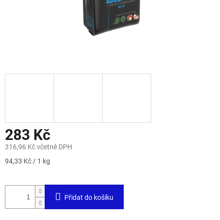
283 Kč
316,96 Kč včetně DPH
Měrná
94,33 Kč / 1 kg
cena:
Přidat do košíku