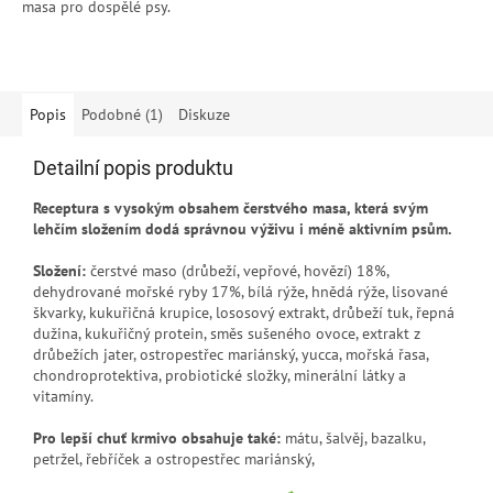
masa pro dospělé psy.
Popis
Podobné (1)
Diskuze
Detailní popis produktu
Receptura s vysokým obsahem čerstvého masa, která svým
lehčím složením dodá správnou výživu i méně aktivním psům.
Složení:
čerstvé maso (drůbeží, vepřové, hovězí) 18%,
dehydrované mořské ryby 17%, bílá rýže, hnědá rýže, lisované
škvarky, kukuřičná krupice, lososový extrakt, drůbeží tuk, řepná
dužina, kukuřičný protein, směs sušeného ovoce, extrakt z
drůbežích jater, ostropestřec mariánský, yucca, mořská řasa,
chondroprotektiva, probiotické složky, minerální látky a
vitamíny.
Pro lepší chuť krmivo obsahuje také:
mátu, šalvěj, bazalku,
petržel, řebříček a ostropestřec mariánský,