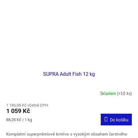
SUPRA Adult Fish 12 kg
Skladem
(>10 ks)
1 186,08 Kč včetně DPH
1 059 Kč
Měrná
88,25 Kč / 1 kg
Do košíku
cena:
Kompletní superprémiové krmivo s vysokým obsahem čerstvého