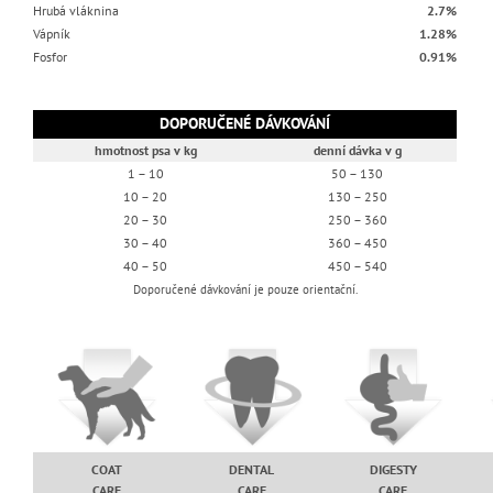
Hrubá vláknina
2.7%
Vápník
1.28%
Fosfor
0.91%
DOPORUČENÉ DÁVKOVÁNÍ
hmotnost psa v kg
denní dávka v g
1 – 10
50 – 130
10 – 20
130 – 250
20 – 30
250 – 360
30 – 40
360 – 450
40 – 50
450 – 540
Doporučené dávkování je pouze orientační.
COAT
DENTAL
DIGESTY
CARE
CARE
CARE