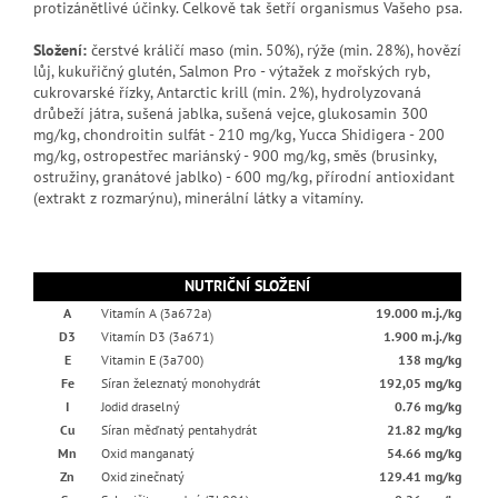
protizánětlivé účinky. Celkově tak šetří organismus Vašeho psa.
Složení:
čerstvé králičí maso (min. 50%), rýže (min. 28%), hovězí
lůj, kukuřičný glutén, Salmon Pro - výtažek z mořských ryb,
cukrovarské řízky, Antarctic krill (min. 2%), hydrolyzovaná
drůbeží játra, sušená jablka, sušená vejce, glukosamin 300
mg/kg, chondroitin sulfát - 210 mg/kg, Yucca Shidigera - 200
mg/kg, ostropestřec mariánský - 900 mg/kg, směs (brusinky,
ostružiny, granátové jablko) - 600 mg/kg, přírodní antioxidant
(extrakt z rozmarýnu), minerální látky a vitamíny.
NUTRIČNÍ SLOŽENÍ
A
Vitamín A (3a672a)
19.000 m.j./kg
D3
Vitamín D3 (3a671)
1.900 m.j./kg
E
Vitamin E (3a700)
138 mg/kg
Fe
Síran železnatý monohydrát
192,05 mg/kg
I
Jodid draselný
0.76 mg/kg
Cu
Síran měďnatý pentahydrát
21.82 mg/kg
Mn
Oxid manganatý
54.66 mg/kg
Zn
Oxid zinečnatý
129.41 mg/kg