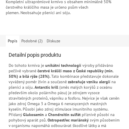
Kompletní ultraprémiové krmivo s obsahem minimálně 50%
čerstvého králičího masa je určeno psům všech
plemen. Neobsahuje pšenici ani sóju.
Popis
Podobné (2)
Diskuze
Detailní popis produktu
Do tohoto krmiva je
unikátní technologií
výroby přidáváno
pečlivě vybrané
čerstvé králičí maso z České republiky (min.
50%) a bílá rýže (28%).
Tato kombinace představuje dokonale
vyvážený poměr živin a současně
zabraňuje vzniku alergií
na
pšenici a sóju.
Antarctic krill
(směs malých korýšů z oceánu
především okolo polárního pásu) je zdrojem vysoce
stravitelných proteinů, vápníku a fosforu. Nejvíce je však ceněn
jako zdroj Omega 3 a Omega 6 nenasycených mastných
kyselin. Působí jako zdroj stimulace imunitního systému.
Přidaný
Glukosamin
a
Chondroitin sulfát
příznivě působí na
pohybový aparát psů.
Ostropestřec mariánský
svým působením
v organismu napomáhá odbourávat škodlivé látky a má