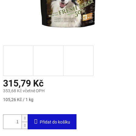
315,79 Kč
353,68 Kč včetně DPH
Měrná
105,26 Kč / 1 kg
cena:
Přidat do košíku