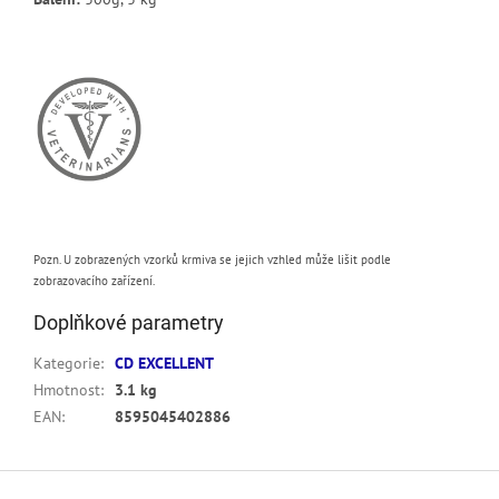
Pozn. U zobrazených vzorků krmiva se jejich vzhled může lišit podle
zobrazovacího zařízení.
Doplňkové parametry
Kategorie
:
CD EXCELLENT
Hmotnost
:
3.1 kg
EAN
:
8595045402886
Z