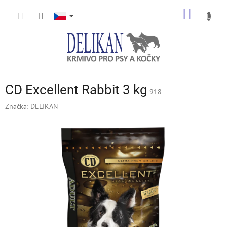
Přejít
NÁKUP
na
obsah
KOŠÍK
CD Excellent Rabbit 3 kg
918
Značka:
DELIKAN