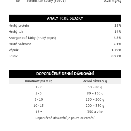
Se
Seleničitan sodný (3b801)
0.26 mg/kg
ANALYTICKÉ SLOŽKY
Hrubý protein
25%
Hrubý tuk
14%
Anorganické látky (hrubý popel)
4.8%
Hrubá vláknina
2.1%
Vápník
1.29%
Fosfor
0.97%
DOPORUČENÉ DENNÍ DÁVKOVÁNÍ
hmotnost psa v kg
denní dávka v g
1 - 2
50 – 80 g
2 - 5
80 – 130 g
5 - 10
130 – 200 g
10 - 15
200 – 350 g
15 +
350 a více
Doporučené dávkování je pouze orientační.