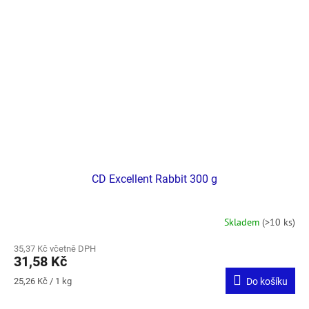
CD Excellent Rabbit 300 g
Skladem
(>10 ks)
35,37 Kč včetně DPH
31,58 Kč
Měrná
25,26 Kč / 1 kg
Do košíku
cena: