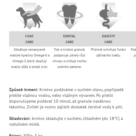
COAT
DENTAL
DIGESTY
CARE
CARE
CARE
Obsahuje nenasycené
Tvar a tvrdost granule
Příznivě ovlivňuje funkci
Pod
mastné kyseliny Omega-6 a
podporuje zdravý růst
zažívacího traktu.
p
Omega-3, které zlepšují
chrupu a snižuje tvorbu
kvalitu kůže a lesklé srsti.
zubního kamene.
Způsob krmení:
Krmivo podáváme v suchém stavu, popřípadě
přelité vlažnou vodou, nebo vlažným vývarem. Po přelití
doporučujeme podávat 10 minut, až granule nasáknou
tekutinu. Zvířeti je nutno zajistit dostatek čerstvé vody k pití.
Skladování:
krmivo skladujte v suchém, chladném (do 18°C) a
vzdušném místě.
Balení:
300g, 3 kg