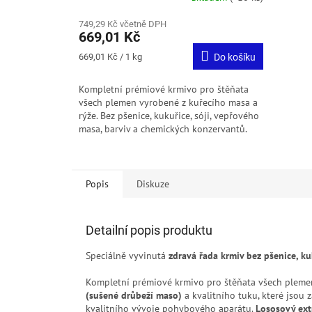
749,29 Kč včetně DPH
669,01 Kč
Měrná
669,01 Kč / 1 kg
Do košíku
cena:
Kompletní prémiové krmivo pro štěňata
všech plemen vyrobené z kuřecího masa a
rýže. Bez pšenice, kukuřice, sóji, vepřového
masa, barviv a chemických konzervantů.
Popis
Diskuze
Detailní popis produktu
Speciálně vyvinutá
zdravá řada krmiv bez pšenice, ku
Kompletní prémiové krmivo pro štěňata všech pleme
(sušené drůbeží maso)
a kvalitního tuku, které jsou
kvalitního vývoje pohybového aparátu.
Lososový ext