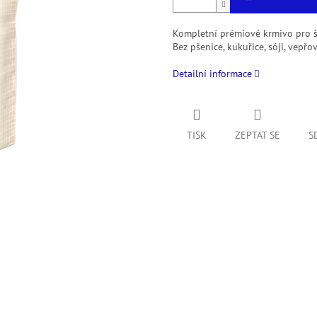
Kompletní prémiové krmivo pro š
Bez pšenice, kukuřice, sóji, vepř
Detailní informace
TISK
ZEPTAT SE
S