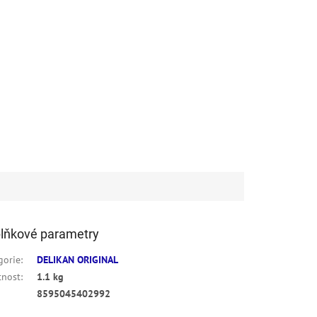
lňkové parametry
gorie
:
DELIKAN ORIGINAL
nost
:
1.1 kg
8595045402992