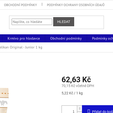
OBCHODNÍ PODMÍNKY
PODMÍNKY OCHRANY OSOBNÍCH ÚDAJŮ
HLEDAT
Krmivo pro hlodavce
Obchodní podmínky
Podmínky och
elikan Original - Junior 1 kg
62,63 Kč
70,15 Kč včetně DPH
Měrná
5,22 Kč / 1 kg
cena:
Přidat do koš