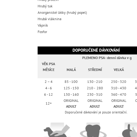
Hrubý tuk
Anorganické látky (hrubý popel)
Hrubá vláknina
Vápník
Fosfor
DOPORUČENÉ DÁVKOVÁNÍ
PLEMENO PSA - denní dávka v g
VĚK PSA
MĚSÍCE
MALÁ
STŘEDNÍ
VELKÁ
2 – 4
85 - 100
130 - 210
250 - 320
3
4 - 6
125 - 150
210 - 280
310 - 430
4
6 - 12
130 - 160
230 - 310
360 - 470
5
ORIGINAL
ORIGINAL
ORIGINAL
O
12+
ADULT
ADULT
ADULT
Doporučené dávkování je pouze orientační.