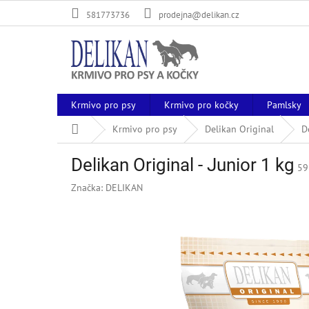
Přejít
581773736
prodejna@delikan.cz
na
obsah
Krmivo pro psy
Krmivo pro kočky
Pamlsky
Domů
Krmivo pro psy
Delikan Original
D
Delikan Original - Junior 1 kg
59
Značka:
DELIKAN