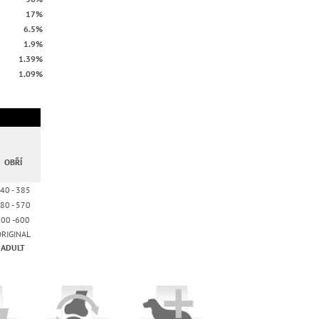
17%
6.5%
1.9%
1.39%
1.09%
OBŘÍ
40 - 385
80 - 570
00 -600
RIGINAL
ADULT