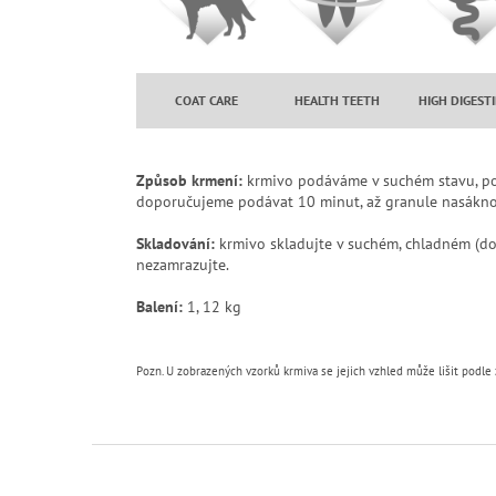
COAT CARE
HEALTH TEETH
HIGH DIGESTI
Způsob krmení:
krmivo podáváme v suchém stavu, pop
doporučujeme podávat 10 minut, až granule nasáknou t
Skladování:
krmivo skladujte v suchém, chladném (do
nezamrazujte.
Balení:
1, 12 kg
Pozn. U zobrazených vzorků krmiva se jejich vzhled může lišit podle 
Z
á