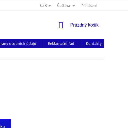
CZK
Čeština
Přihlášení
NÁKUPNÍ
Prázdný košík
KOŠÍK
rany osobních údajů
Reklamační řád
Kontakty
íku