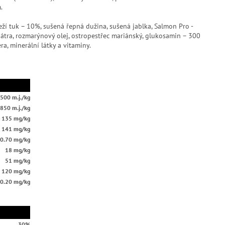
.
í tuk – 10%, sušená řepná dužina, sušená jablka, Salmon Pro -
átra, rozmarýnový olej, ostropestřec mariánský, glukosamin – 300
a, minerální látky a vitaminy.
500 m.j./kg
.850 m.j./kg
135 mg/kg
141 mg/kg
0.70 mg/kg
18 mg/kg
51 mg/kg
120 mg/kg
0.20 mg/kg
30%