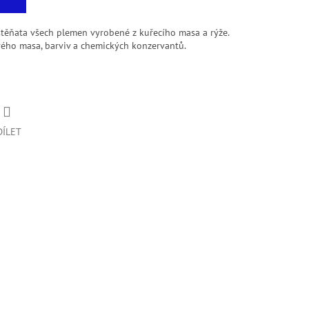
těňata všech plemen vyrobené z kuřecího masa a rýže.
ového masa, barviv a chemických konzervantů.
DÍLET