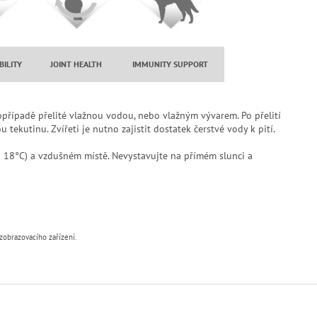
BILITY
JOINT HEALTH
IMMUNITY SUPPORT
řípadě přelité vlažnou vodou, nebo vlažným vývarem. Po přelití
ekutinu. Zvířeti je nutno zajistit dostatek čerstvé vody k pití.
 18°C) a vzdušném místě. Nevystavujte na přímém slunci a
zobrazovacího zařízení.