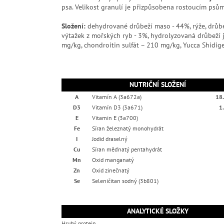
psa. Velikost granulí je přizpůsobena rostoucím psům
Složení:
dehydrované drůbeží maso - 44%, rýže, drůbež
výtažek z mořských ryb - 3%, hydrolyzovaná drůbeží j
mg/kg, chondroitin sulfát – 210 mg/kg, Yucca Shidiger
NUTRIČNÍ SLOŽENÍ
A
Vitamín A (3a672a)
18.
D3
Vitamín D3 (3a671)
1
E
Vitamin E (3a700)
Fe
Síran železnatý monohydrát
I
Jodid draselný
Cu
Síran měďnatý pentahydrát
Mn
Oxid manganatý
Zn
Oxid zinečnatý
Se
Seleničitan sodný (3b801)
ANALYTICKÉ SLOŽKY
Hrubý protein