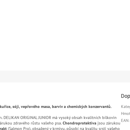
Dop
kuřice, sóji, vepřového masa, barviv a chemických konzervantů.
Kate
Hmot
n. DELIKAN ORIGINAL JUNIOR má vysoký obsah kvalitních bílkovin
EAN
:
 zárukou zdravého růstu vašeho psa.
Chondroprotektiva
jsou zárukou
rakt
(Salmon Pro), obsažený v krmivu, působí na kvalitu srsti vašeho