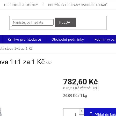
OBCHODNÍ PODMÍNKY
PODMÍNKY OCHRANY OSOBNÍCH ÚDAJŮ
HLEDAT
Krmivo pro hlodavce
Obchodní podmínky
Podmínky och
lá sleva 1+1 za 1 Kč
eva 1+1 za 1 Kč
567
782,60 Kč
876,51 Kč včetně DPH
Měrná
26,09 Kč / 1 kg
cena:
Přidat do koš