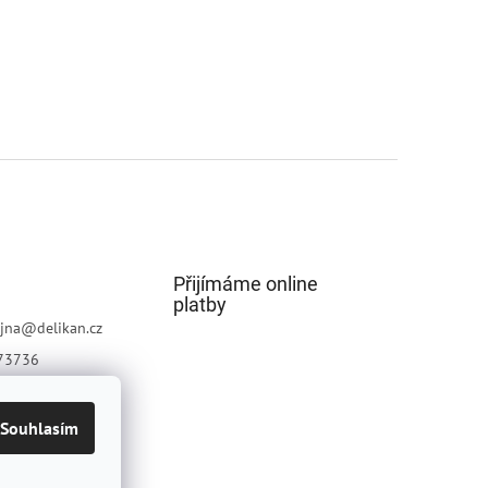
Přijímáme online
platby
jna
@
delikan.cz
73736
Souhlasím