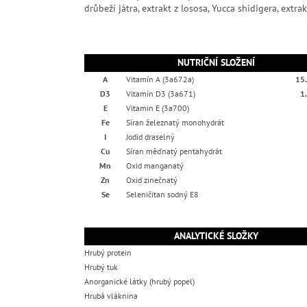
drůbeží játra, extrakt z lososa, Yucca shidigera, extr
NUTRIČNÍ SLOŽENÍ
A
Vitamín A (3a672a)
15.
D3
Vitamín D3 (3a671)
1
E
Vitamin E (3a700)
Fe
Síran železnatý monohydrát
I
Jodid draselný
Cu
Síran měďnatý pentahydrát
Mn
Oxid manganatý
Zn
Oxid zinečnatý
Se
Seleničitan sodný E8
ANALYTICKÉ SLOŽKY
Hrubý protein
Hrubý tuk
Anorganické látky (hrubý popel)
Hrubá vláknina