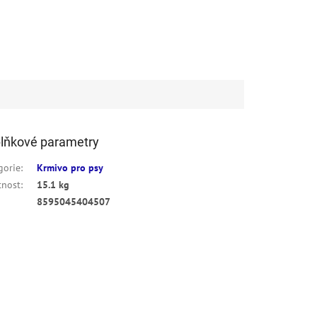
lňkové parametry
gorie
:
Krmivo pro psy
nost
:
15.1 kg
8595045404507