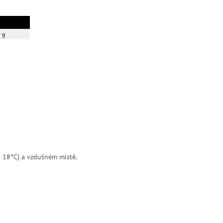
 g
o 18°C) a vzdušném místě.