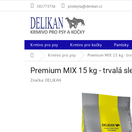
Přejít
581773736
prodejna@delikan.cz
na
obsah
Krmivo pro psy
Krmivo pro kočky
Pamlsky
Domů
Krmivo pro psy
Premium MIX 15 kg - trva
Premium MIX 15 kg - trvalá sl
Značka:
DELIKAN