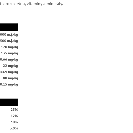
akt z rozmarýnu, vitamíny a minerály.
000 m.j./kg
.500 m.j./kg
120 mg/kg
135 mg/kg
0.66 mg/kg
22 mg/kg
44.9 mg/kg
88 mg/kg
0.15 mg/kg
25%
12%
7.0%
3.0%