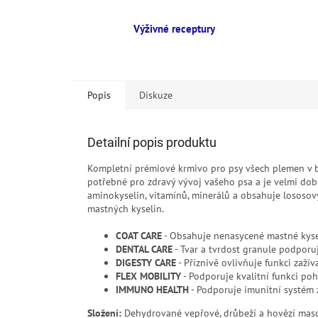
Výživné receptury
Popis
Diskuze
Detailní popis produktu
Kompletní prémiové krmivo pro psy všech plemen v bě
potřebné pro zdravý vývoj vašeho psa a je velmi dob
aminokyselin, vitamínů, minerálů a obsahuje losos
mastných kyselin.
COAT CARE
- Obsahuje nenasycené mastné kyseli
DENTAL CARE
- Tvar a tvrdost granule podporu
DIGESTY CARE
- Příznivě ovlivňuje funkci zažív
FLEX MOBILITY
- Podporuje kvalitní funkci po
IMMUNO HEALTH
- Podporuje imunitní systém 
Složení:
Dehydrované vepřové, drůbeží a hovězí maso, 