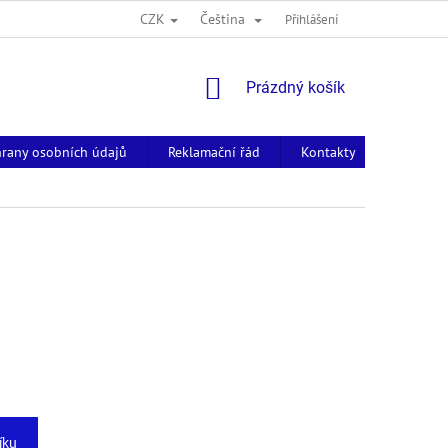
CZK
Čeština
Přihlášení
NÁKUPNÍ
Prázdný košík
KOŠÍK
rany osobních údajů
Reklamační řád
Kontakty
íku