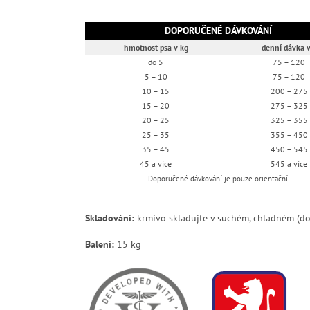
DOPORUČENÉ DÁVKOVÁNÍ
hmotnost psa v kg
denní dávka v
do 5
75 – 120
5 – 10
75 – 120
10 – 15
200 – 275
15 – 20
275 – 325
20 – 25
325 – 355
25 – 35
355 – 450
35 – 45
450 – 545
45 a více
545 a více
Doporučené dávkování je pouze orientační.
Skladování:
krmivo skladujte v suchém, chladném (d
Balení:
15 kg