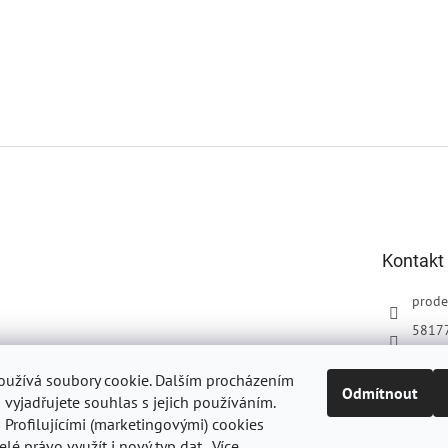
Kontakt
prode
5817
oužívá soubory cookie. Dalším procházením
Odmítnout
vyjadřujete souhlas s jejich používáním.
Profilujícími (marketingovými) cookies
Oficiální web DELIKAN
elé právo využít i nový typ dat.
Více