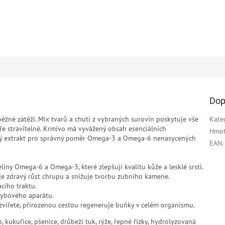
Dop
žné zátěži. Mix tvarů a chutí z vybraných surovin poskytuje vše
Kate
ře stravitelné. Krmivo má vyvážený obsah esenciálních
Hmot
ový extrakt pro správný poměr Omega-3 a Omega-6 nenasycených
EAN
:
ny Omega-6 a Omega-3, které zlepšují kvalitu kůže a lesklé srsti.
je zdravý růst chrupu a snižuje tvorbu zubního kamene.
acího traktu.
hybového aparátu.
zvířete, přirozenou cestou regeneruje buňky v celém organismu.
kukuřice, pšenice, drůbeží tuk, rýže, řepné řízky, hydrolyzovaná