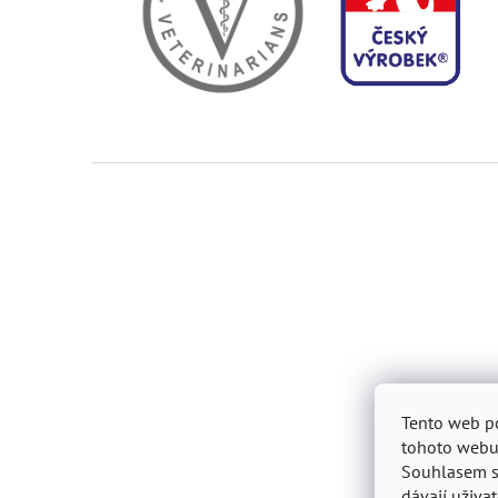
Z
á
p
a
t
í
Tento web p
tohoto webu 
Souhlasem s 
dávají uživat