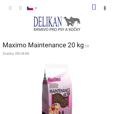
Přejít
NÁKUP
na
obsah
KOŠÍK
Maximo Maintenance 20 kg
50
Značka:
DELIKAN