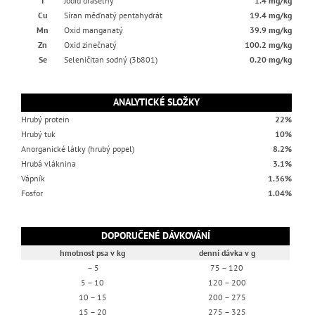
I
Jodid draselný
1.4 mg/kg
Cu
Síran měďnatý pentahydrát
19.4 mg/kg
Mn
Oxid manganatý
39.9 mg/kg
Zn
Oxid zinečnatý
100.2 mg/kg
Se
Seleničitan sodný (3b801)
0.20 mg/kg
ANALYTICKÉ SLOŽKY
Hrubý protein
22%
Hrubý tuk
10%
Anorganické látky (hrubý popel)
8.2%
Hrubá vláknina
3.1%
Vápník
1.36%
Fosfor
1.04%
DOPORUČENÉ DÁVKOVÁNÍ
hmotnost psa v kg
denní dávka v g
– 5
75 – 120
5 – 10
120 – 200
10 – 15
200 – 275
15 – 20
275 – 325