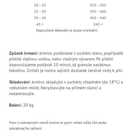
20 – 25
325 – 355
25 – 35
355 – 450
35 – 45
450 – 545
45 +
545 +
Doporučené dávkování je pouze orientační.
Způsob krmení:
krmivo podáváme v suchém stavu, popřípadě
přelité vlažnou vodou, nebo vlažným vývarem. Po přelití
doporučujeme podávat 10 minut, až granule nasáknou
tekutinu. Zvířeti je nutno zajistit dostatek čerstvé vody k pití.
Skladování:
krmivo skladujte v suchém, chladném (do 18°C) a
vzdušném místě. Nevystavujte na přímém slunci a
nezamrazujte.
Balení:
20 kg
Pozn. U zobrazených vzorků krmiva se jejich vzhled může lišit podle
zobrazovacího zařízení.