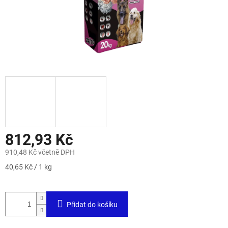
812,93 Kč
910,48 Kč včetně DPH
Měrná
40,65 Kč / 1 kg
cena:
Přidat do košíku