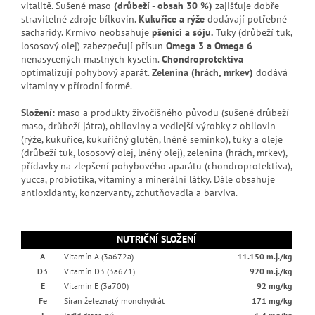
vitalitě. Sušené maso
(drůbeží - obsah 30 %)
zajišťuje dobře
stravitelné zdroje bílkovin.
Kukuřice a rýže
dodávají potřebné
sacharidy. Krmivo neobsahuje
pšenici a sóju.
Tuky (drůbeží tuk,
lososový olej) zabezpečují přísun
Omega 3 a Omega 6
nenasycených mastných kyselin.
Chondroprotektiva
optimalizují pohybový aparát.
Zelenina (hrách, mrkev)
dodává
vitaminy v přírodní formě.
Složení:
maso a produkty živočišného původu (sušené drůbeží
maso, drůbeží játra), obiloviny a vedlejší výrobky z obilovin
(rýže, kukuřice, kukuřičný glutén, lněné semínko), tuky a oleje
(drůbeží tuk, lososový olej, lněný olej), zelenina (hrách, mrkev),
přídavky na zlepšení pohybového aparátu (chondroprotektiva),
yucca, probiotika, vitaminy a minerální látky. Dále obsahuje
antioxidanty, konzervanty, zchutňovadla a barviva.
NUTRIČNÍ SLOŽENÍ
A
Vitamín A (3a672a)
11.150 m.j./kg
D3
Vitamín D3 (3a671)
920 m.j./kg
E
Vitamin E (3a700)
92 mg/kg
Fe
Síran železnatý monohydrát
171 mg/kg