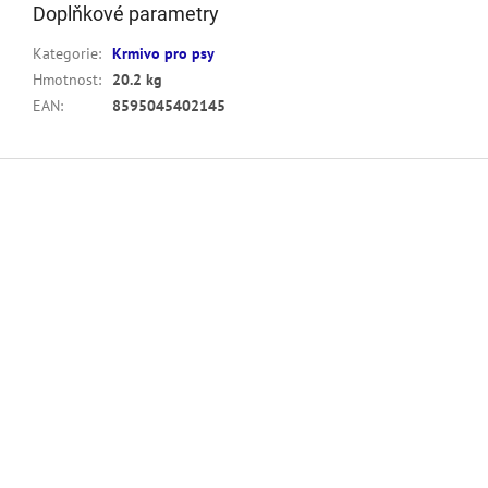
Doplňkové parametry
Kategorie
:
Krmivo pro psy
Hmotnost
:
20.2 kg
EAN
:
8595045402145
Z
á
p
a
t
í