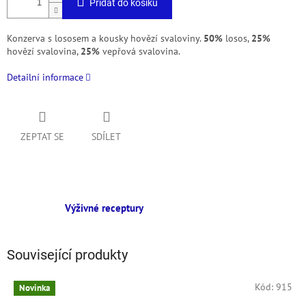
Přidat do košíku
Konzerva s lososem a kousky hovězí svaloviny.
50%
losos,
25%
hovězí svalovina,
25%
vepřová svalovina.
Detailní informace
ZEPTAT SE
SDÍLET
Výživné receptury
Související produkty
Kód:
915
Novinka