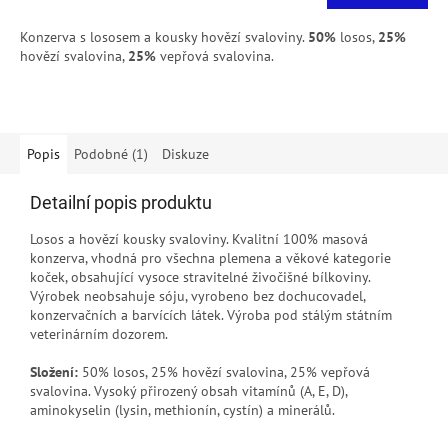
cena:
Konzerva s lososem a kousky hovězí svaloviny.
50%
losos,
25%
hovězí svalovina,
25%
vepřová svalovina.
Popis
Podobné (1)
Diskuze
Detailní popis produktu
Losos a hovězí kousky svaloviny. Kvalitní 100% masová
konzerva, vhodná pro všechna plemena a věkové kategorie
koček, obsahující vysoce stravitelné živočišné bílkoviny.
Výrobek neobsahuje sóju, vyrobeno bez dochucovadel,
konzervačních a barvících látek. Výroba pod stálým státním
veterinárním dozorem.
Složení:
50% losos, 25% hovězí svalovina, 25% vepřová
svalovina. Vysoký přirozený obsah vitamínů (A, E, D),
aminokyselin (lysin, methionín, cystín) a minerálů.