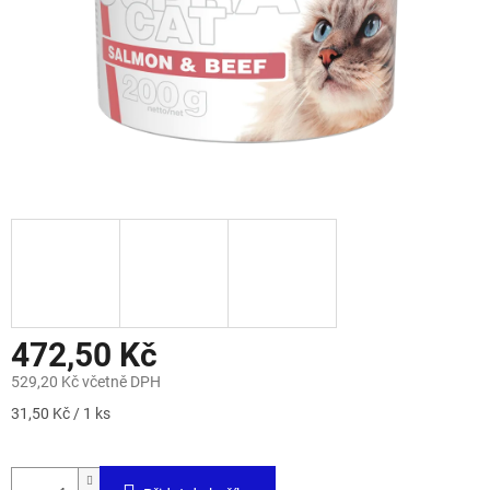
472,50 Kč
529,20 Kč včetně DPH
Měrná
31,50 Kč / 1 ks
cena: