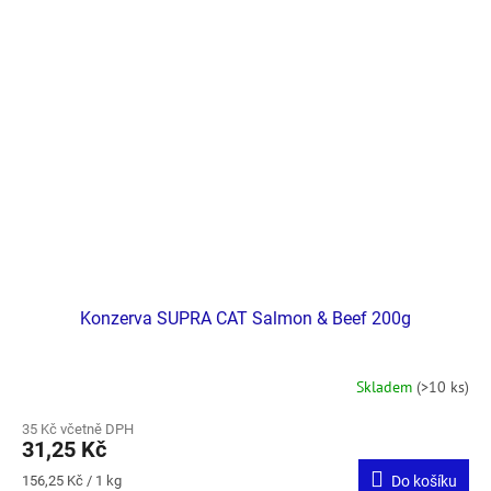
Konzerva SUPRA CAT Salmon & Beef 200g
Skladem
(>10 ks)
35 Kč včetně DPH
31,25 Kč
Měrná
156,25 Kč / 1 kg
Do košíku