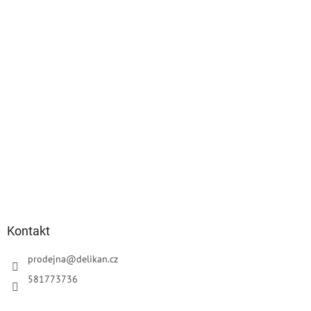
í
Kontakt
prodejna
@
delikan.cz
581773736