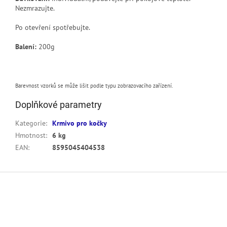
Nezmrazujte.
Po otevření spotřebujte.
Balení:
200g
Barevnost vzorků se může lišit podle typu zobrazovacího zařízení.
Doplňkové parametry
Kategorie
:
Krmivo pro kočky
Hmotnost
:
6 kg
EAN
:
8595045404538
Z
á
p
a
t