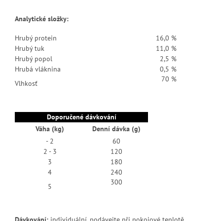
Analytické složky:
Hrubý protein
16,0 %
Hrubý tuk
11,0 %
Hrubý popol
2,5 %
Hrubá vláknina
0,5 %
70 %
Vlhkosť
Doporučené dávkování
Váha (kg)
Denní dávka (g)
- 2
60
2 - 3
120
3
180
4
240
300
5
Dávkování:
individuální, podávejte při pokojové teplotě.