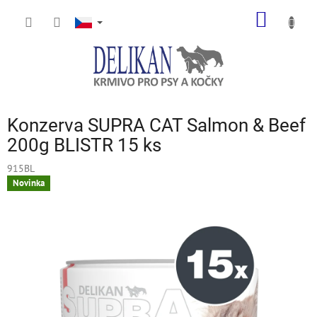
Přejít
NÁKUP
na
obsah
KOŠÍK
Konzerva SUPRA CAT Salmon & Beef
200g BLISTR 15 ks
915BL
Novinka