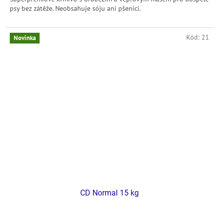
psy bez zátěže. Neobsahuje sóju ani pšenici.
Kód:
21
Novinka
CD Normal 15 kg