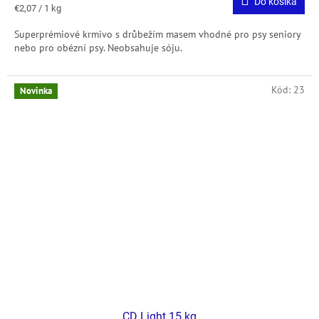
Do košíka
Jednotková
€2,07 / 1 kg
cena:
Superprémiové krmivo s drůbežím masem vhodné pro psy seniory
nebo pro obézní psy. Neobsahuje sóju.
Kód:
23
Novinka
CD Light 15 kg