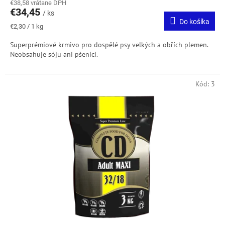
€38,58 vrátane DPH
€34,45
/ ks
Do košíka
Jednotková
€2,30 / 1 kg
cena:
Superprémiové krmivo pro dospělé psy velkých a obřích plemen.
Neobsahuje sóju ani pšenici.
Kód:
3