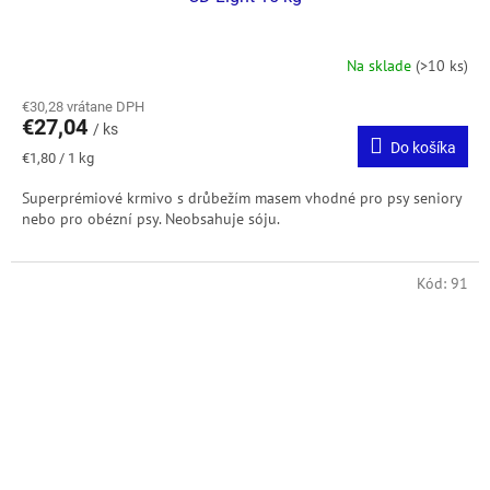
Na sklade
(>10 ks)
€30,28 vrátane DPH
€27,04
/ ks
Do košíka
Jednotková
€1,80 / 1 kg
cena:
Superprémiové krmivo s drůbežím masem vhodné pro psy seniory
nebo pro obézní psy. Neobsahuje sóju.
Kód:
91