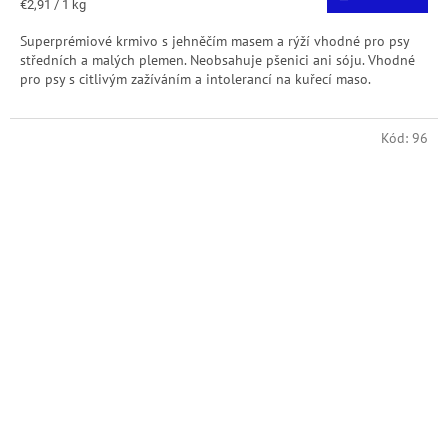
Jednotková
€2,91 / 1 kg
cena:
Superprémiové krmivo s jehněčím masem a rýží vhodné pro psy
středních a malých plemen. Neobsahuje pšenici ani sóju. Vhodné
pro psy s citlivým zažíváním a intolerancí na kuřecí maso.
Kód:
96