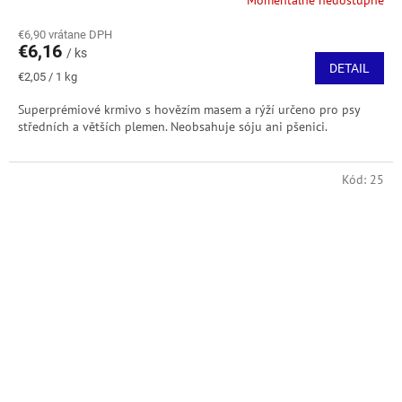
Momentálne nedostupné
€6,90 vrátane DPH
€6,16
/ ks
DETAIL
Jednotková
€2,05 / 1 kg
cena:
Superprémiové krmivo s hovězím masem a rýží určeno pro psy
středních a větších plemen. Neobsahuje sóju ani pšenici.
Kód:
25