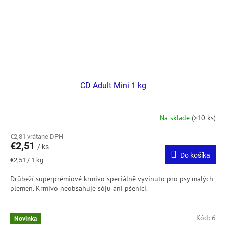
CD Adult Mini 1 kg
Na sklade
(>10 ks)
€2,81 vrátane DPH
€2,51
/ ks
Do košíka
Jednotková
€2,51 / 1 kg
cena:
Drůbeží superprémiové krmivo speciálně vyvinuto pro psy malých
plemen. Krmivo neobsahuje sóju ani pšenici.
Kód:
6
Novinka