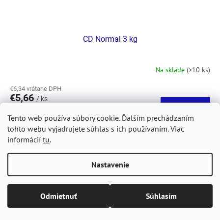
CD Normal 3 kg
Na sklade
(>10 ks)
€6,34 vrátane DPH
€5,66
/ ks
Do košíka
Jednotková
€0,47 / 1 kg
Tento web používa súbory cookie.
Ďalším prechádzaním
cena:
tohto webu vyjadrujete súhlas s ich používaním. Viac
Superprémiové krmivo s drůbežím a vepřovým masem pro dospělé
psy bez zátěže. Neobsahuje sóju ani pšenici.
informácií
tu
.
Nastavenie
Kód:
563
Odmietnuť
Súhlasím