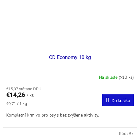
CD Economy 10 kg
Na sklade
(>10 ks)
€15,97 vrátane DPH
€14,26
/ ks
Do košíka
Jednotková
€0,71 / 1 kg
cena:
Kompletní krmivo pro psy s bez zvýšené aktivity.
Kód:
97