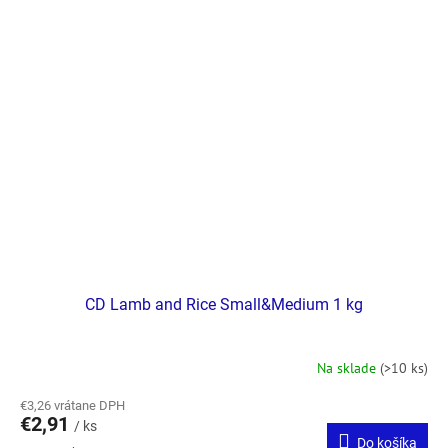
CD Lamb and Rice Small&Medium 1 kg
Na sklade
(>10 ks)
€3,26 vrátane DPH
€2,91
/ ks
Do košíka