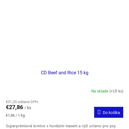
CD Beef and Rice 15 kg
Na sklade
(>10 ks)
€31,20 vrátane DPH
€27,86
/ ks
Do košíka
Jednotková
€1,86 / 1 kg
cena:
Superprémiové krmivo s hovězím masem a rýží určeno pro psy