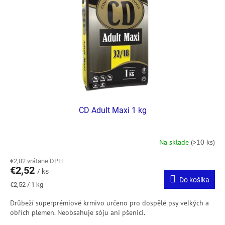
p
o
r
v
o
d
u
k
t
o
v
CD Adult Maxi 1 kg
Na sklade
(>10 ks)
€2,82 vrátane DPH
€2,52
/ ks
Do košíka
Jednotková
€2,52 / 1 kg
cena:
Drůbeží superprémiové krmivo určeno pro dospělé psy velkých a
obřích plemen. Neobsahuje sóju ani pšenici.