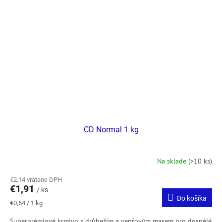
CD Normal 1 kg
Na sklade
(>10 ks)
€2,14 vrátane DPH
€1,91
/ ks
Do košíka
Jednotková
€0,64 / 1 kg
cena:
Superprémiové krmivo s drůbežím a vepřovým masem pro dospělé