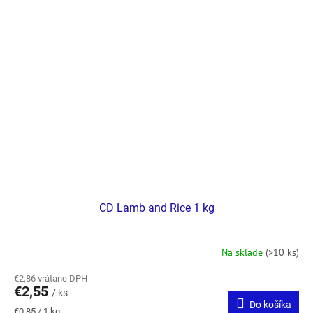
CD Lamb and Rice 1 kg
Na sklade
(>10 ks)
€2,86 vrátane DPH
€2,55
/ ks
Do košíka
Jednotková
€0,85 / 1 kg