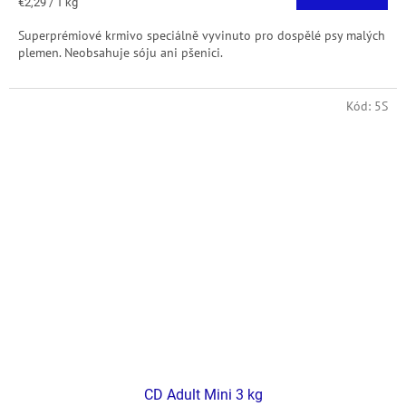
Jednotková
€2,29 / 1 kg
cena:
Superprémiové krmivo speciálně vyvinuto pro dospělé psy malých
plemen. Neobsahuje sóju ani pšenici.
Kód:
5S
CD Adult Mini 3 kg