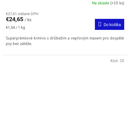
Na sklade
(>10 ks)
€27,61 vrátane DPH
€24,65
/ ks
Do košíka
Jednotková
€1,54 / 1 kg
cena:
Superprémiové krmivo s drůbežím a vepřovým masem pro dospělé
psy bez zátěže.
Kód:
20