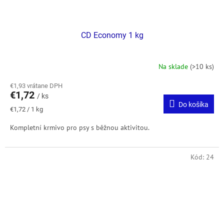
CD Economy 1 kg
Na sklade
(>10 ks)
€1,93 vrátane DPH
€1,72
/ ks
Do košíka
Jednotková
€1,72 / 1 kg
cena:
Kompletní krmivo pro psy s běžnou aktivitou.
Kód:
24