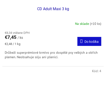
CD Adult Maxi 3 kg
Na sklade
(>10 ks)
€8,34 vrátane DPH
€7,45
/ ks
Do košíka
Jednotková
€2,48 / 1 kg
cena:
Drůbeží superprémiové krmivo pro dospělé psy velkých a obřích
plemen. Neobsahuje sóju ani pšenici.
Kód:
4