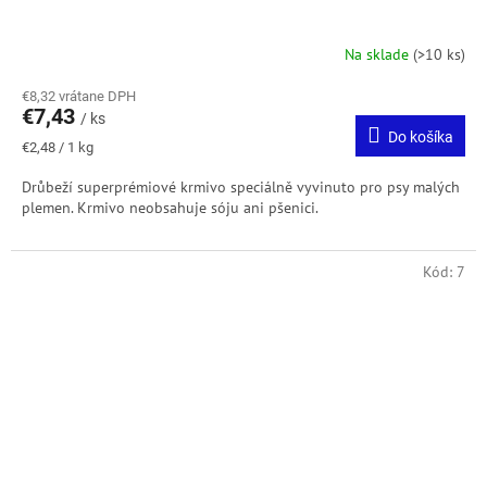
Na sklade
(>10 ks)
€8,32 vrátane DPH
€7,43
/ ks
Do košíka
Jednotková
€2,48 / 1 kg
cena:
Drůbeží superprémiové krmivo speciálně vyvinuto pro psy malých
plemen. Krmivo neobsahuje sóju ani pšenici.
Kód:
7