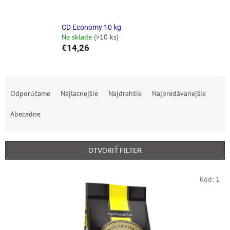
CD Economy 10 kg
Na sklade
(>10 ks)
€14,26
R
a
Odporúčame
Najlacnejšie
Najdrahšie
Najpredávanejšie
d
e
Abecedne
n
i
e
OTVORIŤ FILTER
p
r
V
Kód:
1
o
ý
d
p
u
i
k
s
t