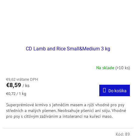
CD Lamb and Rice Small&Medium 3 kg
Na sklade
(>10 ks)
€9,62 vrátane DPH
€8,59
/ ks
Do košíka
Jednotková
€0,72 / 1 kg
cena:
Superprémiové krmivo s jehněčím masem a rýží vhodné pro psy
středních a malých plemen. Neobsahuje pšenici ani sóju. Vhodné
pro psy s citlivým zažíváním a intolerancí na kuřecí maso.
Kód:
89