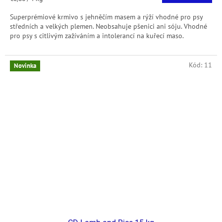
cena:
Superprémiové krmivo s jehněčím masem a rýží vhodné pro psy
středních a velkých plemen. Neobsahuje pšenici ani sóju. Vhodné
pro psy s citlivým zažíváním a intolerancí na kuřecí maso.
Kód:
11
Novinka