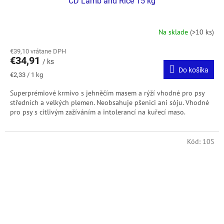
CD Lamb and Rice 15 kg
Na sklade
(>10 ks)
€39,10 vrátane DPH
€34,91
/ ks
Do košíka
Jednotková
€2,33 / 1 kg
cena:
Superprémiové krmivo s jehněčím masem a rýží vhodné pro psy
středních a velkých plemen. Neobsahuje pšenici ani sóju. Vhodné
pro psy s citlivým zažíváním a intolerancí na kuřecí maso.
Kód:
10S