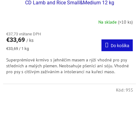
CD Lamb and Rice Small&Medium 12 kg
Na sklade
(>10 ks)
€37,73 vrátane DPH
€33,69
/ ks
Do košíka
Jednotková
€33,69 / 1 kg
cena:
Superprémiové krmivo s jehněčím masem a rýží vhodné pro psy
středních a malých plemen. Neobsahuje pšenici ani sóju. Vhodné
pro psy s citlivým zažíváním a intolerancí na kuřecí maso.
Kód:
95S