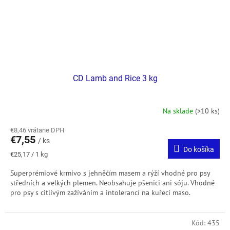
CD Lamb and Rice 3 kg
Na sklade
(>10 ks)
€8,46 vrátane DPH
€7,55
/ ks
Do košíka
Jednotková
€25,17 / 1 kg
cena:
Superprémiové krmivo s jehněčím masem a rýží vhodné pro psy
středních a velkých plemen. Neobsahuje pšenici ani sóju. Vhodné
pro psy s citlivým zažíváním a intolerancí na kuřecí maso.
Kód:
435