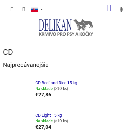
Prejsť
NÁKU
na
obsah
KOŠÍK
CD
Najpredávanejšie
CD Beef and Rice 15 kg
Na sklade
(>10 ks)
€27,86
CD Light 15 kg
Na sklade
(>10 ks)
€27,04