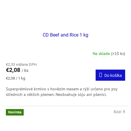
CD Beef and Rice 1 kg
Na sklade
(>10 ks)
€2,33 vrátane DPH
€2,08
/ ks
Do košíka
Jednotková
€2,08 / 1 kg
cena:
Superprémiové krmivo s hovězím masem a rýží určeno pro psy
středních a větších plemen. Neobsahuje sóju ani pšenici.
Kód:
9
Novinka