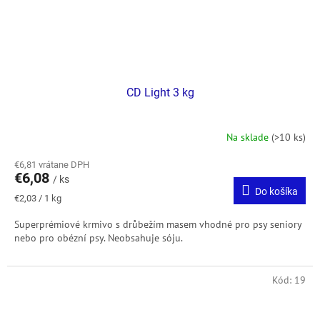
CD Light 3 kg
Na sklade
(>10 ks)
€6,81 vrátane DPH
€6,08
/ ks
Do košíka
Jednotková
€2,03 / 1 kg
cena:
Superprémiové krmivo s drůbežím masem vhodné pro psy seniory
nebo pro obézní psy. Neobsahuje sóju.
Kód:
19