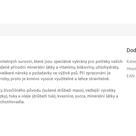
Dod
vitelných surovin, které jsou speciálně vybrány pro potřeby vašich
Kate
né přírodní minerální látky a vitaminy, bílkoviny, uhlohydráty,
Hmot
 veškeré nároky a požadavky ve výživě psů. Při zpracování je
EAN
:
oby, proto je krmivo vysoce využitelné a lehce stravitelné.
ty živočišného původu (sušené drůbeží maso), vedlejší výrobky
y), tuky a oleje (drůbeží tuk), kvasnice, yucca, minerální látky a
zchutňovadla.