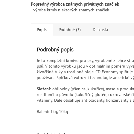
Popredný výrobca známych privátnych značiek
- výroba krmív niektorých známych značiek
Popis
Podobné (3)
Diskusia
Podrobný popis
Je to kompletní krmivo pro psy, vyrobené z lehce stra
psů. V tomto výrobku jsou v optimálním poměru vyváže
živočišné tuky a rostlinné oleje. CD Economy splňuje
používána špičková extruzní technologie americké výr
Složení:
obiloviny (pšenice, kukuřice), maso a produk
rostlinného původu (kukuřičný glutén, cukrovarské řízk
vitaminy. Dále obsahuje antioxidanty, konzervanty a 
Balení: 1kg, 10kg