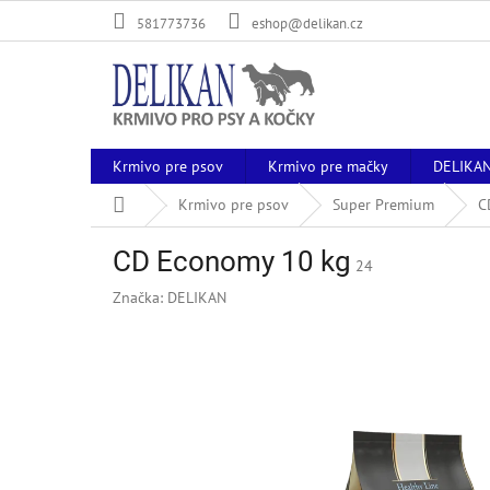
Prejsť
581773736
eshop@delikan.cz
na
obsah
Krmivo pre psov
Krmivo pre mačky
DELIKA
Domov
Krmivo pre psov
Super Premium
C
CD Economy 10 kg
24
Značka:
DELIKAN