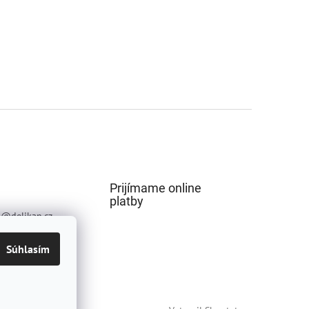
Prijímame online
platby
p
@
delikan.cz
73736
Súhlasím