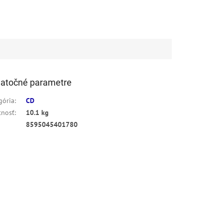
atočné parametre
gória
:
CD
nosť
:
10.1 kg
8595045401780