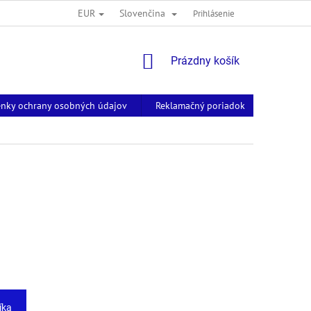
EUR
Slovenčina
Prihlásenie
NÁKUPNÝ
Prázdny košík
KOŠÍK
nky ochrany osobných údajov
Reklamačný poriadok
Kontakt
íka