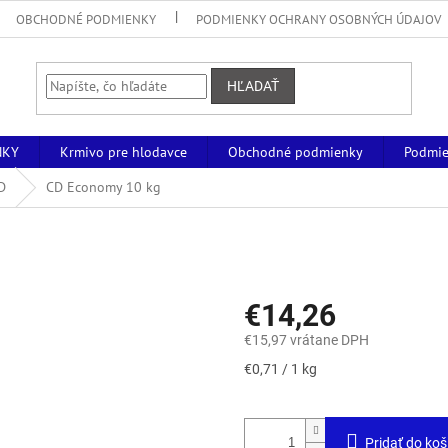
OBCHODNÉ PODMIENKY
PODMIENKY OCHRANY OSOBNÝCH ÚDAJOV
HĽADAŤ
NKY
Krmivo pre hlodavce
Obchodné podmienky
Podmie
D
CD Economy 10 kg
€14,26
€15,97 vrátane DPH
Jednotková
€0,71 / 1 kg
cena:
Pridať do koš