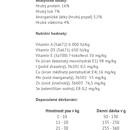
Analytické složky:
Hrubý protein 16%
Hrubý tuk 7%
Anorganické látky (hrubý popel) 5,5%
Hrubá vláknina 4%
Nutriční hodnoty:
Vitamin A (3a672) 6 000 IU/kg
Vitamin D3 (3a671) 650 IU/kg
Vitamin E (3a700) ?-tokoferol 50 mg/kg
Fe (síran železnatý monohydrát E1) 98 mg/kg
I (jodid draselný), 3b201 0,5 mg/kg
Cu (síran měďnatý pentahydrát E4) 16 mg/kg
Mn (oxid manganatý), 3b502 53 mg/kg
Zn (oxid zinečnatý), 3b603 76,5 mg/kg
Se (seleničitan sodný), E8 0,2 mg/kg
Doporučené dávkování:
Hmotnost psa v kg
Denní dávka v g
1 - 10
50 - 130
11 - 20
135 - 250
21 - 30
255 - 360