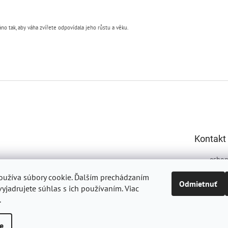
no tak, aby váha zvířete odpovídala jeho růstu a věku.
Kontakt
esho
5817
užíva súbory cookie.
Ďalším prechádzaním
Odmietnuť
yjadrujete súhlas s ich používaním. Viac
.
e