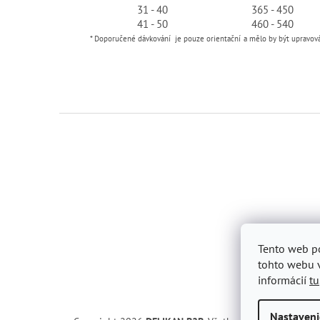
31 - 40
365 - 450
41 - 50
460 - 540
* Doporučené dávkování je pouze orientační
a mělo by být upravová
Z
á
p
ä
t
i
e
Tento web po
tohto webu v
informácií
tu
Nastaveni