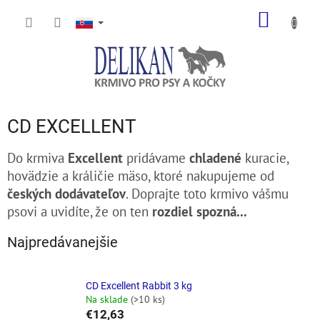
Prejsť
NÁKU
na
obsah
KOŠÍK
CD EXCELLENT
Do krmiva
Excellent
pridávame
chladené
kuracie,
hovädzie a králičie mäso, ktoré nakupujeme od
českých dodávateľov
.
Doprajte toto krmivo vášmu
psovi a uvidíte, že on ten
rozdiel spozná...
Najpredávanejšie
CD Excellent Rabbit 3 kg
Na sklade
(>10 ks)
€12,63