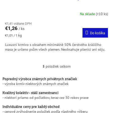
Na sklade
(>10 ks)
€1,41 vrátane DPH
€1,26
/ ks
Do košíka
Jednotková
€1,01 / 1 kg
cena:
Luxusní krmivo s obsahem minimálně 50% čerstvého králičího
masa je určeno psům všech plemen. Neobsahuje pšenici ani sóju.
5
položiek celkom
O
v
l
Popredný výrobca známych privátnych značiek
á
- výroba krmív niektorých známych značiek
d
a
Kvalitný kolektív - stáli zamestnanci
c
- niektorí priamo od počiatkov, teraz cez 30 rokov praxe
i
Individuálne ceny pre každý obchod
e
p
- cenové zvýhodnenie položiek podľa vlastného výberu