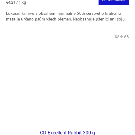
Jednotková
€4,21 / 1 kg
cena:
Luxusní krmivo s obsahem minimálně 50% čerstvého králičího
masa je určeno psům všech plemen. Neobsahuje pšenici ani sóju.
Kód:
68
CD Excellent Rabbit 300 g