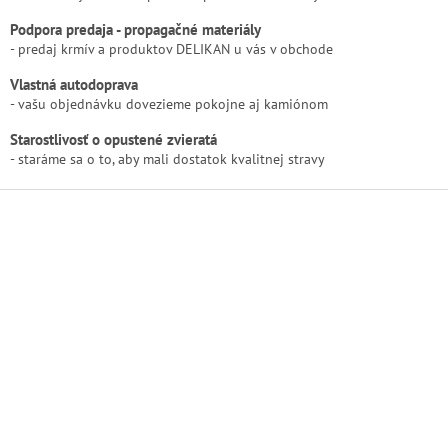
r
Podpora predaja - propagačné materiály
v
- predaj krmív a produktov DELIKAN u vás v obchode
k
y
Vlastná autodoprava
v
- vašu objednávku dovezieme pokojne aj kamiónom
ý
p
Starostlivosť o opustené zvieratá
i
- staráme sa o to, aby mali dostatok kvalitnej stravy
s
u
Z
á
p
ä
t
i
e