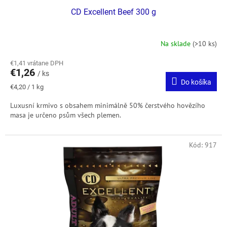
CD Excellent Beef 300 g
Na sklade
(>10 ks)
€1,41 vrátane DPH
€1,26
/ ks
Do košíka
Jednotková
€4,20 / 1 kg
cena:
Luxusní krmivo s obsahem minimálně 50% čerstvého hovězího
masa je určeno psům všech plemen.
Kód:
917