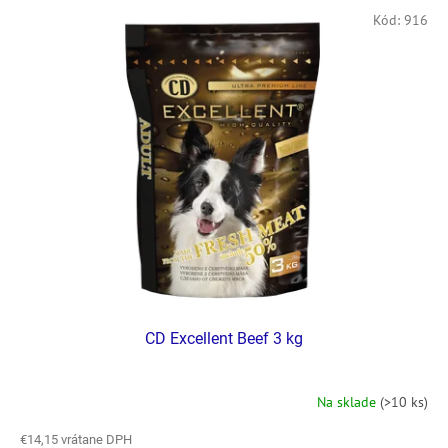
r
V
Kód:
916
o
ý
d
p
u
i
k
s
t
p
o
r
v
o
d
u
k
t
o
v
CD Excellent Beef 3 kg
Na sklade
(>10 ks)
€14,15 vrátane DPH