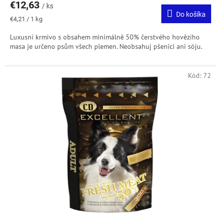
€12,63
/ ks
Do košíka
Jednotková
€4,21 / 1 kg
cena:
Luxusní krmivo s obsahem minimálně 50% čerstvého hovězího
masa je určeno psům všech plemen. Neobsahuj pšenici ani sóju.
Kód:
72