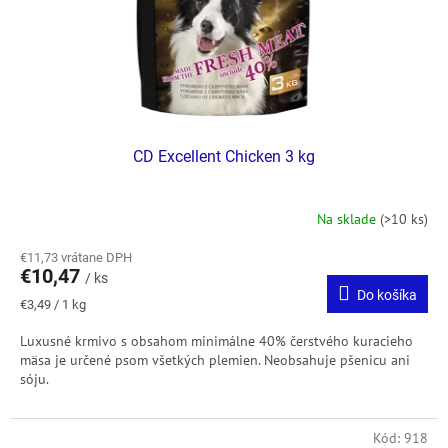
CD Excellent Chicken 3 kg
Na sklade
(>10 ks)
€11,73 vrátane DPH
€10,47
/ ks
Do košíka
Jednotková
€3,49 / 1 kg
cena:
Luxusné krmivo s obsahom minimálne 40% čerstvého kuracieho
mäsa je určené psom všetkých plemien.
Neobsahuje pšenicu ani
sóju.
Kód:
918