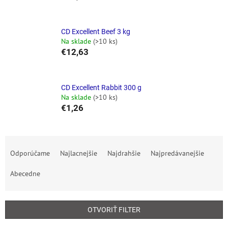
CD Excellent Beef 3 kg
Na sklade
(>10 ks)
€12,63
CD Excellent Rabbit 300 g
Na sklade
(>10 ks)
€1,26
R
a
Odporúčame
Najlacnejšie
Najdrahšie
Najpredávanejšie
d
e
Abecedne
n
i
e
OTVORIŤ FILTER
p