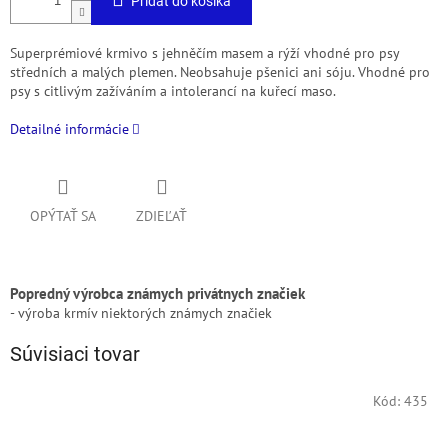
Pridať do košíka
Superprémiové krmivo s jehněčím masem a rýží vhodné pro psy
středních a malých plemen. Neobsahuje pšenici ani sóju. Vhodné pro
psy s citlivým zažíváním a intolerancí na kuřecí maso.
Detailné informácie
OPÝTAŤ SA
ZDIEĽAŤ
Popredný výrobca známych privátnych značiek
- výroba krmív niektorých známych značiek
Súvisiaci tovar
Kód:
435