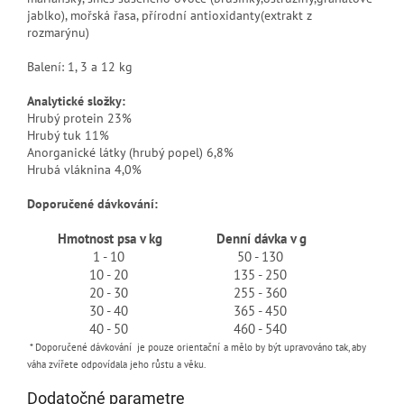
jablko), mořská řasa, přírodní antioxidanty(extrakt z
rozmarýnu)
Balení: 1, 3 a 12 kg
Analytické složky:
Hrubý protein 23%
Hrubý tuk 11%
Anorganické látky (hrubý popel) 6,8%
Hrubá vláknina 4,0%
Doporučené dávkování:
Hmotnost psa v kg
Denní dávka v g
1 - 10
50 - 130
10 - 20
135 - 250
20 - 30
255 - 360
30 - 40
365 - 450
40 - 50
460 - 540
* Doporučené dávkování je pouze orientační
a mělo by být upravováno tak, aby
váha zvířete odpovídala jeho růstu a věku.
Dodatočné parametre