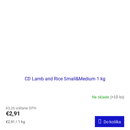
CD Lamb and Rice Small&Medium 1 kg
Na sklade
(>10 ks)
€3,26 vrátane DPH
€2,91
Jednotková
€2,91 / 1 kg
Do košíka
cena: