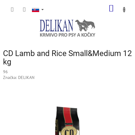
Prejsť
NÁKU
na
obsah
KOŠÍK
CD Lamb and Rice Small&Medium 12
kg
96
Značka:
DELIKAN