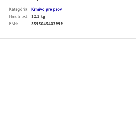
Kategória
:
Krmivo pre psov
Hmotnosť
:
12.1 kg
EAN
:
8595045403999
Z
á
p
ä
t
i
e