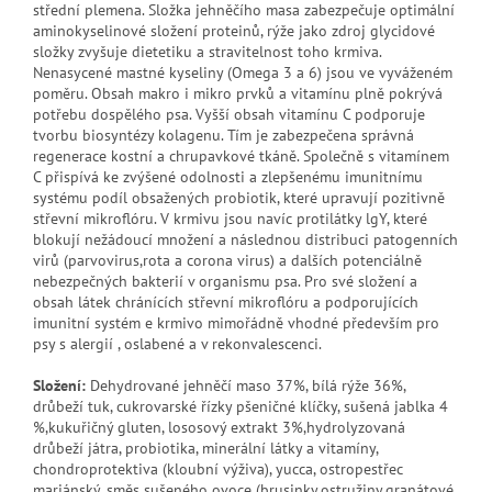
střední plemena. Složka jehněčího masa zabezpečuje optimální
aminokyselinové složení proteinů, rýže jako zdroj glycidové
složky zvyšuje dietetiku a stravitelnost toho krmiva.
Nenasycené mastné kyseliny (Omega 3 a 6) jsou ve vyváženém
poměru. Obsah makro i mikro prvků a vitamínu plně pokrývá
potřebu dospělého psa. Vyšší obsah vitamínu C podporuje
tvorbu biosyntézy kolagenu. Tím je zabezpečena správná
regenerace kostní a chrupavkové tkáně. Společně s vitamínem
C přispívá ke zvýšené odolnosti a zlepšenému imunitnímu
systému podíl obsažených probiotik, které upravují pozitivně
střevní mikroflóru. V krmivu jsou navíc protilátky lgY, které
blokují nežádoucí množení a následnou distribuci patogenních
virů (parvovirus,rota a corona virus) a dalších potenciálně
nebezpečných bakterií v organismu psa. Pro své složení a
obsah látek chránících střevní mikroflóru a podporujících
imunitní systém e krmivo mimořádně vhodné především pro
psy s alergií , oslabené a v rekonvalescenci.
Složení:
Dehydrované jehněčí maso 37%, bílá rýže 36%,
drůbeží tuk, cukrovarské řízky pšeničné klíčky, sušená jablka 4
%,kukuřičný gluten, lososový extrakt 3%,hydrolyzovaná
drůbeží játra, probiotika, minerální látky a vitamíny,
chondroprotektiva (kloubní výživa), yucca, ostropestřec
mariánský, směs sušeného ovoce (brusinky,ostružiny,granátové