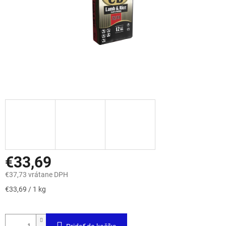
€33,69
€37,73 vrátane DPH
Jednotková
€33,69 / 1 kg
cena: