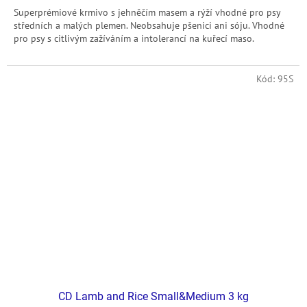
Superprémiové krmivo s jehněčím masem a rýží vhodné pro psy
středních a malých plemen. Neobsahuje pšenici ani sóju. Vhodné
pro psy s citlivým zažíváním a intolerancí na kuřecí maso.
Kód:
95S
CD Lamb and Rice Small&Medium 3 kg