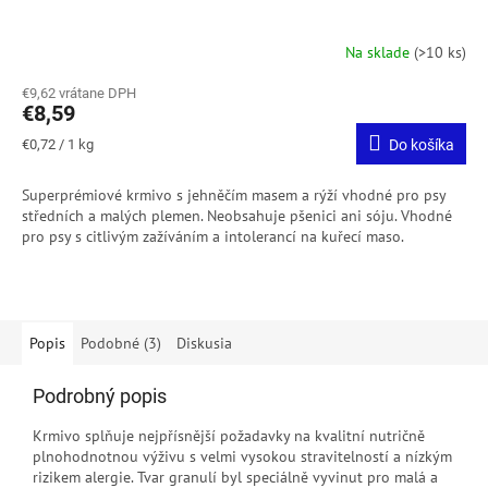
Na sklade
(>10 ks)
€9,62 vrátane DPH
€8,59
Jednotková
€0,72 / 1 kg
Do košíka
cena:
Superprémiové krmivo s jehněčím masem a rýží vhodné pro psy
středních a malých plemen. Neobsahuje pšenici ani sóju. Vhodné
pro psy s citlivým zažíváním a intolerancí na kuřecí maso.
Popis
Podobné (3)
Diskusia
Podrobný popis
Krmivo splňuje nejpřísnější požadavky na kvalitní nutričně
plnohodnotnou výživu s velmi vysokou stravitelností a nízkým
rizikem alergie. Tvar granulí byl speciálně vyvinut pro malá a