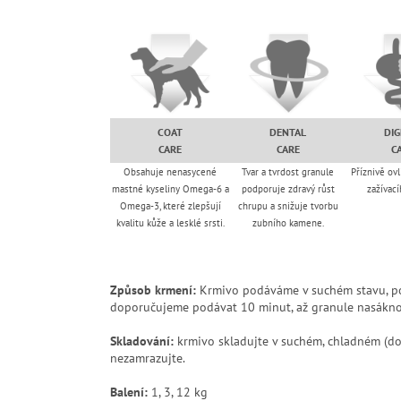
COAT
DENTAL
DIG
CARE
CARE
C
Obsahuje nenasycené
Tvar a tvrdost granule
Příznivě ovl
mastné kyseliny Omega-6 a
podporuje zdravý růst
zažívací
Omega-3, které zlepšují
chrupu a snižuje tvorbu
kvalitu kůže a lesklé srsti.
zubního kamene.
Způsob krmení:
Krmivo podáváme v suchém stavu, po
doporučujeme podávat 10 minut, až granule nasáknou t
Skladování:
krmivo skladujte v suchém, chladném (do
nezamrazujte.
Balení:
1, 3, 12 kg