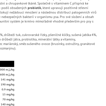
tní a chrupavkové tkáně. Společně s vitamínem C přispívá ke
u podíl obsažených
probiotik
, které upravují pozitivně střevní
 blokují nežádoucí množení a následnou distribuci patogenních virů
ně nebezpečných bakterií v organismu psa. Pro své složení a obsah
 imunitní systém je krmivo mimořádně vhodné především pro psy s
 drůbeží tuk, cukrovarské řízky, pšeničné klíčky, sušená jablka 4%,
drůbeží játra, probiotika, minerální látky a vitamíny,
řec mariánský, směs sušeného ovoce (brusinky, ostružiny, granátové
 rozmarýnu).
000 m.j./kg
.600 m.j./kg
141 mg/kg
190 mg/kg
0.9 mg/kg
15 mg/kg
70 mg/kg
140 mg/kg