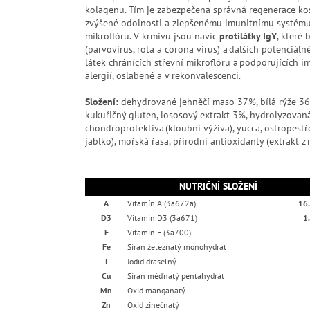
kolagenu. Tím je zabezpečena správná regenerace kos
zvýšené odolnosti a zlepšenému imunitnímu systém
mikroflóru. V krmivu jsou navíc
protilátky IgY
, které
(parvovirus, rota a corona virus) a dalších potenciál
látek chránících střevní mikroflóru a podporujících
alergií, oslabené a v rekonvalescenci.
Složení:
dehydrované jehněčí maso 37%, bílá rýže 36%,
kukuřičný gluten, lososový extrakt 3%, hydrolyzovaná 
chondroprotektiva (kloubní výživa), yucca, ostropest
jablko), mořská řasa, přírodní antioxidanty (extrakt z
NUTRIČNÍ SLOŽENÍ
A
Vitamín A (3a672a)
16.
D3
Vitamín D3 (3a671)
1
E
Vitamin E (3a700)
Fe
Síran železnatý monohydrát
I
Jodid draselný
Cu
Síran měďnatý pentahydrát
Mn
Oxid manganatý
Zn
Oxid zinečnatý