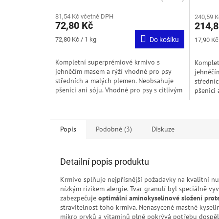
81,54 Kč včetně DPH
240,59 K
72,80 Kč
214,8
Měrná
Měrná
72,80 Kč / 1 kg
Do košíku
17,90 Kč 
cena:
cena:
Kompletní superprémiové krmivo s
Komplet
jehněčím masem a rýží vhodné pro psy
jehněčí
středních a malých plemen. Neobsahuje
střední
pšenici ani sóju. Vhodné pro psy s citlivým
pšenici 
zažíváním a intolerancí na kuřecí maso.
zažívání
Popis
Podobné (3)
Diskuze
Detailní popis produktu
Krmivo splňuje nejpřísnější požadavky na kvalitní n
nízkým rizikem alergie. Tvar granulí byl speciálně v
zabezpečuje
optimální aminokyselinové složení prot
stravitelnost toho krmiva. Nenasycené mastné kyselin
mikro prvků a vitaminů plně pokrývá potřebu dospě