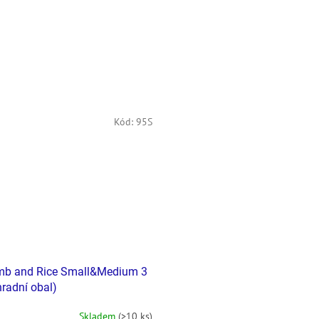
Kód:
95S
b and Rice Small&Medium 3
hradní obal)
Skladem
(>10 ks)