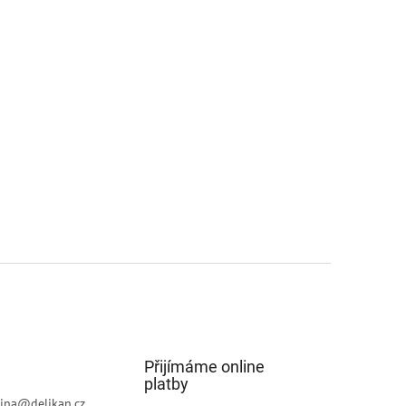
Přijímáme online
platby
jna
@
delikan.cz