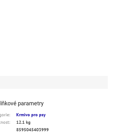
lňkové parametry
gorie
:
Krmivo pro psy
nost
:
12.1 kg
8595045403999