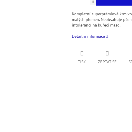
Kompletní superprémiové krmivo 
malých plemen. Neobsahuje pšenic
intolerancí na kuřecí maso.
Detailní informace
TISK
ZEPTAT SE
S