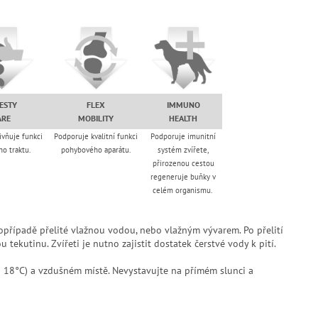
ESTY
FLEX
IMMUNO
ARE
MOBILITY
HEALTH
ivňuje funkci
Podporuje kvalitní funkci
Podporuje imunitní
ho traktu.
pohybového aparátu.
systém zvířete,
přirozenou cestou
regeneruje buňky v
celém organismu.
případě přelité vlažnou vodou, nebo vlažným vývarem. Po přelití
ekutinu. Zvířeti je nutno zajistit dostatek čerstvé vody k pití.
 18°C) a vzdušném místě. Nevystavujte na přímém slunci a