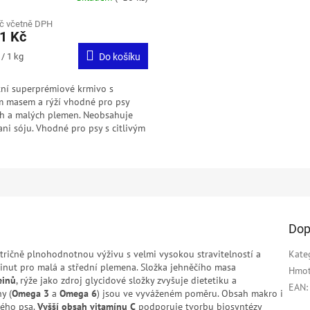
č včetně DPH
1 Kč
/ 1 kg
Do košíku
ní superprémiové krmivo s
m masem a rýží vhodné pro psy
ch a malých plemen. Neobsahuje
ani sóju. Vhodné pro psy s citlivým
m a intolerancí na kuřecí maso.
Dop
utričně plnohodnotnou výživu s velmi vysokou stravitelností a
Kate
yvinut pro malá a střední plemena. Složka jehněčího masa
Hmot
einů
, rýže jako zdroj glycidové složky zvyšuje dietetiku a
EAN
:
y (
Omega 3
a
Omega 6
) jsou ve vyváženém poměru. Obsah makro i
lého psa.
Vyšší obsah vitamínu C
podporuje tvorbu biosyntézy