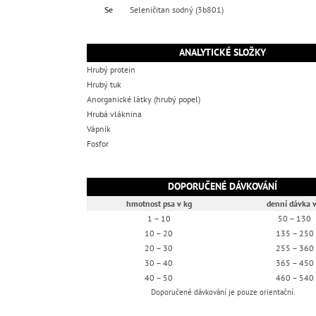
Se
Seleničitan sodný (3b801)
ANALYTICKÉ SLOŽKY
Hrubý protein
Hrubý tuk
Anorganické látky (hrubý popel)
Hrubá vláknina
Vápník
Fosfor
DOPORUČENÉ DÁVKOVÁNÍ
hmotnost psa v kg
denní dávka v
1 – 10
50 – 130
10 – 20
135 – 250
20 – 30
255 – 360
30 – 40
365 – 450
40 – 50
460 – 540
Doporučené dávkování je pouze orientační.