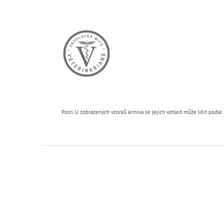
Pozn. U zobrazených vzorků krmiva se jejich vzhled může lišit podle 
Z
á
p
a
t
í