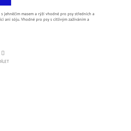
s jehněčím masem a rýží vhodné pro psy středních a
i ani sóju. Vhodné pro psy s citlivým zažíváním a
DÍLET