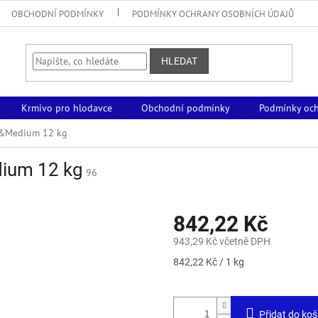
OBCHODNÍ PODMÍNKY
PODMÍNKY OCHRANY OSOBNÍCH ÚDAJŮ
HLEDAT
Krmivo pro hlodavce
Obchodní podmínky
Podmínky och
l&Medium 12 kg
ium 12 kg
96
842,22 Kč
943,29 Kč včetně DPH
Měrná
842,22 Kč / 1 kg
cena:
Přidat do koš