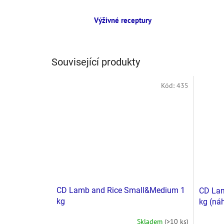
Výživné receptury
Související produkty
Kód:
435
CD Lamb and Rice Small&Medium 1
CD Lam
kg
kg (ná
Skladem
(>10 ks)