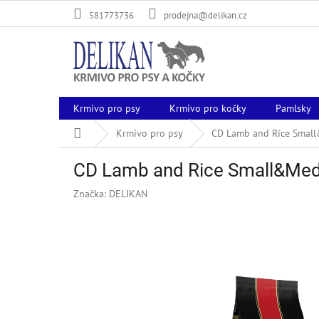
Přejít
581773736
prodejna@delikan.cz
na
obsah
Krmivo pro psy
Krmivo pro kočky
Pamlsky
Domů
Krmivo pro psy
CD Lamb and Rice Smal
CD Lamb and Rice Small&Med
Značka:
DELIKAN