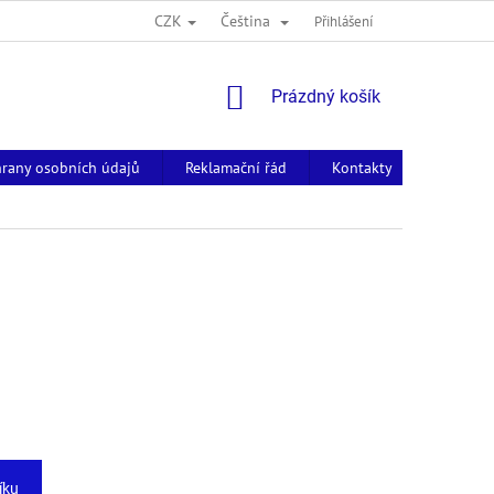
CZK
Čeština
Přihlášení
NÁKUPNÍ
Prázdný košík
KOŠÍK
rany osobních údajů
Reklamační řád
Kontakty
íku