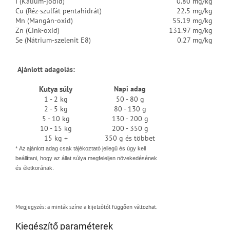
I (Kálium-jodid)
0.80 mg/kg
Cu (Réz-szulfát pentahidrát)
22.5 mg/kg
Mn (Mangán-oxid)
55.19 mg/kg
Zn (Cink-oxid)
131.97 mg/kg
Se (Nátrium-szelenit E8)
0.27 mg/kg
Ajánlott adagolás:
Kutya súly
Napi adag
1 - 2 kg
50 - 80 g
2 - 5 kg
80 - 130 g
5 - 10 kg
130 - 200 g
10 - 15 kg
200 - 350 g
15 kg +
350 g és többet
*
Az ajánlott adag csak tájékoztató jellegű
és úgy kell
beállítani, hogy az állat súlya megfeleljen növekedésének
és életkorának.
Megjegyzés: a minták színe a kijelzőtől függően változhat.
Kiegészítő paraméterek