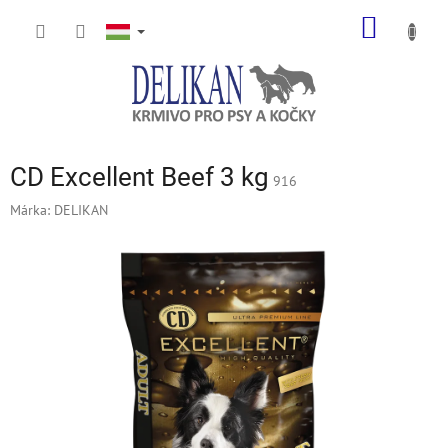
Ugrás
KOSÁR
a
fő
tartalomhoz
CD Excellent Beef 3 kg
916
Márka:
DELIKAN