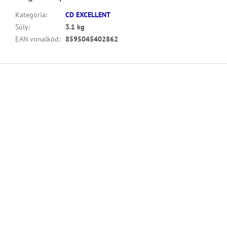
Kategória
:
CD EXCELLENT
Súly
:
3.1 kg
EAN vonalkód
:
8595045402862
L
á
b
l
é
c