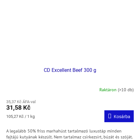
CD Excellent Beef 300 g
Raktáron
(>10 db)
35,37 Kč ÁFA-val
31,58 Kč
Egységár:
105,27 Kč / 1 kg
Kosárba
A legalább 50% friss marhahúst tartalmazó luxustáp minden
fajtájú kutyának készült.
Nem tartalmaz csirkezsírt, búzát és szóját.