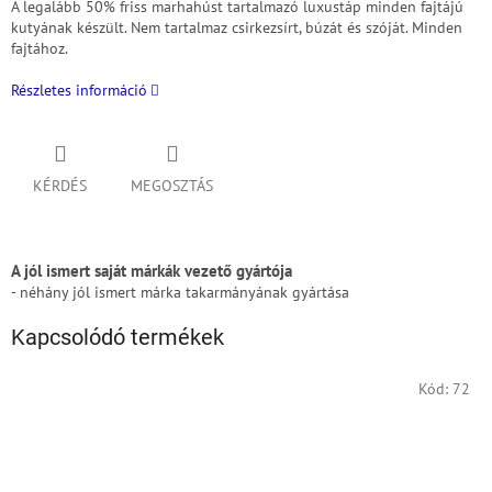
A legalább 50% friss marhahúst tartalmazó luxustáp minden fajtájú
kutyának készült.
Nem tartalmaz csirkezsírt, búzát és szóját.
Minden
fajtához.
Részletes információ
KÉRDÉS
MEGOSZTÁS
A jól ismert saját márkák vezető gyártója
- néhány jól ismert márka takarmányának gyártása
Kapcsolódó termékek
Kód:
72