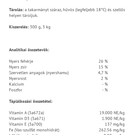
Tárolás:
a takarmányt száraz, hűvös (legfeljebb 18°C) és szellős
helyen tároljuk.
Kiszerelés:
300 g, 3 kg
Analitikai összetevök:
Nyers fehérje
26 %
Nyers zsír
15 %
Szervetlen anyagok (nyershamu)
4,7 %
Nyersrost
2 %
Kalcium
- %
Foszfor
- %
Táplálkozási összetétel:
Vitamin A (3a672a)
19.000 NE/kg
Vitamin D3 (3a671)
1.900 NE/kg
Vitamin E (3a700)
137 mg/kg
Fe (Vas-szulfát monohidrát)
262.56 mg/kg