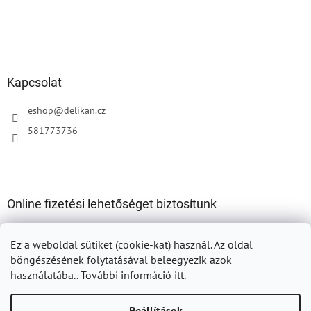
Kapcsolat
eshop
@
delikan.cz
581773736
Online fizetési lehetőséget biztosítunk
Ez a weboldal sütiket (cookie-kat) használ.
Az oldal
böngészésének folytatásával beleegyezik azok
használatába.. További információ
itt
.
Shoptet készítette
Beállítások