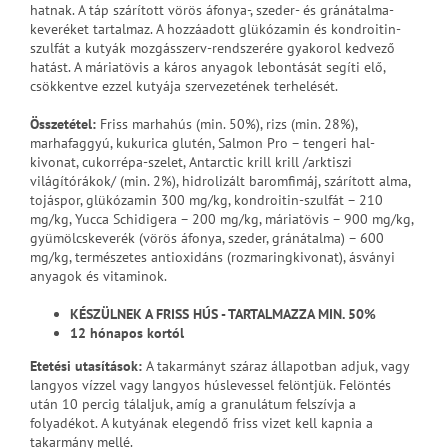
hatnak. A táp szárított vörös áfonya-, szeder- és gránátalma-
keveréket tartalmaz. A hozzáadott glükózamin és kondroitin-
szulfát a kutyák mozgásszerv-rendszerére gyakorol kedvező
hatást. A máriatövis a káros anyagok lebontását segíti elő,
csökkentve ezzel kutyája szervezetének terhelését.
Összetétel:
Friss marhahús (min. 50%), rizs (min. 28%),
marhafaggyú, kukurica glutén, Salmon Pro – tengeri hal-
kivonat, cukorrépa-szelet, Antarctic krill krill /arktiszi
világítórákok/ (min. 2%), hidrolizált baromfimáj, szárított alma,
tojáspor, glükózamin 300 mg/kg, kondroitin-szulfát – 210
mg/kg, Yucca Schidigera – 200 mg/kg, máriatövis – 900 mg/kg,
gyümölcskeverék (vörös áfonya, szeder, gránátalma) – 600
mg/kg, természetes antioxidáns (rozmaringkivonat), ásványi
anyagok és vitaminok.
KÉSZÜLNEK A FRISS HÚS - TARTALMAZZA MIN. 50%
12 hónapos kortól
Etetési utasítások
:
A takarmányt száraz állapotban adjuk, vagy
langyos vízzel vagy langyos húslevessel felöntjük. Felöntés
után 10 percig tálaljuk, amíg a granulátum felszívja a
folyadékot. A kutyának elegendő friss vizet kell kapnia a
takarmány mellé.