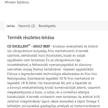
Minden fajtához.
Leírás
Hasonló (2)
Beszélgetés
Termék részletes leírása
®
CD EXCELLENT
- ADULT BEEF
- kiválóan emészthető és kitűnő
ízű ultraprémium kutyatáp, friss marhahúsból. A termék
szárított, dehidratált húst (húslisztet), búzát és szóját
egyáltalán nem tartalmaz. Ez az ultraprémium táp -
összetételével, a felhasznált nyersanyagokkal és alacsony
szervetlen anyag (hamu) tartalmával - teljesen egyedülálló.
Előnye a legmodernebb technológia alkalmazása és friss hús
feldolgozása. Gyártásánál legalább 50 % friss marhahúst és
legalább 28 % fehér rizs használnak fel, ami a tápérték és
a könnyű emészthetőség kiváló kombinációját jelenti, valamint
megakadályozza a búza-, a szója-, és a csirkehús-allergia
kialakulását. A termék csirkezsírt nem tartalmaz. Az arktiszi krill
/arktiszi világítórákok/ (apró rákok keveréke) a tápot Omega 3
telítetlen zsírsavakkal gazdagítja, amelyek az immunrendszerre