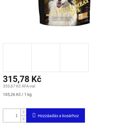
315,78 Kč
353,67 Kč ÁFA-val
Egységár:
105,26 Kč / 1 kg
Hozzáadás a kosárhoz