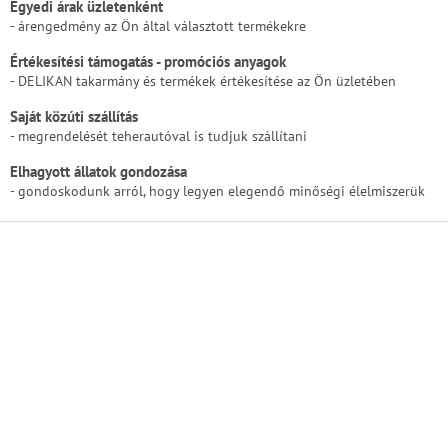
Egyedi árak üzletenként
- árengedmény az Ön által választott termékekre
Értékesítési támogatás - promóciós anyagok
- DELIKAN takarmány és termékek értékesítése az Ön üzletében
Saját közúti szállítás
- megrendelését teherautóval is tudjuk szállítani
Elhagyott állatok gondozása
- gondoskodunk arról, hogy legyen elegendő minőségi élelmiszerük
L
á
b
l
é
c