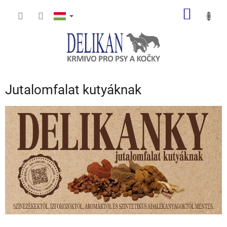
Ugrás
KOSÁR
a
fő
tartalomhoz
Jutalomfalat kutyáknak