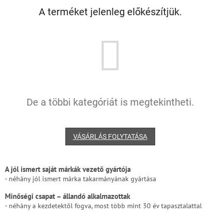
A terméket jelenleg előkészítjük.
De a többi kategóriát is megtekintheti.
VÁSÁRLÁS FOLYTATÁSA
A jól ismert saját márkák vezető gyártója
- néhány jól ismert márka takarmányának gyártása
Minőségi csapat – állandó alkalmazottak
- néhány a kezdetektől fogva, most több mint 30 év tapasztalattal