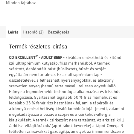
Minden fajtához.
Leírás
Hasonló (2)
Beszélgetés
Termék részletes leírása
®
CD EXCELLENT
- ADULT BEEF
- kiválóan emészthető és kitűnő
ízű ultraprémium kutyatáp, friss marhahúsból. A termék
szárított, dehidratált húst (húslisztet), búzát és szóját
egyáltalán nem tartalmaz. Ez az ultraprémium táp -
összetételével, a felhasznált nyersanyagokkal és alacsony
szervetlen anyag (hamu) tartalmával - teljesen egyedülálló.
Előnye a legmodernebb technológia alkalmazása és friss hús
feldolgozása. Gyártásánál legalább 50 % friss marhahúst és
legalább 28 % fehér rizs használnak fel, ami a tápérték és
a könnyű emészthetőség kiváló kombinációját jelenti, valamint
megakadályozza a búza-, a szója-, és a csirkehús-allergia
kialakulását. A termék csirkezsírt nem tartalmaz. Az arktiszi krill
/arktiszi világítórákok/ (apró rákok keveréke) a tápot Omega 3
telítetlen zsírsavakkal gazdagítja, amelyek az immunrendszerre