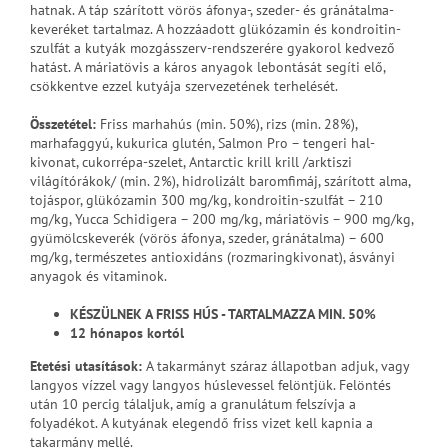
hatnak. A táp szárított vörös áfonya-, szeder- és gránátalma-
keveréket tartalmaz. A hozzáadott glükózamin és kondroitin-
szulfát a kutyák mozgásszerv-rendszerére gyakorol kedvező
hatást. A máriatövis a káros anyagok lebontását segíti elő,
csökkentve ezzel kutyája szervezetének terhelését.
Összetétel:
Friss marhahús (min. 50%), rizs (min. 28%),
marhafaggyú, kukurica glutén, Salmon Pro – tengeri hal-
kivonat, cukorrépa-szelet, Antarctic krill krill /arktiszi
világítórákok/ (min. 2%), hidrolizált baromfimáj, szárított alma,
tojáspor, glükózamin 300 mg/kg, kondroitin-szulfát – 210
mg/kg, Yucca Schidigera – 200 mg/kg, máriatövis – 900 mg/kg,
gyümölcskeverék (vörös áfonya, szeder, gránátalma) – 600
mg/kg, természetes antioxidáns (rozmaringkivonat), ásványi
anyagok és vitaminok.
KÉSZÜLNEK A FRISS HÚS - TARTALMAZZA MIN. 50%
12 hónapos kortól
Etetési utasítások
:
A takarmányt száraz állapotban adjuk, vagy
langyos vízzel vagy langyos húslevessel felöntjük. Felöntés
után 10 percig tálaljuk, amíg a granulátum felszívja a
folyadékot. A kutyának elegendő friss vizet kell kapnia a
takarmány mellé.