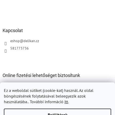
Kapcsolat
eshop
@
delikan.cz
581773736
Online fizetési lehetőséget biztosítunk
Ez a weboldal sütiket (cookie-kat) használ.
Az oldal
böngészésének folytatásával beleegyezik azok
használatába.. További információ
itt
.
Shoptet készítette
Beállítások