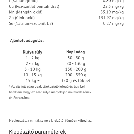
I (Kálium-jodid)
0.80 mg/kg
Cu (Réz-szulfát pentahidrát)
22.5 mg/kg
Mn (Mangán-oxid)
55.19 mg/kg
Zn (Cink-oxid)
131.97 mg/kg
Se (Nátrium-szelenit E8)
0.27 mg/kg
Ajánlott adagolás:
Kutya súly
Napi adag
1 - 2 kg
50 - 80 g
2 - 5 kg
80 - 130 g
5 - 10 kg
130 - 200 g
10 - 15 kg
200 - 350 g
15 kg +
350 g és többet
*
Az ajánlott adag csak tájékoztató jellegű
és úgy kell
beállítani, hogy az állat súlya megfeleljen növekedésének
és életkorának.
Megjegyzés: a minták színe a kijelzőtől függően változhat.
Kiegészítő paraméterek