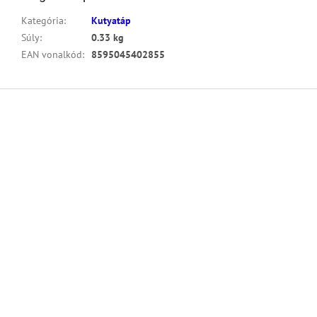
Kategória
:
Kutyatáp
Súly
:
0.33 kg
EAN vonalkód
:
8595045402855
L
á
b
l
é
c