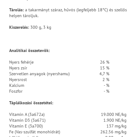
Tárolás:
a takarmányt száraz, hűvös (legfeljebb 18°C) és szellős
helyen tároljuk.
Kiszerelés:
300 g, 3 kg
Analitikai összetevök:
Nyers fehérje
26 %
Nyers zsír
15 %
Szervetlen anyagok (nyershamu)
4,7 %
Nyersrost
2 %
Kalcium
- %
Foszfor
- %
Táplálkozási összetétel:
Vitamin A (3a672a)
19.000 NE/kg
Vitamin D3 (3a671)
1.900 NE/kg
Vitamin E (3a700)
137 mg/kg
Fe (Vas-szulfát monohidrát)
262.56 mg/kg