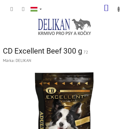
Ugrás
KOSÁR
a
fő
tartalomhoz
CD Excellent Beef 300 g
72
Márka:
DELIKAN