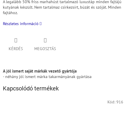
A legalább 50% friss marhahúst tartalmazó luxustáp minden fajtájú
kutyának készült.
Nem tartalmaz csirkezsírt, búzát és szóját.
Minden
fajtához.
Részletes információ
KÉRDÉS
MEGOSZTÁS
A jól ismert saját márkák vezető gyártója
- néhány jól ismert márka takarmányának gyártása
Kapcsolódó termékek
Kód:
916