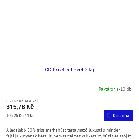
CD Excellent Beef 3 kg
Raktáron
(>10 db)
353,67 Kč ÁFA-val
315,78 Kč
Egységár:
105,26 Kč / 1 kg
Kosárba
A legalább 50% friss marhahúst tartalmazó luxustáp minden
fajtájú kutyának készült.
Nem tartalmaz csirkezsírt, búzát és szóját.