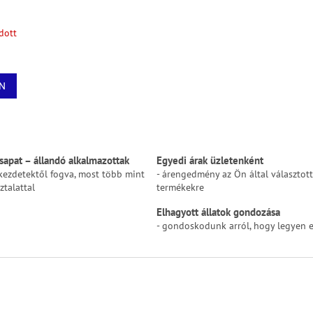
dott
N
L
i
s
sapat – állandó alkalmazottak
Egyedi árak üzletenként
t
kezdetektől fogva, most több mint
- árengedmény az Ön által választott
a
ztalattal
termékekre
i
r
Elhagyott állatok gondozása
á
- gondoskodunk arról, hogy legyen 
n
y
í
t
á
s
e