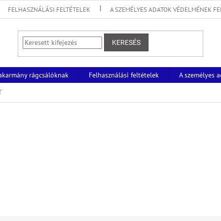
FELHASZNÁLÁSI FELTÉTELEK
A SZEMÉLYES ADATOK VÉDELMÉNEK FE
KERESÉS
akarmány rágcsálóknak
Felhasználási feltételek
A személyes a
T