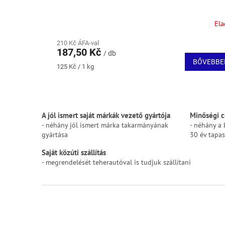
a
Ela
210 Kč ÁFA-val
187,50 Kč
/ db
BŐVEBBE
Egységár:
125 Kč / 1 kg
A jól ismert saját márkák vezető gyártója
Minőségi c
- néhány jól ismert márka takarmányának
- néhány a 
gyártása
30 év tapas
Saját közúti szállítás
- megrendelését teherautóval is tudjuk szállítani
L
á
b
l