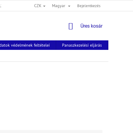
CZK
Magyar
LTÉTELEI
Bejelentkezés
KOSÁR
Üres kosár
datok védelmének feltételei
Panaszkezelési eljárás
Névjegyek