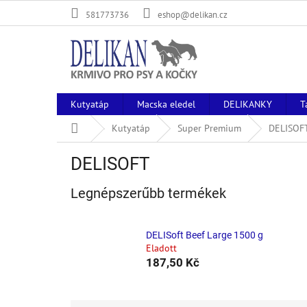
Ugrás
581773736
eshop@delikan.cz
a
fő
tartalomhoz
Kutyatáp
Macska eledel
DELIKANKY
T
Kezdőlap
Kutyatáp
Super Premium
DELISOF
DELISOFT
Legnépszerűbb termékek
DELISoft Beef Large 1500 g
Eladott
187,50 Kč