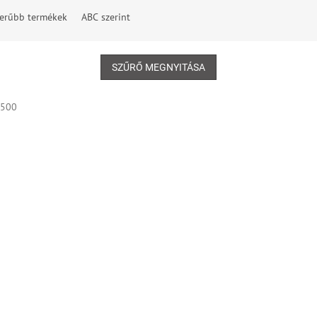
erűbb termékek
ABC szerint
SZŰRŐ MEGNYITÁSA
1500