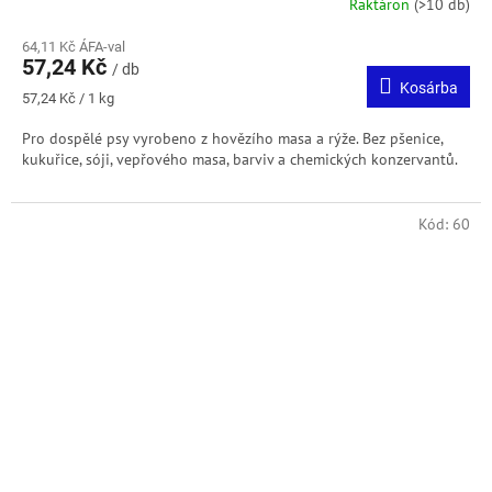
Raktáron
(>10 db)
64,11 Kč ÁFA-val
57,24 Kč
/ db
Kosárba
Egységár:
57,24 Kč / 1 kg
Pro dospělé psy vyrobeno z hovězího masa a rýže. Bez pšenice,
kukuřice, sóji, vepřového masa, barviv a chemických konzervantů.
Kód:
60