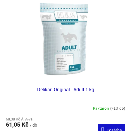
e
n
r
d
m
e
é
z
k
é
e
s
k
e
l
i
s
t
á
j
a
Delikan Original - Adult 1 kg
Raktáron
(>10 db)
68,38 Kč ÁFA-val
61,05 Kč
/ db
Kosárba