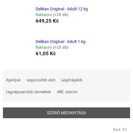
Delikan Original - Adult 12 kg
Raktáron
(>10 db)
649,25 Kč
Delikan Original - Adult 1 kg
Raktáron
(>10 db)
61,05 Kč
T
e
Ajánljuk
Legolcsóbb elöl
Legdrágább
r
m
Legnépszerűbb termékek
ABC szerint
é
k
e
SZŰRŐ MEGNYITÁSA
k
r
T
Kód:
65
e