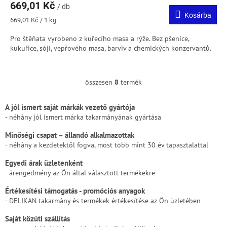
669,01 Kč
/ db
Kosárba
Egységár:
669,01 Kč / 1 kg
Pro štěňata vyrobeno z kuřecího masa a rýže. Bez pšenice,
kukuřice, sóji, vepřového masa, barviv a chemických konzervantů.
összesen
8
termék
L
i
s
A jól ismert saját márkák vezető gyártója
t
- néhány jól ismert márka takarmányának gyártása
a
i
Minőségi csapat – állandó alkalmazottak
r
- néhány a kezdetektől fogva, most több mint 30 év tapasztalattal
á
Egyedi árak üzletenként
n
y
- árengedmény az Ön által választott termékekre
í
Értékesítési támogatás - promóciós anyagok
t
- DELIKAN takarmány és termékek értékesítése az Ön üzletében
á
s
Saját közúti szállítás
e