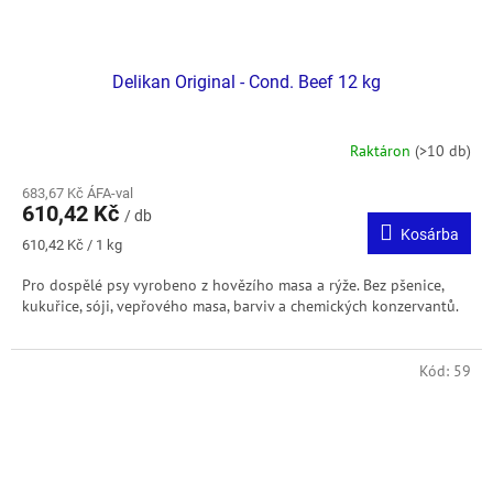
Delikan Original - Cond. Beef 12 kg
Raktáron
(>10 db)
683,67 Kč ÁFA-val
610,42 Kč
/ db
Kosárba
Egységár:
610,42 Kč / 1 kg
Pro dospělé psy vyrobeno z hovězího masa a rýže. Bez pšenice,
kukuřice, sóji, vepřového masa, barviv a chemických konzervantů.
Kód:
59