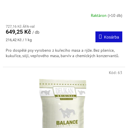
Raktáron
(>10 db)
727,16 Kč ÁFA-val
649,25 Kč
/ db
Kosárba
Egységár:
216,42 Kč / 1 kg
Pro dospělé psy vyrobeno z kuřecího masa a rýže. Bez pšenice,
kukuřice, sóji, vepřového masa, barviv a chemických konzervantů.
Kód:
63