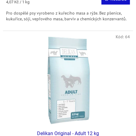
Egységár:
4,07 Kč / 1 kg
Pro dospělé psy vyrobeno z kuřecího masa a rýže. Bez pšenice,
kukuřice, sóji, vepřového masa, barviv a chemických konzervantů.
Kód:
64
Delikan Original - Adult 12 kg