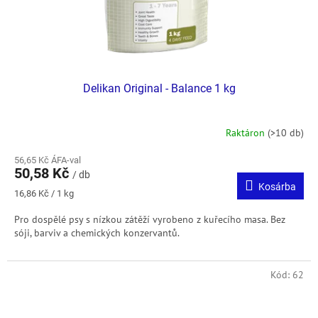
Delikan Original - Balance 1 kg
Raktáron
(>10 db)
56,65 Kč ÁFA-val
50,58 Kč
/ db
Kosárba
Egységár:
16,86 Kč / 1 kg
Pro dospělé psy s nízkou zátěží vyrobeno z kuřecího masa. Bez
sóji, barviv a chemických konzervantů.
Kód:
62