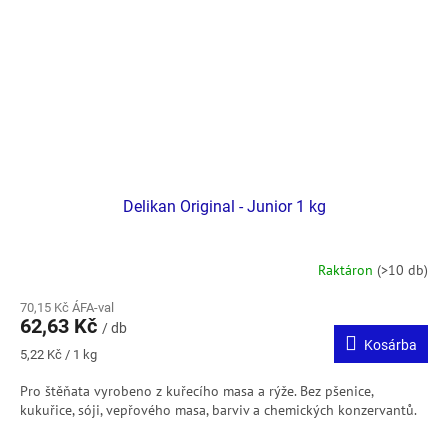
Delikan Original - Junior 1 kg
Raktáron
(>10 db)
70,15 Kč ÁFA-val
62,63 Kč
/ db
Kosárba
Egységár:
5,22 Kč / 1 kg
Pro štěňata vyrobeno z kuřecího masa a rýže. Bez pšenice,
kukuřice, sóji, vepřového masa, barviv a chemických konzervantů.