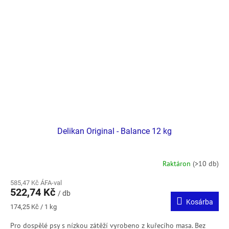
Delikan Original - Balance 12 kg
Raktáron
(>10 db)
585,47 Kč ÁFA-val
522,74 Kč
/ db
Kosárba
Egységár:
174,25 Kč / 1 kg
Pro dospělé psy s nízkou zátěží vyrobeno z kuřecího masa. Bez