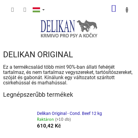
Ugrás
KOSÁR
a
fő
tartalomhoz
DELIKAN ORIGINAL
Ez a termékcsalád több mint 90%-ban állati fehérjét
tartalmaz, és nem tartalmaz vegyszereket, tartósítószereket,
szóját és gabonát.
Kínálunk egy változatot szárított
csirkehússal és marhahússal.
Legnépszerűbb termékek
Delikan Original - Cond. Beef 12 kg
Raktáron
(>10 db)
610,42 Kč