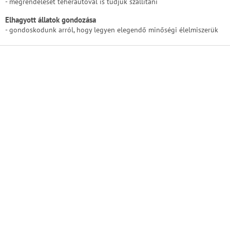
- megrendelését teherautóval is tudjuk szállítani
l
e
Elhagyott állatok gondozása
m
- gondoskodunk arról, hogy legyen elegendő minőségi élelmiszerük
e
i
L
á
b
l
é
c