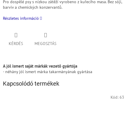
Pro dospělé psy s nízkou zátěží vyrobeno z kuřecího masa. Bez sóji,
barviv a chemických konzervantů.
Részletes információ
KÉRDÉS
MEGOSZTÁS
A jól ismert saját márkák vezető gyártója
- néhány jól ismert márka takarmányának gyártása
Kapcsolódó termékek
Kód:
63