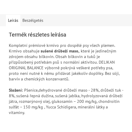
Leírás
Beszélgetés
Termék részletes leírása
Kompletní prémiové krmivo pro dospělé psy všech plemen.
Krmivo obsahuje
sušené drůbeží maso,
které je jedinečným
zdrojem obsahu bílkovin. Obsah bílkovin a tuků je
přizpůsobený potřebám psů s normální aktivitou. DELIKAN
ORIGINAL BALANCE výborně pokrývá veškeré potřeby psa,
proto není nutné k němu přidávat jakékoliv doplňky. Bez sóji,
barviv a chemických konzervantů.
Složení:
Pšenice,dehydrované drůbeží maso - 28%, drůbeží tuk -
8%, sušená řepná dužina, sušená jablka, hydrolyzovaná drůbeží
játra, rozmarýnový olej, glukosamin – 200 mg/kg, chondroitin
sulfát – 150 mg/kg , Yucca Schidigera, minerální látky a
vitaminy.