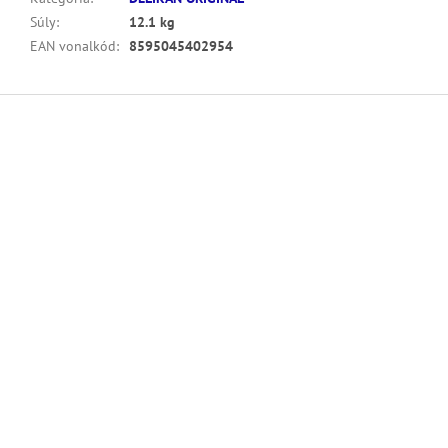
Súly
:
12.1 kg
EAN vonalkód
:
8595045402954
L
á
b
l
é
c