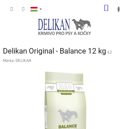
Ugrás
KOSÁR
a
fő
tartalomhoz
Delikan Original - Balance 12 kg
62
Márka:
DELIKAN