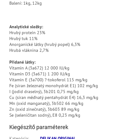
Balení: 1kg, 12kg
Analytické složky:
Hrubý protein 23%
Hrubý tuk 11%
Anorganické látky (hrubý popel) 6,3%
Hrubá vláknina 2,7%
Přidané látky:
Vitamin A (3a672) 12 000 IU/kg
Vitamin D3 (3a671) 1 200 IU/kg
Vitamin E (3a700) ?-tokoferol 115 mg/kg
Fe (síran železnatý monohydrát E1) 102 mg/kg
I (jodid draselný), 3b201 0,75 mg/kg
Cu (síran měďnatý pentahydrát E4) 16,3 mg/kg
Mn (oxid manganatý), 3b502 66 mg/kg
Zn (oxid zinečnatý), 3b603 89 mg/kg
Se (seleničitan sodný), E8 0,23 mg/kg
Kiegészítő paraméterek
Kategória
:
DELIKAN ORIGINAL