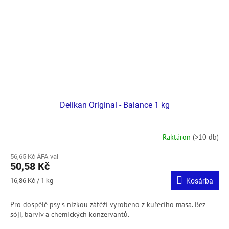
Delikan Original - Balance 1 kg
Raktáron
(>10 db)
56,65 Kč ÁFA-val
50,58 Kč
Egységár:
16,86 Kč / 1 kg
Kosárba
Pro dospělé psy s nízkou zátěží vyrobeno z kuřecího masa. Bez
sóji, barviv a chemických konzervantů.