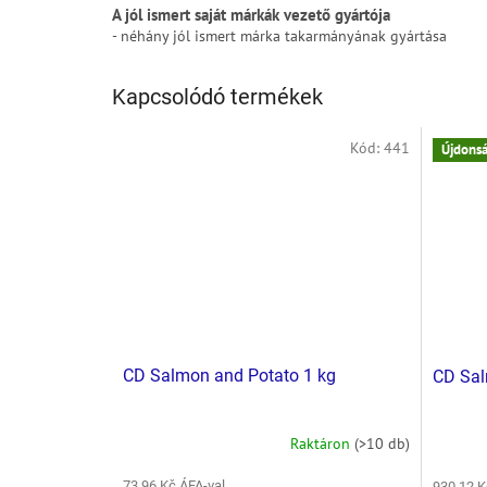
A jól ismert saját márkák vezető gyártója
- néhány jól ismert márka takarmányának gyártása
Kapcsolódó termékek
Kód:
441
Újdons
CD Salmon and Potato 1 kg
CD Sal
Raktáron
(>10 db)
73,96 Kč ÁFA-val
930,12 K