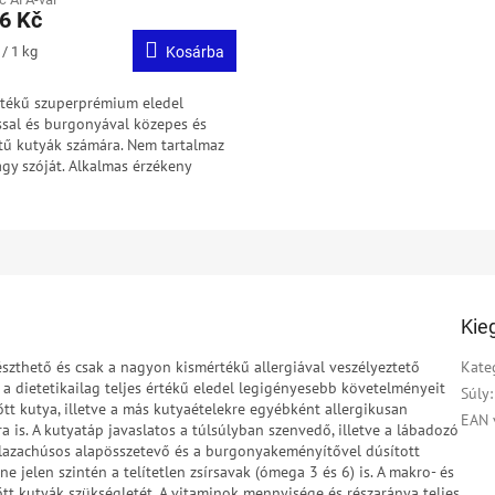
6 Kč
:
/ 1 kg
Kosárba
értékű szuperprémium eledel
ssal és burgonyával közepes és
tű kutyák számára. Nem tartalmaz
gy szóját. Alkalmas érzékeny
sű és túlsúlyos kutyák számára.
Kie
szthető és csak a nagyon kismértékű allergiával veszélyeztető
Kate
 a dietetikailag teljes értékű eledel legigényesebb követelményeit
Súly
:
nőtt kutya, illetve a más kutyaételekre egyébként allergikusan
EAN 
is. A kutyatáp javaslatos a túlsúlyban szenvedő, illetve a lábadozó
a lazachúsos alapösszetevő és a burgonyakeményítővel dúsított
 jelen szintén a telítetlen zsírsavak (ómega 3 és 6) is. A makro- és
őtt kutyák szükségletét. A vitaminok mennyisége és részaránya teljes