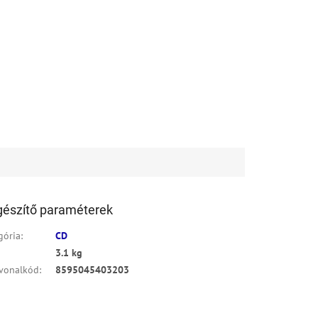
gészítő paraméterek
gória
:
CD
3.1 kg
vonalkód
:
8595045403203