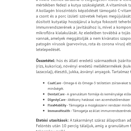
mértékben fedezi a kutya szükségletét. A vitaminok ta
A kollagén bioszintézis képződését támogató C-vitam
a csont és a porc ízületi szövetek helyes megújulását,
dúsított kutyatáp hozzájárul a kutya fokozott teherb
immunrendszerének a javításához is, mivel a kompone
mikroflóra kialakulását. Az eledelben továbbá a toj
vannak, amelyek meggátolják a nem kívánatos szaporo
patogén vírusok (parvovirus, rota és corona virus) e
letelepedését.
Összetétel:
hús és állati eredetű származékok (száríto
(rizs, kukorica), növényi eredetű melléktermékek (kukor
lazacolaj), élesztő, jukka, ásványi anyagok. Tartalmaz 
CoatCare
- Omega-6 és Omega-3 telítetlen zsírsavakat ta
minőségét.
DentalCare
- A granulátum formája és keménysége előseg
DigestyCare
- Jótékony hatással van az emésztőrendszer
FlexMobility
- Támogatja a mozgásszervi rendszer minős
ImmunoHealth
- Támogatja az állat immunrendszerének k
Etetési utasítások
:
A takarmányt száraz állapotban ad
Felöntés után 10 percig tálaljuk, amíg a granulátum f