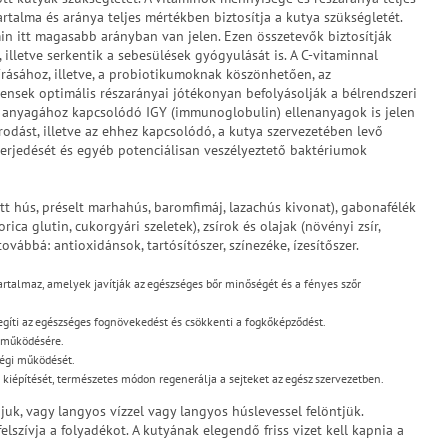
rtalma és aránya teljes mértékben biztosítja a kutya szükségletét.
in itt magasabb arányban van jelen. Ezen összetevők biztosítják
 illetve serkentik a sebesülések gyógyulását is. A C-vitaminnal
írásához, illetve, a probiotikumoknak köszönhetően, az
nsek optimális részarányai jótékonyan befolyásolják a bélrendszeri
ás anyagához kapcsolódó IGY (immunoglobulin) ellenanyagok is jelen
dást, illetve az ehhez kapcsolódó, a kutya szervezetében levő
lterjedését és egyéb potenciálisan veszélyeztető baktériumok
tt hús, préselt marhahús, baromfimáj, lazachús kivonat), gabonafélék
ica glutin, cukorgyári szeletek), zsírok és olajak (növényi zsír,
továbbá: antioxidánsok, tartósítószer, színezéke, ízesítőszer.
rtalmaz, amelyek javítják az egészséges bőr minőségét és a fényes szőr
íti az egészséges fognövekedést és csökkenti a fogkőképződést.
 működésére.
égi működését.
iépítését, természetes módon regenerálja a sejteket az egész szervezetben.
juk, vagy langyos vízzel vagy langyos húslevessel felöntjük.
elszívja a folyadékot. A kutyának elegendő friss vizet kell kapnia a