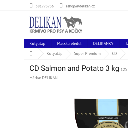
Ugrás
581773736
eshop@delikan.cz
a
fő
tartalomhoz
Kutyatáp
Macska eledel
DELIKANKY
T
Kezdőlap
Kutyatáp
Super Premium
CD
CD Salmon and Potato 3 kg
12S
Márka:
DELIKAN