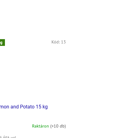
Kód:
13
ág
mon and Potato 15 kg
Raktáron
(>10 db)
č ÁFA-val