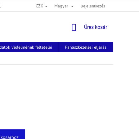
CZK
Magyar
LTÉTELEI
Bejelentkezés
KOSÁR
Üres kosár
datok védelmének feltételei
Panaszkezelési eljárás
Névjegyek
 kosárhoz