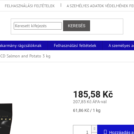
FELHASZNÁLÁSI FELTÉTELEK
A SZEMÉLYES ADATOK VÉDELMÉNEK FE
KERESÉS
akarmány rágcsálóknak
Felhasználási feltételek
A személyes a
CD Salmon and Potato 3 kg
185,58 Kč
207,85 Kč ÁFA-val
Egységár:
61,86 Kč / 1 kg
Hozzáadás a