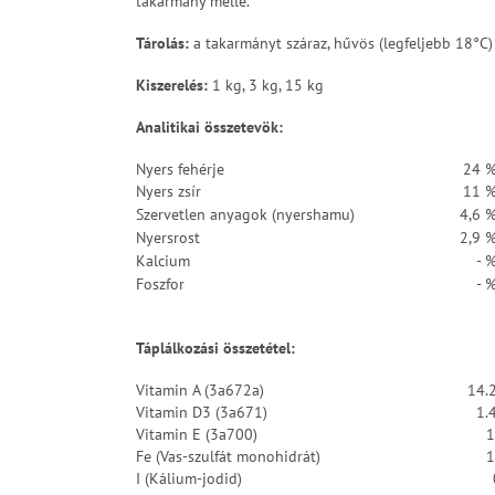
takarmány mellé.
Tárolás:
a takarmányt száraz, hűvös (legfeljebb 18°C) 
Kiszerelés:
1 kg, 3 kg, 15 kg
Analitikai összetevök
:
Nyers fehérje
24 
Nyers zsír
11 
Szervetlen anyagok (nyershamu)
4,6 
Nyersrost
2,9 
Kalcium
- 
Foszfor
- 
Táplálkozási összetétel:
Vitamin A (3a672a)
14.
Vitamin D3 (3a671)
1.
Vitamin E (3a700)
1
Fe (Vas-szulfát monohidrát)
1
I (Kálium-jodid)