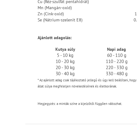
Cu (Réz-szulfát pentahidrát)
Mn (Mangán-oxid)
Zn (Cink-oxid)
1
Se (Nátrium-szelenit E8)
0
Ajánlott adagolás:
Kutya súly
Napi adag
5 - 10 kg
60 - 110 g
10 - 20 kg
110 - 220 g
20 - 30 kg
220 - 330 g
30 - 40 kg
330 - 480 g
*
Az ajánlott adag csak tájékoztató jellegű
és úgy kell beállítani, hogy
állat súlya megfeleljen növekedésének és életkorának.
Megjegyzés: a minták színe a kijelzőtől függően változhat.
L
á