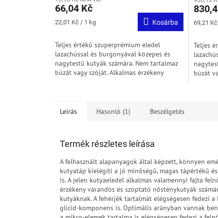
66,04 Kč
830,4
Egységár:
Egységár
22,01 Kč / 1 kg
Kosárba
69,21 Kč 
Teljes értékű szuperprémium eledel
Teljes 
lazachússal és burgonyával közepes és
lazachú
nagytestű kutyák számára. Nem tartalmaz
nagytes
búzát vagy szóját. Alkalmas érzékeny
búzát va
emésztésű és túlsúlyos kutyák számára.
emészté
Leírás
Hasonló (1)
Beszélgetés
Termék részletes leírása
A felhasznált alapanyagok által képzett, könnyen emé
kutyatáp kielégíti a jó minőségű, magas tápértékű és
is. A jelen kutyaeledel alkalmas valamennyi fajta fel
érzékeny várandós és szoptató nősténykutyák számára 
kutyáknak. A fehérjék tartalmát elégségesen fedezi 
glicid-komponens is. Optimális arányban vannak benne
a mikro-elemek tartalma is elégségesen fedezi a feln