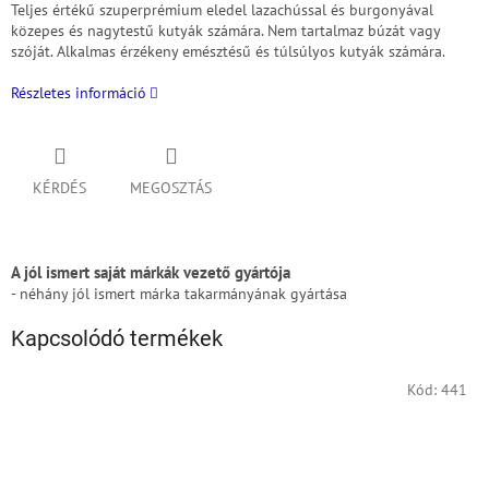
Teljes értékű szuperprémium eledel lazachússal és burgonyával
közepes és nagytestű kutyák számára. Nem tartalmaz búzát vagy
szóját. Alkalmas érzékeny emésztésű és túlsúlyos kutyák számára.
Részletes információ
KÉRDÉS
MEGOSZTÁS
A jól ismert saját márkák vezető gyártója
- néhány jól ismert márka takarmányának gyártása
Kapcsolódó termékek
Kód:
441