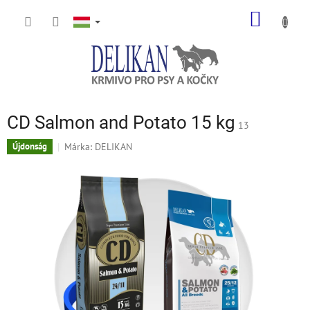
Ugrás
KOSÁR
a
fő
tartalomhoz
CD Salmon and Potato 15 kg
13
Márka:
DELIKAN
Újdonság