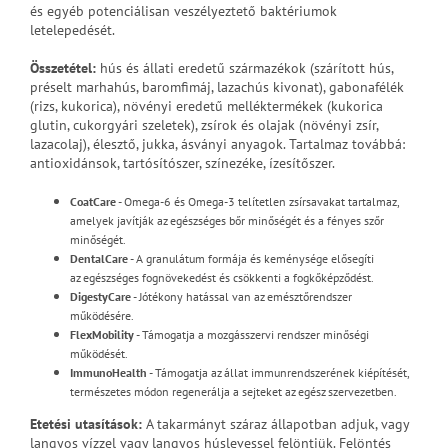
és egyéb potenciálisan veszélyeztető baktériumok
letelepedését.
Összetétel:
hús és állati eredetű származékok (szárított hús,
préselt marhahús, baromfimáj, lazachús kivonat), gabonafélék
(rizs, kukorica), növényi eredetű melléktermékek (kukorica
glutin, cukorgyári szeletek), zsírok és olajak (növényi zsír,
lazacolaj), élesztő, jukka, ásványi anyagok. Tartalmaz továbbá:
antioxidánsok, tartósítószer, színezéke, ízesítőszer.
CoatCare
- Omega-6 és Omega-3 telítetlen zsírsavakat tartalmaz,
amelyek javítják az egészséges bőr minőségét és a fényes szőr
minőségét.
DentalCare
- A granulátum formája és keménysége elősegíti
az egészséges fognövekedést és csökkenti a fogkőképződést.
DigestyCare
- Jótékony hatással van az emésztőrendszer
működésére.
FlexMobility
- Támogatja a mozgásszervi rendszer minőségi
működését.
ImmunoHealth
- Támogatja az állat immunrendszerének kiépítését,
természetes módon regenerálja a sejteket az egész szervezetben.
Etetési utasítások
:
A takarmányt száraz állapotban adjuk, vagy
langyos vízzel vagy langyos húslevessel felöntjük. Felöntés