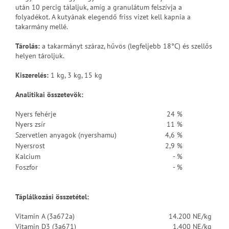
után 10 percig tálaljuk, amíg a granulátum felszívja a
folyadékot. A kutyának elegendő friss vizet kell kapnia a
takarmány mellé.
Tárolás:
a takarmányt száraz, hűvös (legfeljebb 18°C) és szellős
helyen tároljuk.
Kiszerelés:
1 kg, 3 kg, 15 kg
Analitikai összetevök
:
Nyers fehérje
24 %
Nyers zsír
11 %
Szervetlen anyagok (nyershamu)
4,6 %
Nyersrost
2,9 %
Kalcium
- %
Foszfor
- %
Táplálkozási összetétel:
Vitamin A (3a672a)
14.200 NE/kg
Vitamin D3 (3a671)
1.400 NE/kg