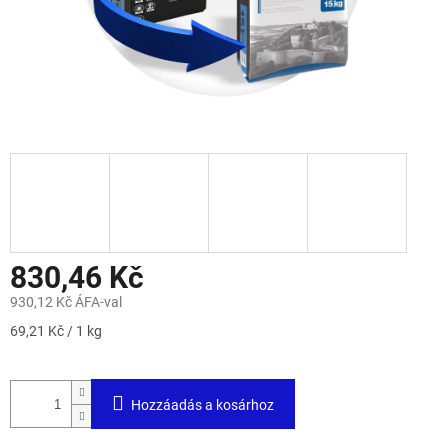
830,46 Kč
930,12 Kč ÁFA-val
Egységár:
69,21 Kč / 1 kg
Hozzáadás a kosárhoz