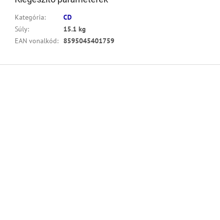
Kategória
:
CD
Súly
:
15.1 kg
EAN vonalkód
:
8595045401759
L
á
b
l
é
c