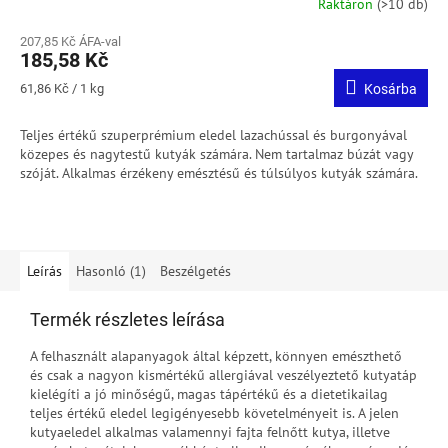
Raktáron
(>10 db)
207,85 Kč ÁFA-val
185,58 Kč
Egységár:
61,86 Kč / 1 kg
Kosárba
Teljes értékű szuperprémium eledel lazachússal és burgonyával
közepes és nagytestű kutyák számára. Nem tartalmaz búzát vagy
szóját. Alkalmas érzékeny emésztésű és túlsúlyos kutyák számára.
Leírás
Hasonló (1)
Beszélgetés
Termék részletes leírása
A felhasznált alapanyagok által képzett, könnyen emészthető
és csak a nagyon kismértékű allergiával veszélyeztető kutyatáp
kielégíti a jó minőségű, magas tápértékű és a dietetikailag
teljes értékű eledel legigényesebb követelményeit is. A jelen
kutyaeledel alkalmas valamennyi fajta felnőtt kutya, illetve