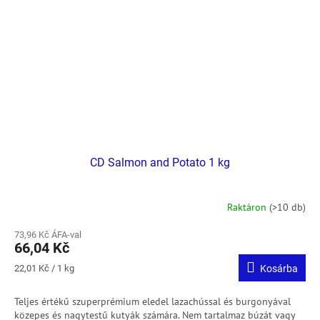
CD Salmon and Potato 1 kg
Raktáron
(>10 db)
73,96 Kč ÁFA-val
66,04 Kč
Egységár:
22,01 Kč / 1 kg
Kosárba
Teljes értékű szuperprémium eledel lazachússal és burgonyával
közepes és nagytestű kutyák számára. Nem tartalmaz búzát vagy