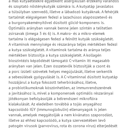
a más kutyaételekre egyébként allergikusan érzékeny várandós
és szoptató nősténykutyák számára is. A kutyatáp javaslatos
a túlsúlyban szenvedő, illetve a lábadozó kutyáknak. A fehérjék
tartalmát elégségesen fedezi a lazachúsos alapösszetevő és
a burgonyakeményítővel dúsított glicid-komponens is.
Optimális arányban vannak benne jelen szintén a telítetlen
zsírsavak (ómega 3 és 6) is. A makro- és a mikro-elemek
tartalma is elégségesen fedezi a felnőtt kutyák szükségletét.
A vitaminok mennyisége és részaránya teljes mértékben fedezi
a kutya szükségletét. A vitaminok tartalma és aránya teljes
mértékben biztosítja a kutya szükségletét. A kollagén
bioszintézis képződését támogató C-vitamin itt magasabb
arányban van jelen. Ezen összetevők biztosítják a csont és
a porc ízületi szövetek helyes megújulását, illetve serkentik
a sebesülések gyógyulását is. A C-vitaminnal dúsított kutyatáp
hozzájárul a kutya fokozott teherbírásához, illetve,
a probiotikumoknak köszönhetően, az immunrendszerének
a javításához is, mivel a komponensek optimális részarányai
jótékonyan befolyásolják a bélrendszeri mikroflóra
kialakulását. Az eledelben továbbá a tojás anyagához
kapcsolódó IGY (immunoglobulin) ellenanyagok is jelen
vannak, amelyek meggátolják a nem kívánatos szaporodást,
illetve az ehhez kapcsolódó, a kutya szervezetében levő
patogén vírusok (parvovirus, rota és corona virus) elterjedését