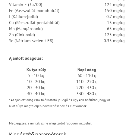
Vitamin E (3a700)
124 mg/kg
Fe (Vas-szulfát monohidrát)
150 mg/kg
I (Kálium-jodid)
0.7 mg/kg
Cu (Réz-szulfát pentahidrát)
13 mg/kg
Mn (Mangán-oxid)
65 mg/kg
Zn (Cink-oxid)
125 mg/kg
Se (Nátrium-szelenit E8)
0.35 mg/kg
Ajánlott adagolás:
Kutya súly
Napi adag
5 - 10 kg
60 - 110 g
10 - 20 kg
110 - 220 g
20 - 30 kg
220 - 330 g
30 - 40 kg
330 - 480 g
*
Az ajánlott adag csak tájékoztató jellegű
és úgy kell beállítani, hogy az
állat súlya megfeleljen növekedésének és életkorának.
Megjegyzés: a minták színe a kijelzőtől függően változhat.
Kiegészítő paraméterek