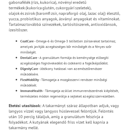
gabonafélék (rizs, kukorica), növényi eredetű
termékek (kukorica glutén, cukorgyári szeletek),
olajok és zsírok (baromfi zsír, napraforgó olaj, lazac olaj) élesztő,
yucca, probiotikus anyagok, ásványi anyagokat és vitaminokat.
Tartalmaz továbbá színezékek, tartósítószerek, antioxidánsok,
ízesítőszer.
CoatCare
- Omega-6 és Omega-3 telítetlen zsírsavakat tartalmaz,
amelyek javítják az egészséges bőr minőségét és a fényes szőr
minőségét.
DentalCare
- A granulátum formája és keménysége elősegíti
az egészséges fognövekedést és csökkenti a fogkőképződést.
DigestyCare
- Jótékony hatással van az emésztőrendszer
működésére.
FlexMobility
- Támogatja a mozgásszervi rendszer minőségi
működését.
ImmunoHealth
- Támogatja az állat immunrendszerének kiépítését,
természetes módon regenerálja a sejteket az egész szervezetben.
Etetési utasítások
:
A takarmányt száraz állapotban adjuk, vagy
langyos vízzel vagy langyos húslevessel felöntjük. Felöntés
után 10 percig tálaljuk, amíg a granulátum felszívja a
folyadékot. A kutyának elegendő friss vizet kell kapnia a
takarmány mellé.