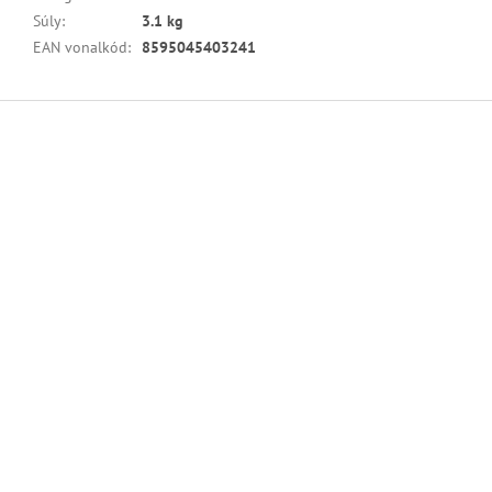
Súly
:
3.1 kg
EAN vonalkód
:
8595045403241
L
á
b
l
é
c