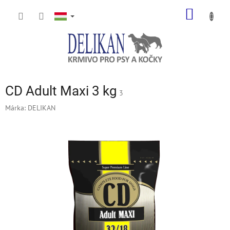
Ugrás
KOSÁR
a
fő
tartalomhoz
CD Adult Maxi 3 kg
3
Márka:
DELIKAN