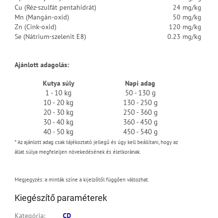
Cu (Réz-szulfát pentahidrát)
24 mg/kg
Mn (Mangán-oxid)
50 mg/kg
Zn (Cink-oxid)
120 mg/kg
Se (Nátrium-szelenit E8)
0.23 mg/kg
Ajánlott adagolás:
Kutya súly
Napi adag
1 - 10 kg
50 - 130 g
10 - 20 kg
130 - 250 g
20 - 30 kg
250 - 360 g
30 - 40 kg
360 - 450 g
40 - 50 kg
450 - 540 g
*
Az ajánlott adag csak tájékoztató jellegű
és úgy kell beállítani, hogy az
állat súlya megfeleljen növekedésének és életkorának.
Megjegyzés: a minták színe a kijelzőtől függően változhat.
Kiegészítő paraméterek
Kategória
:
CD