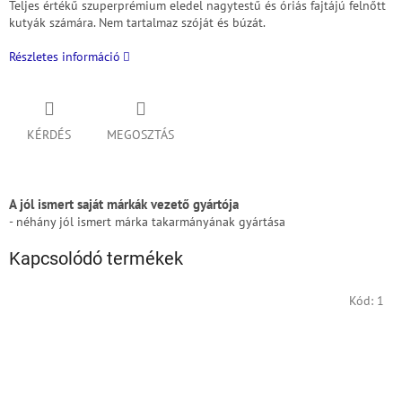
Teljes értékű szuperprémium eledel nagytestű és óriás fajtájú felnőtt
kutyák számára.
Nem tartalmaz szóját és búzát.
Részletes információ
KÉRDÉS
MEGOSZTÁS
A jól ismert saját márkák vezető gyártója
- néhány jól ismert márka takarmányának gyártása
Kapcsolódó termékek
Kód:
1