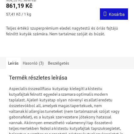
964,53 Kč ÁFA-val
861,19 Kč
Egységár:
57,41 Kč / 1 kg
Kosárba
Teljes értékű szuperprémium eledel nagytestű és óriás fajtájú
felnőtt kutyák számára.
Nem tartalmaz szóját és búzát.
Leírás
Hasonló (3)
Beszélgetés
Termék részletes leírása
A specialis ósszeallftasu kutyatap kielegiti a kistestu
kutyafajtak felnott egyedei a szamara optimalis modern
taplalast. A jeleń kutyatap olyan nóvenyi es allati eredetu
ósszetevókbol all, amelyek magas tapertekuek, nem
valtanak ki allergias tuneteket (nem tartalmaznak szójat vagy
gabonafelet), es a kutyak szervezetere jótekony hatassal
vannak. A kónnyen emeszthetó valamennyi tap 6sszetevó
teljes mertekben fedezi a kistestu kutyafajtak tapszuksegletet,