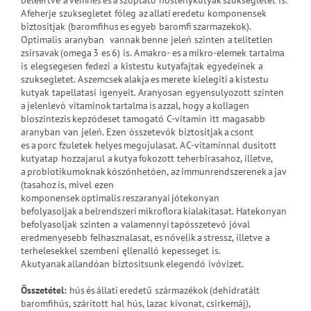
beleertve a vemhes es a szoptató nóstenykutyak szuksegletet is.
A feherje szuksegletet fóleg az allati eredetu komponensek
biztositjak (baromfihus es egyeb baromfi szarmazekok).
Optimalis aranyban vannak benne jeleń szinten a telitetlen
zsirsavak (omega 3 es 6) is. A makro- es a mikro-elemek tartalma
is elegsegesen fedezi a kistestu kutyafajtak egyedeinek a
szuksegletet. A szemcsek alakja es merete kielegiti a kistestu
kutyak tapellatasi igenyeit. Aranyosan egyensulyozott szinten
a jelenlevó vitaminok tartalma is azzal, hogy a kollagen
bioszintezis kepzódeset tamogató C-vitamin itt magasabb
aranyban van jeleń. Ezen ósszetevók biztositjak a csont
es a porc fzuletek helyes megujulasat. A C-vitaminnal dusitott
kutyatap hozzajarul a kutya fokozott teherbirasahoz, illetve,
a probiotikumoknak kószónhetóen, az immunrendszerenek a jav
(tasahoz is, mivel ezen
komponensek optimalis reszaranyai jótekonyan
befolyasoljak a belrendszeri mikroflora kialakitasat. Hatekonyan
befolyasoljak szinten a valamennyi tapósszetevó jóval
eredmenyesebb felhasznalasat, es nóvelik a stressz, illetve a
terhelesekkel szembeni ęllenalló kepesseget is.
A kutyanak allandóan biztositsunk elegendó ivóvizet.
Összetétel:
hús és állati eredetű származékok (dehidratált
baromfihús, szárított hal hús, lazac kivonat, csirkemáj),