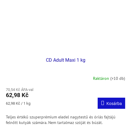
CD Adult Maxi 1 kg
Raktáron
(>10 db)
70,54 Kč ÁFA-val
62,98 Kč
Egységár:
62,98 Kč / 1 kg
Kosárba
Teljes értékű szuperprémium eledel nagytestű és óriás fajtájú
felnőtt kutyák számára.
Nem tartalmaz szóját és búzát.