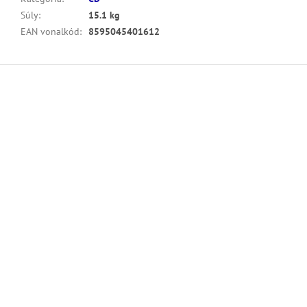
Súly
:
15.1 kg
EAN vonalkód
:
8595045401612
L
á
b
l
é
c