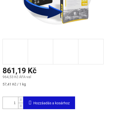
861,19 Kč
964,53 Kč ÁFA-val
Egységár:
57,41 Kč / 1 kg
Hozzáadás a kosárhoz