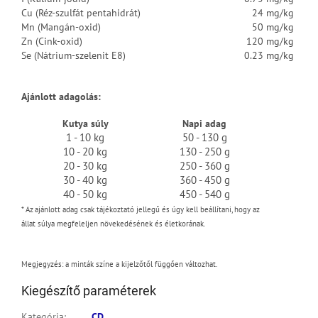
Cu (Réz-szulfát pentahidrát)
24 mg/kg
Mn (Mangán-oxid)
50 mg/kg
Zn (Cink-oxid)
120 mg/kg
Se (Nátrium-szelenit E8)
0.23 mg/kg
Ajánlott adagolás:
Kutya súly
Napi adag
1 - 10 kg
50 - 130 g
10 - 20 kg
130 - 250 g
20 - 30 kg
250 - 360 g
30 - 40 kg
360 - 450 g
40 - 50 kg
450 - 540 g
*
Az ajánlott adag csak tájékoztató jellegű
és úgy kell beállítani, hogy az
állat súlya megfeleljen növekedésének és életkorának.
Megjegyzés: a minták színe a kijelzőtől függően változhat.
Kiegészítő paraméterek
Kategória
:
CD