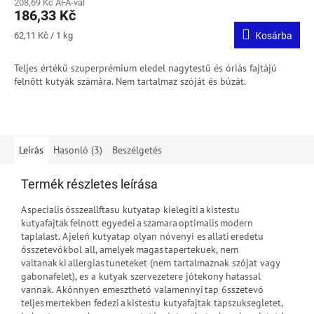
208,69 Kč ÁFA-val
186,33 Kč
Egységár:
62,11 Kč / 1 kg
Kosárba
Teljes értékű szuperprémium eledel nagytestű és óriás fajtájú
felnőtt kutyák számára.
Nem tartalmaz szóját és búzát.
Leírás
Hasonló (3)
Beszélgetés
Termék részletes leírása
A specialis ósszeallftasu kutyatap kielegiti a kistestu
kutyafajtak felnott egyedei a szamara optimalis modern
taplalast. A jeleń kutyatap olyan nóvenyi es allati eredetu
ósszetevókbol all, amelyek magas tapertekuek, nem
valtanak ki allergias tuneteket (nem tartalmaznak szójat vagy
gabonafelet), es a kutyak szervezetere jótekony hatassal
vannak. A kónnyen emeszthetó valamennyi tap 6sszetevó
teljes mertekben fedezi a kistestu kutyafajtak tapszuksegletet,