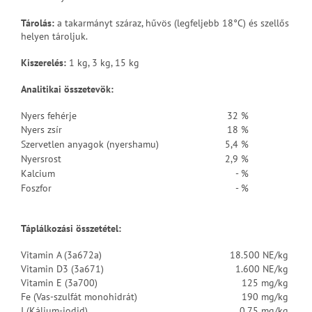
Tárolás:
a takarmányt száraz, hűvös (legfeljebb 18°C) és szellős
helyen tároljuk.
Kiszerelés:
1 kg, 3 kg, 15 kg
Analitikai összetevök
:
Nyers fehérje
32 %
Nyers zsír
18 %
Szervetlen anyagok (nyershamu)
5,4 %
Nyersrost
2,9 %
Kalcium
- %
Foszfor
- %
Táplálkozási összetétel:
Vitamin A (3a672a)
18.500 NE/kg
Vitamin D3 (3a671)
1.600 NE/kg
Vitamin E (3a700)
125 mg/kg
Fe (Vas-szulfát monohidrát)
190 mg/kg
I (Kálium-jodid)
0.75 mg/kg