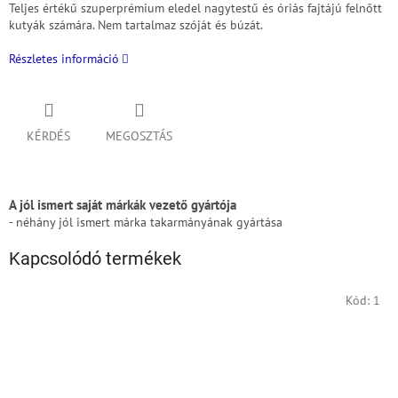
Teljes értékű szuperprémium eledel nagytestű és óriás fajtájú felnőtt
kutyák számára.
Nem tartalmaz szóját és búzát.
Részletes információ
KÉRDÉS
MEGOSZTÁS
A jól ismert saját márkák vezető gyártója
- néhány jól ismert márka takarmányának gyártása
Kapcsolódó termékek
Kód:
1