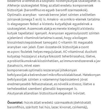
beleertve a vemhes es a szoptató nóstenykutyak szuksegletet is.
A feherje szuksegletet fóleg az allati eredetu komponensek
biztositjak (baromfihus es egyeb baromfi szarmazekok).
Optimalis aranyban vannak benne jeleń szinten a telitetlen
zsirsavak (omega 3 es 6) is. A makro- es a mikro-elemek tartalma
is elegsegesen fedezi a kistestu kutyafajtak egyedeinek a
szuksegletet. A szemcsek alakja es merete kielegiti a kistestu
kutyak tapellatasi igenyeit. Aranyosan egyensulyozott szinten
a jelenlevó vitaminok tartalma is azzal, hogy a kollagen
bioszintezis kepzódeset tamogató C-vitamin itt magasabb
aranyban van jeleń. Ezen ósszetevók biztositjak a csont
es a porc fzuletek helyes megujulasat. A C-vitaminnal dusitott
kutyatap hozzajarul a kutya fokozott teherbirasahoz, illetve,
a probiotikumoknak kószónhetóen, az immunrendszerenek a jav
(tasahoz is, mivel ezen
komponensek optimalis reszaranyai jótekonyan
befolyasoljak a belrendszeri mikroflora kialakitasat. Hatekonyan
befolyasoljak szinten a valamennyi tapósszetevó jóval
eredmenyesebb felhasznalasat, es nóvelik a stressz, illetve a
terhelesekkel szembeni ęllenalló kepesseget is.
A kutyanak allandóan biztositsunk elegendó ivóvizet.
Összetétel:
hús és állati eredetű származékok (dehidratált
baromfihús, szárított hal hús, lazac kivonat, csirkemáj),