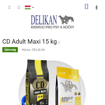
Ugrás
KOSÁR
a
fő
tartalomhoz
CD Adult Maxi 15 kg
2
Márka:
DELIKAN
Újdonság