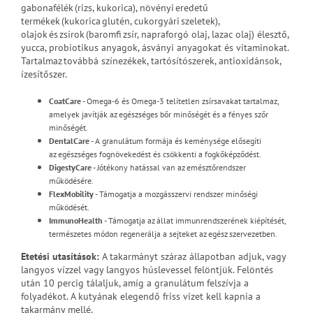
gabonafélék (rizs, kukorica), növényi eredetű
termékek (kukorica glutén, cukorgyári szeletek),
olajok és zsírok (baromfi zsír, napraforgó olaj, lazac olaj) élesztő,
yucca, probiotikus anyagok, ásványi anyagokat és vitaminokat.
Tartalmaz továbbá színezékek, tartósítószerek, antioxidánsok,
ízesítőszer.
CoatCare
- Omega-6 és Omega-3 telítetlen zsírsavakat tartalmaz,
amelyek javítják az egészséges bőr minőségét és a fényes szőr
minőségét.
DentalCare
- A granulátum formája és keménysége elősegíti
az egészséges fognövekedést és csökkenti a fogkőképződést.
DigestyCare
- Jótékony hatással van az emésztőrendszer
működésére.
FlexMobility
- Támogatja a mozgásszervi rendszer minőségi
működését.
ImmunoHealth
- Támogatja az állat immunrendszerének kiépítését,
természetes módon regenerálja a sejteket az egész szervezetben.
Etetési utasítások
:
A takarmányt száraz állapotban adjuk, vagy
langyos vízzel vagy langyos húslevessel felöntjük. Felöntés
után 10 percig tálaljuk, amíg a granulátum felszívja a
folyadékot. A kutyának elegendő friss vizet kell kapnia a
takarmány mellé.