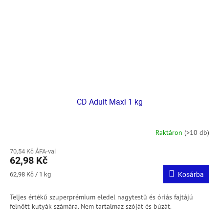
CD Adult Maxi 1 kg
Raktáron
(>10 db)
70,54 Kč ÁFA-val
62,98 Kč
Egységár:
62,98 Kč / 1 kg
Kosárba
Teljes értékű szuperprémium eledel nagytestű és óriás fajtájú
felnőtt kutyák számára.
Nem tartalmaz szóját és búzát.