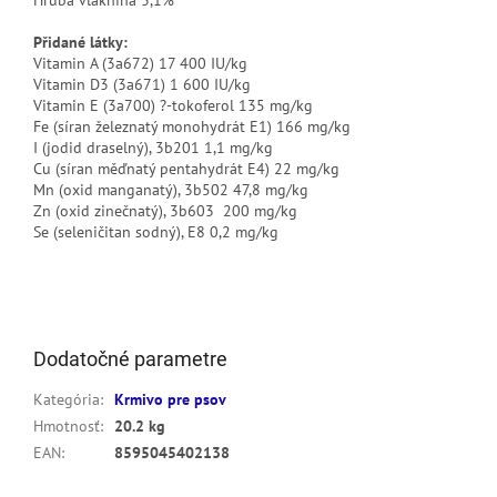
Hrubá vláknina 3,1%
Přidané látky:
Vitamin A (3a672) 17 400 IU/kg
Vitamin D3 (3a671) 1 600 IU/kg
Vitamin E (3a700) ?-tokoferol 135 mg/kg
Fe (síran železnatý monohydrát E1) 166 mg/kg
I (jodid draselný), 3b201 1,1 mg/kg
Cu (síran měďnatý pentahydrát E4) 22 mg/kg
Mn (oxid manganatý), 3b502 47,8 mg/kg
Zn (oxid zinečnatý), 3b603 200 mg/kg
Se (seleničitan sodný), E8 0,2 mg/kg
Dodatočné parametre
Kategória
:
Krmivo pre psov
Hmotnosť
:
20.2 kg
EAN
:
8595045402138