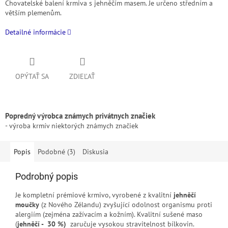
Chovatelské balení krmiva s jehněčím masem. Je určeno středním a
větším plemenům.
Detailné informácie
OPÝTAŤ SA
ZDIEĽAŤ
Popredný výrobca známych privátnych značiek
- výroba krmív niektorých známych značiek
Popis
Podobné (3)
Diskusia
Podrobný popis
Je kompletní prémiové krmivo, vyrobené z kvalitní
jehněčí
moučky
(z Nového Zélandu) zvyšující odolnost organismu proti
alergiím (zejména zažívacím a kožním). Kvalitní sušené maso
(
jehněčí - 30 %)
zaručuje vysokou stravitelnost bílkovin.