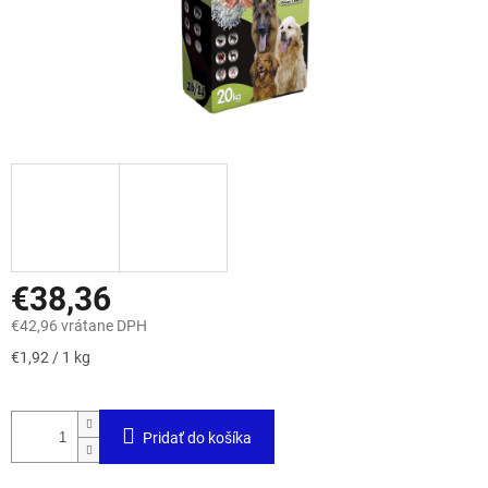
€38,36
€42,96 vrátane DPH
Jednotková
€1,92 / 1 kg
cena:
Pridať do košíka