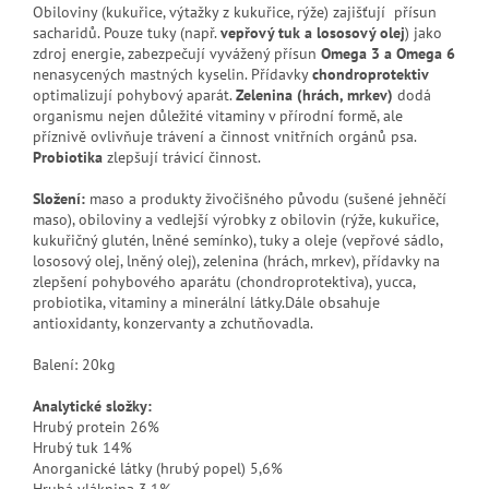
Obiloviny (kukuřice, výtažky z kukuřice, rýže) zajišťují přísun
sacharidů. Pouze tuky (např.
vepřový tuk a lososový olej
) jako
zdroj energie, zabezpečují vyvážený přísun
Omega 3 a Omega 6
nenasycených mastných kyselin. Přídavky
chondroprotektiv
optimalizují pohybový aparát.
Zelenina (hrách, mrkev)
dodá
organismu nejen důležité vitaminy v přírodní formě, ale
příznivě ovlivňuje trávení a činnost vnitřních orgánů psa.
Probiotika
zlepšují trávicí činnost.
Složení:
maso a produkty živočišného původu (sušené jehněčí
maso), obiloviny a vedlejší výrobky z obilovin (rýže, kukuřice,
kukuřičný glutén, lněné semínko), tuky a oleje (vepřové sádlo,
lososový olej, lněný olej), zelenina (hrách, mrkev), přídavky na
zlepšení pohybového aparátu (chondroprotektiva), yucca,
probiotika, vitaminy a minerální látky.Dále obsahuje
antioxidanty, konzervanty a zchutňovadla.
Balení: 20kg
Analytické složky:
Hrubý protein 26%
Hrubý tuk 14%
Anorganické látky (hrubý popel) 5,6%