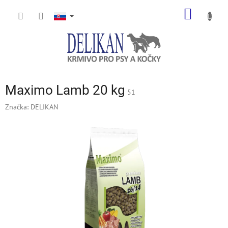
Prejsť
NÁKU
na
obsah
KOŠÍK
Maximo Lamb 20 kg
51
Značka:
DELIKAN