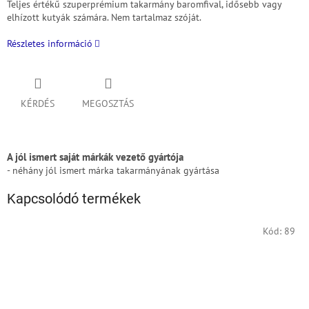
Teljes értékű szuperprémium takarmány baromfival, idősebb vagy
elhízott kutyák számára.
Nem tartalmaz szóját.
Részletes információ
KÉRDÉS
MEGOSZTÁS
A jól ismert saját márkák vezető gyártója
- néhány jól ismert márka takarmányának gyártása
Kapcsolódó termékek
Kód:
89