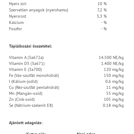
Nyers zsír
10 %
Szervetlen anyagok (nyershamu)
7,2 %
Nyersrost
3,3 %
Kalcium
- %
Foszfor
- %
Táplálkozási összetétel:
Vitamin A (3a672a)
14.500 NE/kg
Vitamin D3 (3a671)
1.400 NE/kg
Vitamin E (3a700)
120 mg/kg
Fe (Vas-szulfát monohidrát)
150 mg/kg
I (Kálium-jodid)
0.6 mg/kg
Cu (Réz-szulfát pentahidrát)
11 mg/kg
Mn (Mangán-oxid)
55 mg/kg
Zn (Cink-oxid)
105 mg/kg
Se (Nátrium-szelenit E8)
0.18 mg/kg
Ajánlott adagolás: