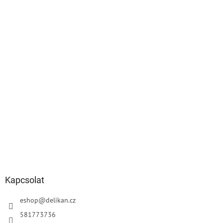
é
c
Kapcsolat
eshop
@
delikan.cz
581773736