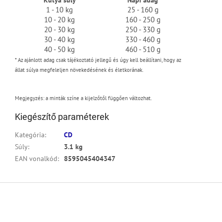
Kutya súly
Napi adag
1 - 10 kg
25 - 160 g
10 - 20 kg
160 - 250 g
20 - 30 kg
250 - 330 g
30 - 40 kg
330 - 460 g
40 - 50 kg
460 - 510 g
*
Az ajánlott adag csak tájékoztató jellegű
és úgy kell beállítani, hogy az
állat súlya megfeleljen növekedésének és életkorának.
Megjegyzés: a minták színe a kijelzőtől függően változhat.
Kiegészítő paraméterek
Kategória
:
CD
Súly
:
3.1 kg
EAN vonalkód
:
8595045404347
L
á
b
l