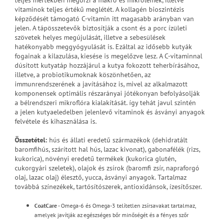
teljes mértékben megőrzi a makro és mikrolemek, illetve
vitaminok teljes értékű meglétét. A kollagén bioszintézis
képződését támogató C-vitamin itt magasabb arányban van
jelen. A tápösszetevők biztosítják a csont és a porc ízületi
szövetek helyes megújulását, illetve a sebesülések
hatékonyabb meggyógyulását is. Ezáltal az idősebb kutyák
fogainak a kilazulása, kiesése is megelőzve lesz. A C-vitaminnal
dúsított kutyatáp hozzájárul a kutya fokozott teherbírásához,
illetve, a probiotikumoknak köszönhetően, az
immunrendszerének a javításához is, mivel az alkalmazott
komponensek optimális részarányai jótékonyan befolyásolják
a bélrendszeri mikroflóra kialakítását. így tehát javul szintén
a jelen kutyaeledelben jelenlevő vitaminok és ásványi anyagok
felvétele és kihasználása is.
Összetétel:
hús és állati eredetű származékok (dehidratált
baromfihús, szárított hal hús, lazac kivonat), gabonafélék (rizs,
kukorica), növényi eredetű termékek (kukorica glutén,
cukorgyári szeletek), olajok és zsírok (baromfi zsír, napraforgó
olaj, lazac olaj) élesztő, yucca, ásványi anyagok. Tartalmaz
továbbá színezékek, tartósítószerek, antioxidánsok, ízesítőszer.
CoatCare
- Omega-6 és Omega-3 telítetlen zsírsavakat tartalmaz,
amelyek javítják az egészséges bőr minőségét és a fényes szőr