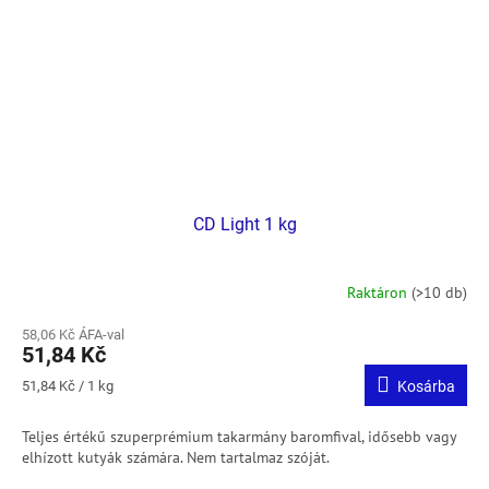
CD Light 1 kg
Raktáron
(>10 db)
58,06 Kč ÁFA-val
51,84 Kč
Egységár:
51,84 Kč / 1 kg
Kosárba
Teljes értékű szuperprémium takarmány baromfival, idősebb vagy
elhízott kutyák számára.
Nem tartalmaz szóját.