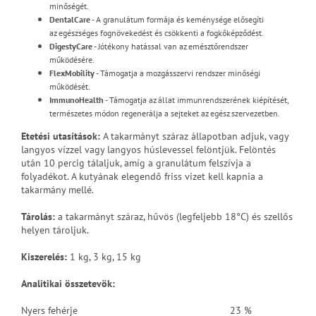
minőségét.
DentalCare
- A granulátum formája és keménysége elősegíti
az egészséges fognövekedést és csökkenti a fogkőképződést.
DigestyCare
- Jótékony hatással van az emésztőrendszer
működésére.
FlexMobility
- Támogatja a mozgásszervi rendszer minőségi
működését.
ImmunoHealth
- Támogatja az állat immunrendszerének kiépítését,
természetes módon regenerálja a sejteket az egész szervezetben.
Etetési utasítások
:
A takarmányt száraz állapotban adjuk, vagy
langyos vízzel vagy langyos húslevessel felöntjük. Felöntés
után 10 percig tálaljuk, amíg a granulátum felszívja a
folyadékot. A kutyának elegendő friss vizet kell kapnia a
takarmány mellé.
Tárolás:
a takarmányt száraz, hűvös (legfeljebb 18°C) és szellős
helyen tároljuk.
Kiszerelés:
1 kg, 3 kg, 15 kg
Analitikai összetevök
:
Nyers fehérje
23 %