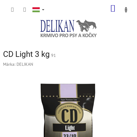
Ugrás
KOSÁR
a
fő
tartalomhoz
CD Light 3 kg
91
Márka:
DELIKAN