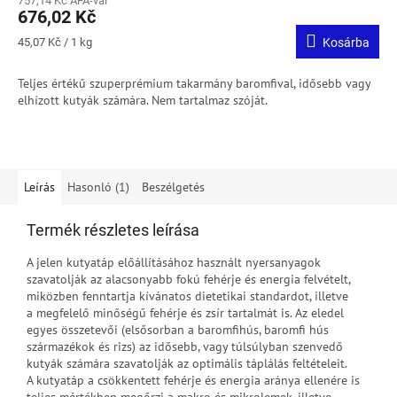
757,14 Kč ÁFA-val
676,02 Kč
Egységár:
45,07 Kč / 1 kg
Kosárba
Teljes értékű szuperprémium takarmány baromfival, idősebb vagy
elhízott kutyák számára.
Nem tartalmaz szóját.
Leírás
Hasonló (1)
Beszélgetés
Termék részletes leírása
A jelen kutyatáp előállításához használt nyersanyagok
szavatolják az alacsonyabb fokú fehérje és energia felvételt,
miközben fenntartja kívánatos dietetikai standardot, illetve
a megfelelő minőségű fehérje és zsír tartalmát is. Az eledel
egyes összetevői (elsősorban a baromfihús, baromfi hús
származékok és rizs) az idősebb, vagy túlsúlyban szenvedő
kutyák számára szavatolják az optimális táplálás feltételeit.
A kutyatáp a csökkentett fehérje és energia aránya ellenére is