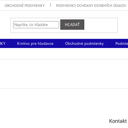
OBCHODNÉ PODMIENKY
PODMIENKY OCHRANY OSOBNÝCH ÚDAJOV
HĽADAŤ
NKY
Krmivo pre hlodavce
Obchodné podmienky
Podmie
Kontakt