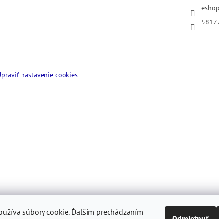
esho
5817
Upraviť nastavenie cookies
užíva súbory cookie.
Ďalším prechádzaním
Odmietnuť