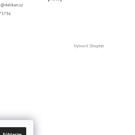
p
@
delikan.cz
73736
Vytvoril Shoptet
Súhlasím