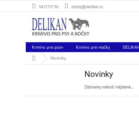
Prejsť
581773736
eshop@delikan.cz
na
obsah
Krmivo pre psov
Krmivo pre mačky
DELIKA
Domov
Novinky
Novinky
Záznamy neboli nájdené...
Z
á
p
ä
t
i