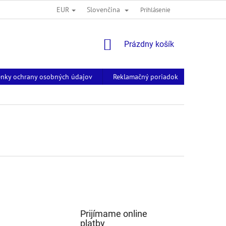
EUR
Slovenčina
Prihlásenie
NÁKUPNÝ
Prázdny košík
KOŠÍK
nky ochrany osobných údajov
Reklamačný poriadok
Kontakt
Prijímame online
platby