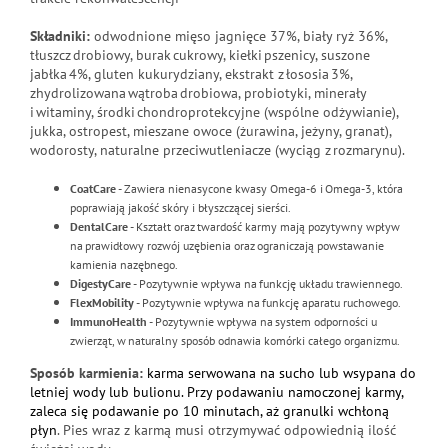
Składniki:
odwodnione mięso jagnięce 37%, biały ryż 36%,
tłuszcz drobiowy, burak cukrowy, kiełki pszenicy, suszone
jabłka 4%, gluten kukurydziany, ekstrakt z łososia 3%,
zhydrolizowana wątroba drobiowa, probiotyki, minerały
i witaminy, środki chondroprotekcyjne (wspólne odżywianie),
jukka, ostropest, mieszane owoce (żurawina, jeżyny, granat),
wodorosty, naturalne przeciwutleniacze (wyciąg z rozmarynu).
CoatCare
- Zawiera nienasycone kwasy Omega-6 i Omega-3, która
poprawiają jakość skóry i błyszczącej sierści.
DentalCare
- Kształt oraz twardość karmy mają pozytywny wpływ
na prawidłowy rozwój uzębienia oraz ograniczają powstawanie
kamienia nazębnego.
DigestyCare
- Pozytywnie wpływa na funkcję układu trawiennego.
FlexMobility
- Pozytywnie wpływa na funkcję aparatu ruchowego.
ImmunoHealth
- Pozytywnie wpływa na system odporności u
zwierząt, w naturalny sposób odnawia komórki całego organizmu.
Sposób karmienia:
karma serwowana na sucho lub wsypana do
letniej wody lub bulionu. Przy podawaniu namoczonej karmy,
zaleca się podawanie po 10 minutach, aż granulki wchłoną
płyn
. Pies wraz z karmą musi otrzymywać odpowiednią ilość