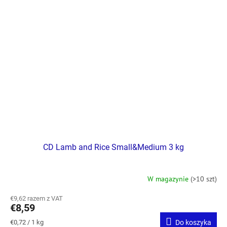
CD Lamb and Rice Small&Medium 3 kg
W magazynie
(>10 szt)
€9,62 razem z VAT
€8,59
Cena
€0,72 / 1 kg
Do koszyka