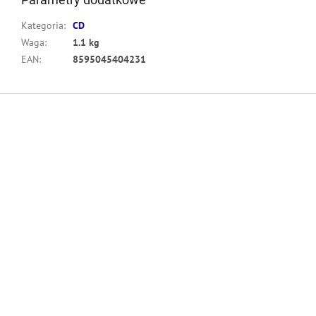
Kategoria
:
CD
Waga
:
1.1 kg
EAN
:
8595045404231
S
t
o
p
k
a