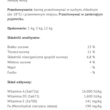
świeżej wody.
Przechowywanie:
karmę przechowywać w suchym, chłodnym
(do 18°C) i przewiewnym miejscu.
Przechowywać w zamkniętym
pojemniku.
Opakowanie:
1 kg, 3 kg, 12 kg
Składniki analityczne:
Białko surowe
23 %
Tłuszcz surowy
11 %
Składniki nieorganiczne (popiół surowy)
6,8 %
Włókno surowe
4 %
Wapń
- %
Fosfor
- %
Skład odżywczy:
Witamina A (3a672a)
16.000 IU/kg
Witamina D3 (3a671)
1.600 IU/kg
Witamina E (3a700)
141 mg/kg
Fe (Monohydrat siarczanu żelaza)
190 mg/kg