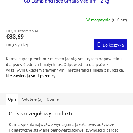
CD Lamb and Rice Small&Medium 12 kg
W magazynie
(>10 szt)
€37,73 razem z VAT
€33,69
Cena
€33,69 / 1 kg
Do koszyka
jednostkowa:
Karma super premium z mięsem jagnięcym i ryżem odpowiednia
dla psów średnich i małych ras.
Odpowiednia dla psów z
wrażliwym układem trawiennym i nietolerancją mięsa z kurczaka.
Ni
e zawierają soi i pszenicy.
Opis
Podobne (3)
Opinie
Opis szczegółowy produktu
Karma spełnia najwyższe wymagania jakościowe, odżywcze
i dietetyczne stawiane pełnowartościowej żywności o bardzo