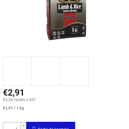
€2,91
€3,26 razem z VAT
Cena
€2,91 / 1 kg
jednostkowa: