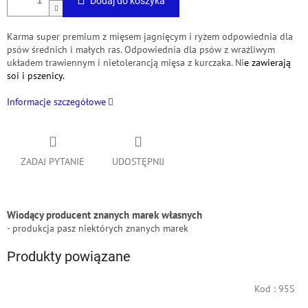
Dodaj do koszyka
Karma super premium z mięsem jagnięcym i ryżem odpowiednia dla
psów średnich i małych ras.
Odpowiednia dla psów z wrażliwym
układem trawiennym i nietolerancją mięsa z kurczaka.
Ni
e zawierają
soi i pszenicy.
Informacje szczegółowe
ZADAJ PYTANIE
UDOSTĘPNIJ
Wiodący producent znanych marek własnych
- produkcja pasz niektórych znanych marek
Produkty powiązane
Kod :
95S