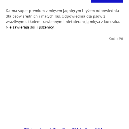
jednostkowa:
Karma super premium z mięsem jagnięcym i ryżem odpowiednia
dla psów średnich i małych ras.
Odpowiednia dla psów z
wrażliwym układem trawiennym i nietolerancją mięsa z kurczaka.
Ni
e zawierają soi i pszenicy.
Kod :
96