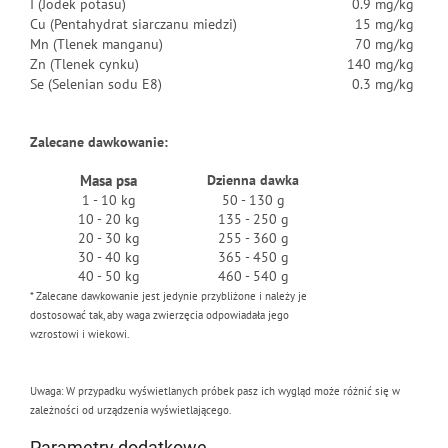
I (Jodek potasu)
0.9 mg/kg
Cu (Pentahydrat siarczanu miedzi)
15 mg/kg
Mn (Tlenek manganu)
70 mg/kg
Zn (Tlenek cynku)
140 mg/kg
Se (Selenian sodu E8)
0.3 mg/kg
Zalecane dawkowanie:
Masa psa
Dzienna dawka
1 - 10 kg
50 - 130 g
10 - 20 kg
135 - 250 g
20 - 30 kg
255 - 360 g
30 - 40 kg
365 - 450 g
40 - 50 kg
460 - 540 g
* Zalecane dawkowanie jest jedynie przybliżone i należy je
dostosować tak, aby waga zwierzęcia odpowiadała jego
wzrostowi i wiekowi.
Uwaga: W przypadku wyświetlanych próbek pasz ich wygląd może różnić się w
zależności od urządzenia wyświetlającego.
Parametry dodatkowe