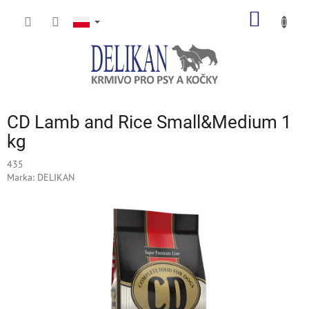
Przejść
KOSZY
do
treści
CD Lamb and Rice Small&Medium 1
kg
435
Marka:
DELIKAN