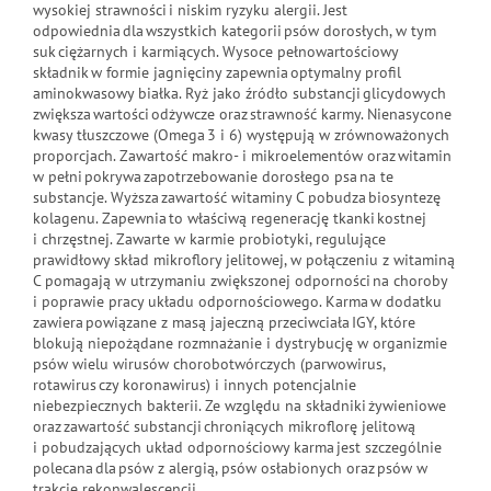
wysokiej strawności i niskim ryzyku alergii. Jest
odpowiednia dla wszystkich kategorii psów dorosłych, w tym
suk ciężarnych i karmiących. Wysoce pełnowartościowy
składnik w formie jagnięciny zapewnia optymalny profil
aminokwasowy białka. Ryż jako źródło substancji glicydowych
zwiększa wartości odżywcze oraz strawność karmy. Nienasycone
kwasy tłuszczowe (Omega 3 i 6) występują w zrównoważonych
proporcjach. Zawartość makro- i mikroelementów oraz witamin
w pełni pokrywa zapotrzebowanie dorosłego psa na te
substancje. Wyższa zawartość witaminy C pobudza biosyntezę
kolagenu. Zapewnia to właściwą regenerację tkanki kostnej
i chrzęstnej. Zawarte w karmie probiotyki, regulujące
prawidłowy skład mikroflory jelitowej, w połączeniu z witaminą
C pomagają w utrzymaniu zwiększonej odporności na choroby
i poprawie pracy układu odpornościowego. Karma w dodatku
zawiera powiązane z masą jajeczną przeciwciała IGY, które
blokują niepożądane rozmnażanie i dystrybucję w organizmie
psów wielu wirusów chorobotwórczych (parwowirus,
rotawirus czy koronawirus) i innych potencjalnie
niebezpiecznych bakterii. Ze względu na składniki żywieniowe
oraz zawartość substancji chroniących mikroflorę jelitową
i pobudzających układ odpornościowy karma jest szczególnie
polecana dla psów z alergią, psów osłabionych oraz psów w
trakcie rekonwalescencji