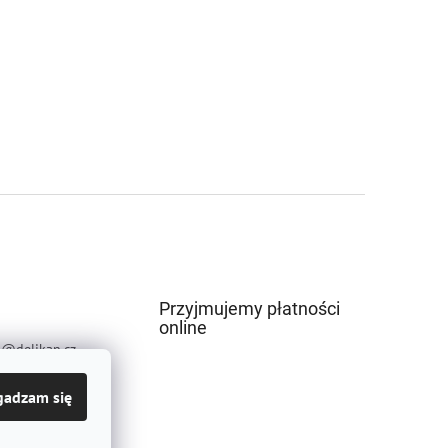
Przyjmujemy płatności
online
p
@
delikan.cz
581773736
gadzam się