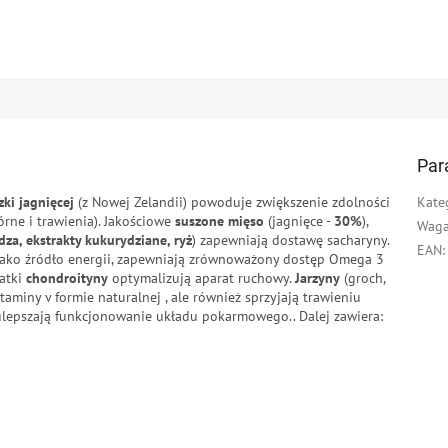
Par
ki jagnięcej
(z Nowej Zelandii) powoduje zwiększenie zdolności
Kate
rne i trawienia). Jakościowe
suszone mięso
(jagnięce -
30%
),
Wag
za, ekstrakty kukurydziane, ryż
) zapewniają dostawę sacharyny.
EAN
:
) jako źródło energii, zapewniają zrównoważony dostęp Omega 3
atki
chondroityny
optymalizują aparat ruchowy.
Jarzyny
(groch,
miny v formie naturalnej , ale również sprzyjają trawieniu
lepszają funkcjonowanie układu pokarmowego.. Dalej zawiera: