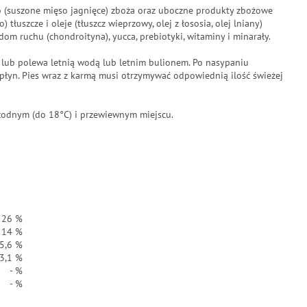
 (suszone mięso jagnięce) zboża oraz uboczne produkty zbożowe
 tłuszcze i oleje (tłuszcz wieprzowy, olej z łososia, olej lniany)
dom ruchu (chondroityna), yucca, prebiotyki, witaminy i minarały.
 lub polewa letnią wodą lub letnim bulionem. Po nasypaniu
płyn. Pies wraz z karmą musi otrzymywać odpowiednią ilość świeżej
odnym (do 18°C) i przewiewnym miejscu.
26 %
14 %
5,6 %
3,1 %
- %
- %