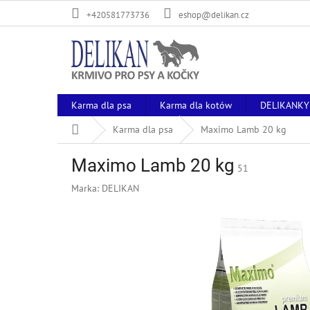
Przejść
+420581773736
eshop@delikan.cz
do
treści
Karma dla psa
Karma dla kotów
DELIKANKY
Home
Karma dla psa
Maximo Lamb 20 kg
Maximo Lamb 20 kg
51
Marka:
DELIKAN