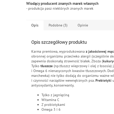
Wiodący producent znanych marek własnych
- produkcja pasz niektórych znanych marek
Opis
Podobne (3)
Opinie
Opis szczegółowy produktu
Karma premiowa, wyprodukowana
z jakościowej mącz
obronnej organizmu przeciwko alergii (sczególnie skó
zapewnia doskonałą strawność białek. Zboża (
kukuryd
Tylko
tłuszcze
(np.tłuszcz wieprzowy i olej z łososia
i Omega 6 nienasyconych kwasów tłuszczowych. Dod
marchewka) nie tylko dodają do organizmu ważne wita
i czynności narządów wewnętrznych psa.
Prebiotyki
u
antyoxydanty, konserwanty.
Tylko z jagnięciną
Witamina C
Z probiotykami
Omega 3 i 6