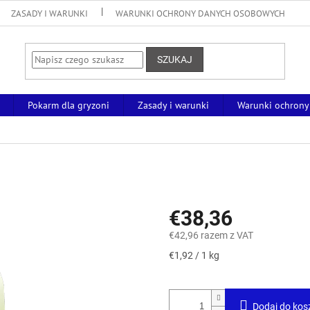
ZASADY I WARUNKI
WARUNKI OCHRONY DANYCH OSOBOWYCH
SZUKAJ
Pokarm dla gryzoni
Zasady i warunki
Warunki ochrony
€38,36
€42,96 razem z VAT
Cena
€1,92 / 1 kg
jednostkowa:
Dodaj do kos