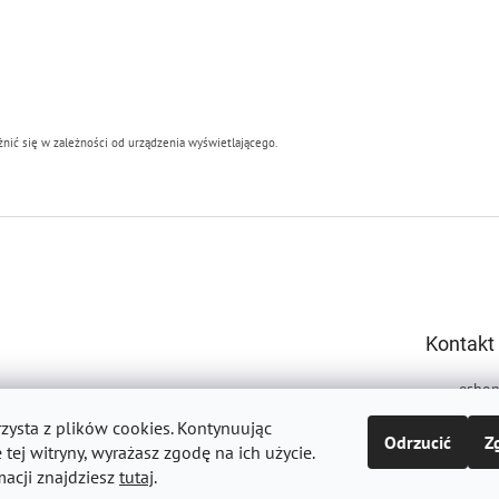
ić się w zależności od urządzenia wyświetlającego.
Kontakt
esho
+420
rzysta z plików cookies.
Kontynuując
Odrzucić
Z
 tej witryny, wyrażasz zgodę na ich użycie.
macji znajdziesz
tutaj
.