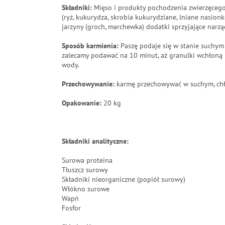
Składniki:
Mięso i produkty pochodzenia zwierzęcego
(ryż, kukurydza, skrobia kukurydziane, lniane nasionko)
jarzyny (groch, marchewka) dodatki sprzyjające narzą
Sposób karmienia:
Paszę podaje się w stanie suchym
zalecamy podawać na 10 minut, aż granulki wchłoną 
wody.
Przechowywanie:
karmę przechowywać w suchym, chł
Opakowanie:
20 kg
Składniki analityczne:
Surowa proteina
Tłuszcz surowy
Składniki nieorganiczne (popiół surowy)
Włókno surowe
Wapń
Fosfor