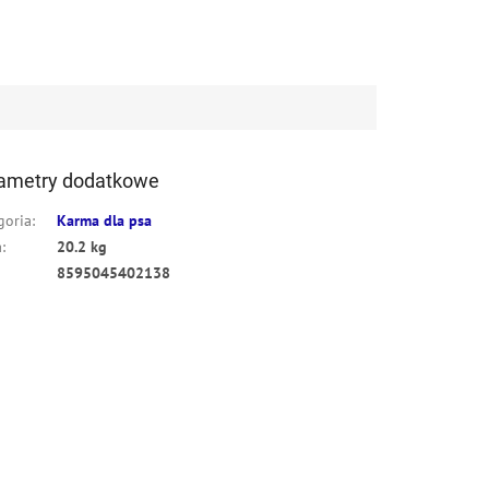
ametry dodatkowe
goria
:
Karma dla psa
a
:
20.2 kg
8595045402138