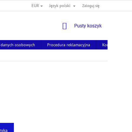
EUR
Język polski
Zaloguj się
KOSZYK
Pusty koszyk
 danych osobowych
Procedura reklamacyjna
Kontakty
zyka