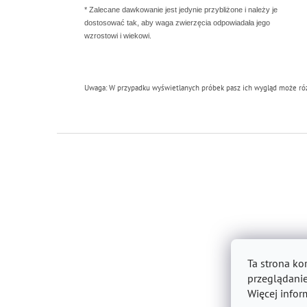
* Zalecane dawkowanie jest jedynie przybliżone i należy je
dostosować tak, aby waga zwierzęcia odpowiadała jego
wzrostowi i wiekowi.
Uwaga: W przypadku wyświetlanych próbek pasz ich wygląd może różn
S
t
o
p
k
a
Ta strona ko
przeglądanie
Więcej infor