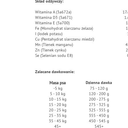
Skład odżywczy:
Witamina A (3a672a)
17
Witamina D3 (3a671)
1
Witamina E (3a700)
1
Fe (Monohydrat siarczanu żelaza)
1
I (Jodek potasu)
Cu (Pentahydrat siarczanu miedzi)
Mn (Tlenek manganu)
4
Zn (Tlenek cynku)
2
Se (Selenian sodu E8)
Zalecane dawkowanie:
Masa psa
Dzienna dawka
-5 kg
75 - 120 g
5 - 10 kg
120 - 200 g
10 - 15 kg
200 - 275 g
15 - 20 kg
275 - 325 g
20 - 25 kg
325 - 355 g
25 - 35 kg
355 - 450 g
35 - 45 kg
450 - 545 g
45+
545+