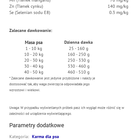
Mn (Tlenek manganu)
70 mg/kg
Zn (Tlenek cynku)
140 mg/kg
Se (Selenian sodu E8)
0.3 mg/kg
Zalecane dawkowanie:
Masa psa
Dzienna dawka
1 - 10 kg
25 - 160 g
10 - 20 kg
160 - 250 g
20 - 30 kg
250 - 330 g
30 - 40 kg
330 - 460 g
40 - 50 kg
460 - 510 g
* Zalecane dawkowanie jest jedynie przybliżone i należy je
dostosować tak, aby waga zwierzęcia odpowiadała jego
wzrostowi i wiekowi.
Uwaga: W przypadku wyświetlanych próbek pasz ich wygląd może różnić się w
zależności od urządzenia wyświetlającego.
Parametry dodatkowe
Kategoria
:
Karma dla psa