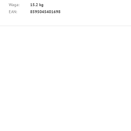
Waga
:
15.2 kg
EAN
:
8595045401698
S
t
o
p
k
a