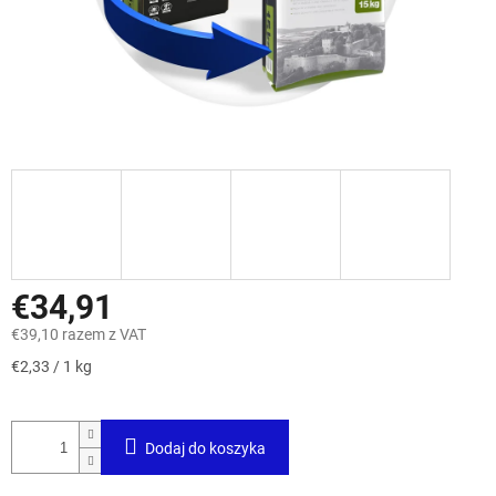
€34,91
€39,10 razem z VAT
Cena
€2,33 / 1 kg
jednostkowa:
Dodaj do koszyka