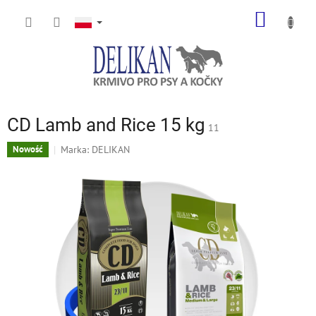
Przejść
KOSZY
do
treści
CD Lamb and Rice 15 kg
11
Marka:
DELIKAN
Nowość