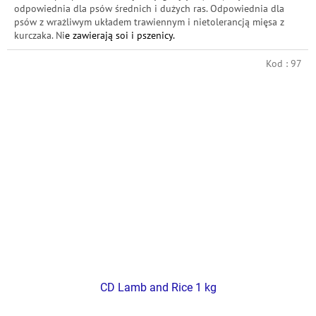
odpowiednia dla psów średnich i dużych ras.
Odpowiednia dla
psów z wrażliwym układem trawiennym i nietolerancją mięsa z
kurczaka.
Ni
e zawierają soi i pszenicy.
Kod :
97
CD Lamb and Rice 1 kg