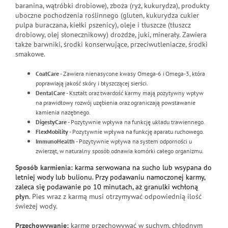
baranina, wątróbki drobiowe), zboża (ryż, kukurydza), produkty
uboczne pochodzenia roślinnego (gluten, kukurydza cukier
pulpa buraczana, kiełki pszenicy), oleje i tłuszcze (tłuszcz
drobiowy, olej słonecznikowy) drożdże, juki, minerały. Zawiera
także barwniki, środki konserwujące, przeciwutleniacze, środki
smakowe.
CoatCare
- Zawiera nienasycone kwasy Omega-6 i Omega-3, która
poprawiają jakość skóry i błyszczącej sierści.
DentalCare
- Kształt oraz twardość karmy mają pozytywny wpływ
na prawidłowy rozwój uzębienia oraz ograniczają powstawanie
kamienia nazębnego.
DigestyCare
- Pozytywnie wpływa na funkcję układu trawiennego.
FlexMobility
- Pozytywnie wpływa na funkcję aparatu ruchowego.
ImmunoHealth
- Pozytywnie wpływa na system odporności u
zwierząt, w naturalny sposób odnawia komórki całego organizmu.
Sposób karmienia:
karma serwowana na sucho lub wsypana do
letniej wody lub bulionu. Przy podawaniu namoczonej karmy,
zaleca się podawanie po 10 minutach, aż granulki wchłoną
płyn
. Pies wraz z karmą musi otrzymywać odpowiednią ilość
świeżej wody.
Przechowywanie:
karmę przechowywać w suchym, chłodnym