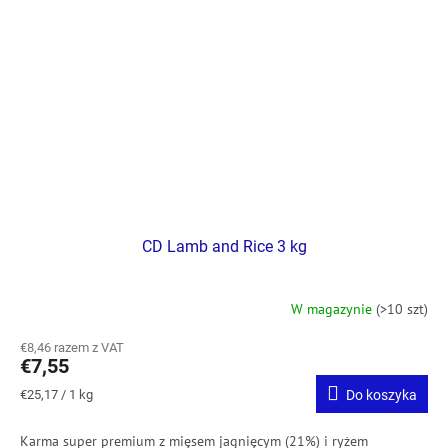
CD Lamb and Rice 3 kg
W magazynie
(>10 szt)
€8,46 razem z VAT
€7,55
Cena
€25,17 / 1 kg
Do koszyka
jednostkowa:
Karma super premium z mięsem jagnięcym (21%) i ryżem