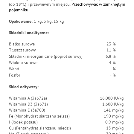
(do 18°C) i przewiewnym miejscu.
Przechowywać w zamkniętym
pojemniku.
Opakowanie:
1 kg, 3 kg, 15 kg
Składniki analityczne:
Białko surowe
23 %
Tłuszcz surowy
11 %
Składniki nieorganiczne (popiół surowy)
6,8 %
Włókno surowe
4 %
Wapń
- %
Fosfor
- %
Skład odżywczy:
Witamina A (3a672a)
16.000 IU/kg
Witamina D3 (3a671)
1.600 IU/kg
Witamina E (3a700)
141 mg/kg
Fe (Monohydrat siarczanu żelaza)
190 mg/kg
I (Jodek potasu)
0.9 mg/kg
Cu (Pentahydrat siarczanu miedzi)
15 mg/kg