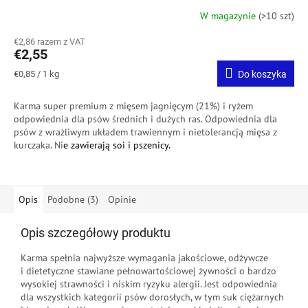
W magazynie
(>10 szt)
€2,86 razem z VAT
€2,55
Cena
€0,85 / 1 kg
Do koszyka
jednostkowa:
Karma super premium z mięsem jagnięcym (21%) i ryżem
odpowiednia dla psów średnich i dużych ras.
Odpowiednia dla
psów z wrażliwym układem trawiennym i nietolerancją mięsa z
kurczaka.
Ni
e zawierają soi i pszenicy.
Opis
Podobne (3)
Opinie
Opis szczegółowy produktu
Karma spełnia najwyższe wymagania jakościowe, odżywcze
i dietetyczne stawiane pełnowartościowej żywności o bardzo
wysokiej strawności i niskim ryzyku alergii. Jest odpowiednia
dla wszystkich kategorii psów dorosłych, w tym suk ciężarnych