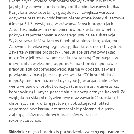
i karmiących. Wysoce pełnowartościowy składnik w formie
jagnięciny zapewnia optymalny profil aminokwasowy białka.
Ryż jako źródło substancji glicydowych zwiększa wartości
odżywcze oraz strawność karmy. Nienasycone kwasy tłuszczowe
(Omega 3 i 6) występują w zrównoważonych proporcjach.
Zawartość makro- i mikroelementów oraz witamin w pełni
pokrywa zapotrzebowanie dorosłego psa na te substancje.
Wyższa zawartość witaminy C pobudza biosyntezę kolagenu.
Zapewnia to właściwą regenerację tkanki kostnej i chrzęstnej.
Zawarte w karmie probiotyki, regulujące prawidłowy skład
mikroflory jelitowej, w połączeniu z witaminą C pomagają w
utrzymaniu zwiększonej odporności na choroby i poprawie
pracy układu odpornościowego. Karma w dodatku zawiera
powiązane z masą jajeczną przeciwciała IGY, które blokują
niepożądane rozmnażanie i dystrybucję w organizmie psów
wielu wirusów chorobotwórczych (parwowirus, rotawirus czy
koronawirus) i innych potencjalnie niebezpiecznych bakterii. Ze
względu na składniki żywieniowe oraz zawartość substancji
chroniących mikroflorę jelitową i pobudzających układ
odpornościowy karma jest szczególnie polecana dla psów
z alergią, psów osłabionych oraz psów w trakcie
rekonwalescencji.
Składniki:
mięso i produkty pochodzenia zwierzęcego (suszone