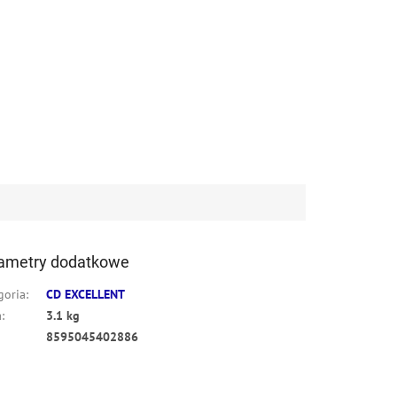
ametry dodatkowe
goria
:
CD EXCELLENT
a
:
3.1 kg
8595045402886