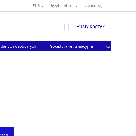
EUR
Język polski
Zaloguj się
KOSZYK
Pusty koszyk
 danych osobowych
Procedura reklamacyjna
Kontakty
zyka