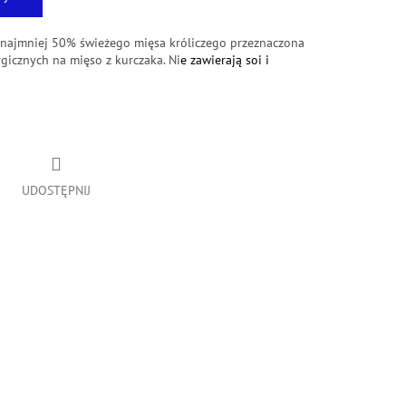
 najmniej 50%
świeżego mięsa króliczego
przeznaczona
ergicznych na mięso z kurczaka.
Ni
e zawierają soi i
UDOSTĘPNIJ