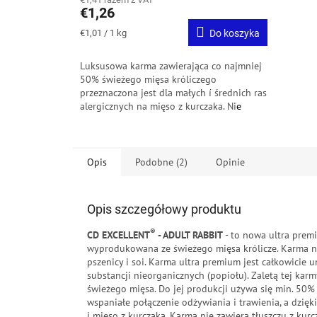
€1,26
Cena
€1,01 / 1 kg
Do koszyka
jednostkowa:
Luksusowa karma zawierająca co najmniej
50%
świeżego mięsa króliczego
przeznaczona jest dla małych í średnich ras
alergicznych na mięso z kurczaka.
Ni
e
zawierają soi i pszenicy.
Opis
Podobne (2)
Opinie
Opis szczegółowy produktu
®
CD EXCELLENT
- ADULT RABBIT
- to nowa ultra prem
wyprodukowana ze świeżego mięsa królicze. Karma n
pszenicy i soi. Karma ultra premium jest całkowicie 
substancji nieorganicznych (popiołu). Zaletą tej kar
świeżego mięsa. Do jej produkcji używa się min. 50%
wspaniałe połączenie odżywiania i trawienia, a dzię
i mięso z kurczaka. Karma nie zawiera tłuszczu z kur