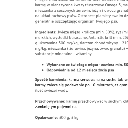
karmę w nienasycone kwasy tłuszczowe Omega 3, ma
mieszanka z suszonych żurawin, jeżyn i owocu grana
na układ ruchowy psów. Ostropest plamisty swoim dz
generalnie oszczędzając organizm Twojego psa.
Ingredients:
świeże mięso królicze (min. 50%), ryż (m
morskich, wysłodki buraczane, Antarctic krill (min. 2
glukozamina 300 mg/kg, siarczan chondroityny – 210
mg/kg, mieszanka ( żurawina, jeżyna, owoc granatu) –
substancje mineralne i witaminy.
Wykonane ze świeżego mięsa -
zawiera min.
5
Odpowiednia od 12 miesiąca życia psa
Sposób karmienia:
karma serwowana na sucho lub ws
karmy, zaleca się podawanie po 10 minutach, aż gran
ilość świeżej wody.
Przechowywanie:
karmę przechowywać w suchym, chł
zamkniętym pojemniku.
Opakowanie:
300 g, 3 kg