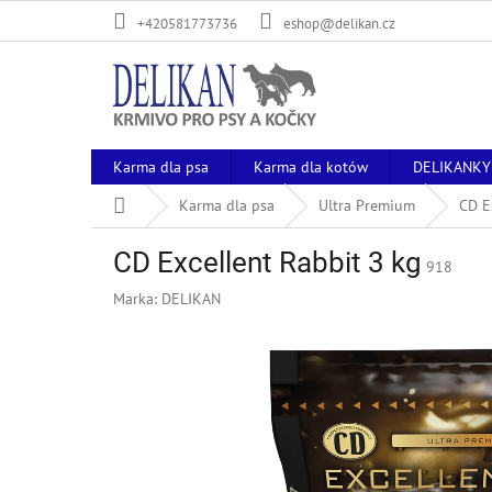
Przejść
+420581773736
eshop@delikan.cz
do
treści
Karma dla psa
Karma dla kotów
DELIKANKY
Home
Karma dla psa
Ultra Premium
CD E
CD Excellent Rabbit 3 kg
918
Marka:
DELIKAN