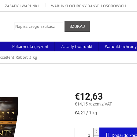
ZASADY I WARUNKI
WARUNKI OCHRONY DANYCH OSOBOWYCH
SZUKAJ
Pokarm dla gryzoni
Zasady i warunki
Warunki ochrony
xcellent Rabbit 3 kg
€12,63
€14,15 razem z VAT
Cena
€4,21 / 1 kg
jednostkowa:
Dodaj do kos