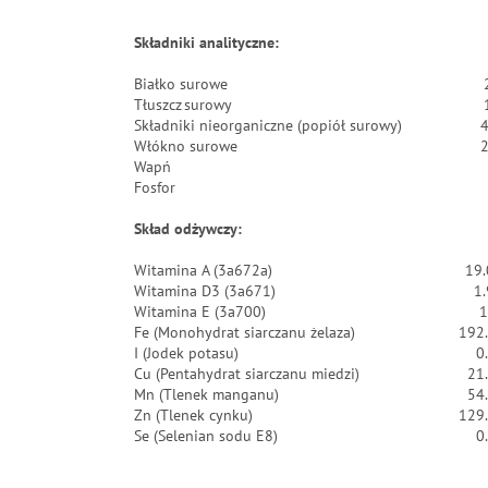
Składniki analityczne:
Białko surowe
Tłuszcz surowy
Składniki nieorganiczne (popiół surowy)
4
Włókno surowe
2
Wapń
Fosfor
Skład odżywczy:
Witamina A (3a672a)
19.
Witamina D3 (3a671)
1
Witamina E (3a700)
1
Fe (Monohydrat siarczanu żelaza)
192
I (Jodek potasu)
0
Cu (Pentahydrat siarczanu miedzi)
21
Mn (Tlenek manganu)
54
Zn (Tlenek cynku)
129
Se (Selenian sodu E8)
0