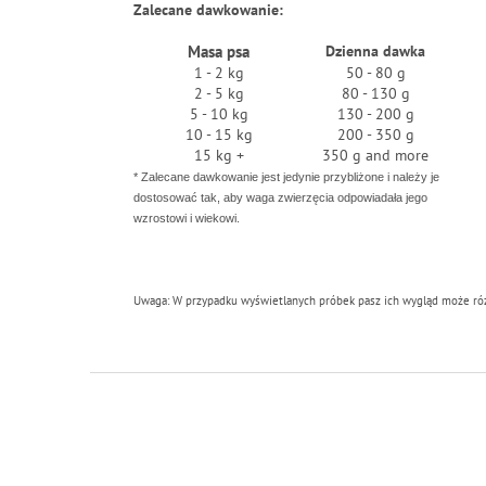
Zalecane dawkowanie:
Masa psa
Dzienna dawka
1 - 2 kg
50 - 80 g
2 - 5 kg
80 - 130 g
5 - 10 kg
130 - 200 g
10 - 15 kg
200 - 350 g
15 kg +
350 g and more
* Zalecane dawkowanie jest jedynie przybliżone i należy je
dostosować tak, aby waga zwierzęcia odpowiadała jego
wzrostowi i wiekowi.
Uwaga: W przypadku wyświetlanych próbek pasz ich wygląd może różn
S
t
o
p
k