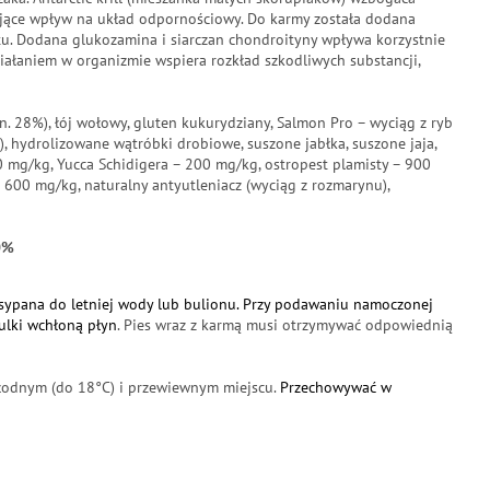
jące wpływ na układ odpornościowy. Do karmy została dodana
tu. Dodana glukozamina i siarczan chondroityny wpływa korzystnie
iałaniem w organizmie wspiera rozkład szkodliwych substancji,
in. 28%), łój wołowy, gluten kukurydziany, Salmon Pro – wyciąg z ryb
%), hydrolizowane wątróbki drobiowe, suszone jabłka, suszone jaja,
 mg/kg, Yucca Schidigera – 200 mg/kg, ostropest plamisty – 900
 600 mg/kg, naturalny antyutleniacz (wyciąg z rozmarynu),
0%
ypana do letniej wody lub bulionu. Przy podawaniu namoczonej
ulki wchłoną płyn
. Pies wraz z karmą musi otrzymywać odpowiednią
odnym (do 18°C) i przewiewnym miejscu.
Przechowywać w