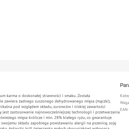
Par
ium karma o doskonałej strawności i smaku. Została
Kate
ie zawiera żadnego suszonego dehydrowanego mięsa (mączki),
Wag
unikalna pod względem składu, surowców i niskiej zawartości
EAN
:
my jest zastosowanie najnowocześniejszej technologii i przetwarzania
 świeżego mięsa królicze i min. 28% białego ryżu, co gwarantuje
ki swojemu składu zapobiega powstawaniu alergii na pszenicę, soję
czaka. Antarctic krill (mieszanka małych skorupiaków) wzbogaca