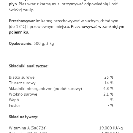
płyn
. Pies wraz z karmą musi otrzymywać odpowiednią ilość
świeżej wody.
Przechowywanie:
karmę przechowywać w suchym, chłodnym
(do 18°C) i przewiewnym miejscu.
Przechowywać w zamkniętym
pojemniku.
Opakowanie:
300 g, 3 kg
Składniki analityczne:
Białko surowe
25 %
Tłuszcz surowy
14 %
Składniki nieorganiczne (popiół surowy)
4,8 %
Włókno surowe
2,1 %
Wapń
- %
Fosfor
- %
Skład odżywczy:
Witamina A (3a672a)
19.000 IU/kg