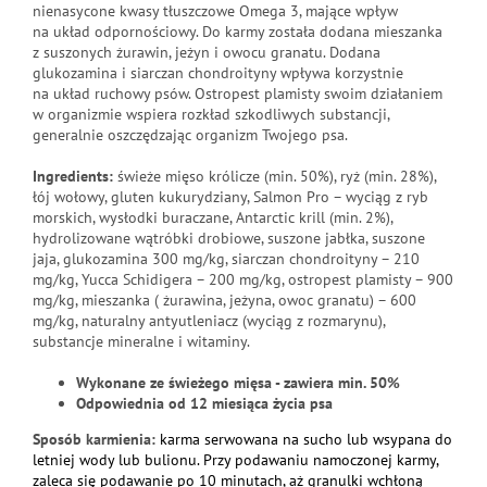
nienasycone kwasy tłuszczowe Omega 3, mające wpływ
na układ odpornościowy. Do karmy została dodana mieszanka
z suszonych żurawin, jeżyn i owocu granatu. Dodana
glukozamina i siarczan chondroityny wpływa korzystnie
na układ ruchowy psów. Ostropest plamisty swoim działaniem
w organizmie wspiera rozkład szkodliwych substancji,
generalnie oszczędzając organizm Twojego psa.
Ingredients:
świeże mięso królicze (min. 50%), ryż (min. 28%),
łój wołowy, gluten kukurydziany, Salmon Pro – wyciąg z ryb
morskich, wysłodki buraczane, Antarctic krill (min. 2%),
hydrolizowane wątróbki drobiowe, suszone jabłka, suszone
jaja, glukozamina 300 mg/kg, siarczan chondroityny – 210
mg/kg, Yucca Schidigera – 200 mg/kg, ostropest plamisty – 900
mg/kg, mieszanka ( żurawina, jeżyna, owoc granatu) – 600
mg/kg, naturalny antyutleniacz (wyciąg z rozmarynu),
substancje mineralne i witaminy.
Wykonane ze świeżego mięsa -
zawiera min.
50%
Odpowiednia od 12 miesiąca życia psa
Sposób karmienia:
karma serwowana na sucho lub wsypana do
letniej wody lub bulionu. Przy podawaniu namoczonej karmy,
zaleca się podawanie po 10 minutach, aż granulki wchłoną