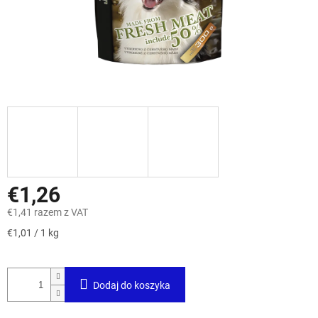
€1,26
€1,41 razem z VAT
Cena
€1,01 / 1 kg
jednostkowa:
Dodaj do koszyka