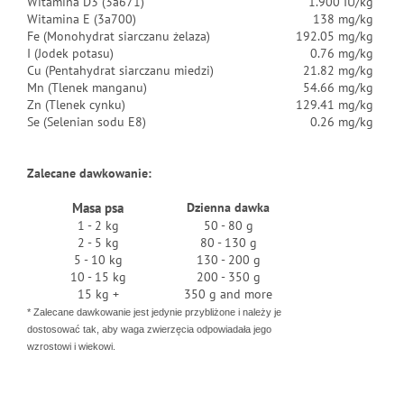
Witamina D3 (3a671)
1.900 IU/kg
Witamina E (3a700)
138 mg/kg
Fe (Monohydrat siarczanu żelaza)
192.05 mg/kg
I (Jodek potasu)
0.76 mg/kg
Cu (Pentahydrat siarczanu miedzi)
21.82 mg/kg
Mn (Tlenek manganu)
54.66 mg/kg
Zn (Tlenek cynku)
129.41 mg/kg
Se (Selenian sodu E8)
0.26 mg/kg
Zalecane dawkowanie:
Masa psa
Dzienna dawka
1 - 2 kg
50 - 80 g
2 - 5 kg
80 - 130 g
5 - 10 kg
130 - 200 g
10 - 15 kg
200 - 350 g
15 kg +
350 g and more
* Zalecane dawkowanie jest jedynie przybliżone i należy je
dostosować tak, aby waga zwierzęcia odpowiadała jego
wzrostowi i wiekowi.