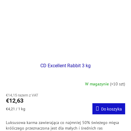
CD Excellent Rabbit 3 kg
W magazynie
(>10 szt)
€14,15 razem z VAT
€12,63
Cena
€4,21 / 1 kg
Do koszyka
jednostkowa:
Luksusowa karma zawierająca co najmniej 50%
świeżego mięsa
króliczego
przeznaczona jest dla małych í średnich ras