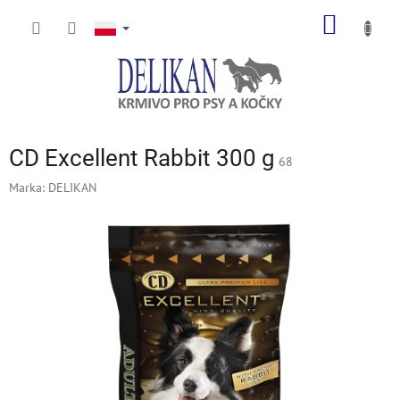
Przejść
KOSZY
do
treści
CD Excellent Rabbit 300 g
68
Marka:
DELIKAN