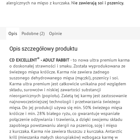
alergicznych na mięso z kurczaka.
Ni
e zawierają soi i pszenicy.
Opis
Podobne (2)
Opinie
Opis szczegółowy produktu
®
CD EXCELLENT
- ADULT RABBIT
- to nowa ultra premium karma
o doskonałej strawności i smaku. Została wyprodukowana ze
świeżego mięsa królicze. Karma nie zawiera żadnego
suszonego dehydrowanego mięsa (mączki), pszenicy i soi.
Karma ultra premium jest całkowicie unikalna pod względem
składu, surowców i niskiej zawartości substancji
nieorganicznych (popiołu). Zaletą tej karmy jest zastosowanie
najnowocześniejszej technologii i przetwarzania świeżego
mięsa. Do jej produkcji używa się min. 50% świeżego mięsa
królicze i min. 28% białego ryżu, co gwarantuje wspaniałe
połączenie odżywiania i trawienia, a dzięki swojemu składu
zapobiega powstawaniu alergii na pszenicę, soję i mięso
z kurczaka. Karma nie zawiera tłuszczu z kurczaka. Antarctic
krill (mieszanka małych skorupiaków) wzbogaca karmę w