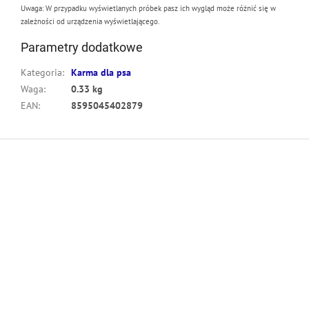
Uwaga: W przypadku wyświetlanych próbek pasz ich wygląd może różnić się w
zależności od urządzenia wyświetlającego.
Parametry dodatkowe
Kategoria
:
Karma dla psa
Waga
:
0.33 kg
EAN
:
8595045402879
S
t
o
p
k
a