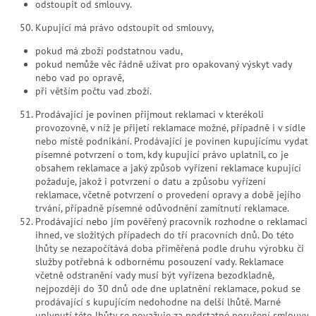
odstoupit od smlouvy.
Kupující má právo odstoupit od smlouvy,
pokud má zboží podstatnou vadu,
pokud nemůže věc řádně užívat pro opakovaný výskyt vady
nebo vad po opravě,
při větším počtu vad zboží.
Prodávající je povinen přijmout reklamaci v kterékoli
provozovně, v níž je přijetí reklamace možné, případně i v sídle
nebo místě podnikání. Prodávající je povinen kupujícímu vydat
písemné potvrzení o tom, kdy kupující právo uplatnil, co je
obsahem reklamace a jaký způsob vyřízení reklamace kupující
požaduje, jakož i potvrzení o datu a způsobu vyřízení
reklamace, včetně potvrzení o provedení opravy a době jejího
trvání, případně písemné odůvodnění zamítnutí reklamace.
Prodávající nebo jím pověřený pracovník rozhodne o reklamaci
ihned, ve složitých případech do tří pracovních dnů. Do této
lhůty se nezapočítává doba přiměřená podle druhu výrobku či
služby potřebná k odbornému posouzení vady. Reklamace
včetně odstranění vady musí být vyřízena bezodkladně,
nejpozději do 30 dnů ode dne uplatnění reklamace, pokud se
prodávající s kupujícím nedohodne na delší lhůtě. Marné
uplynutí této lhůty se považuje za podstatné porušení smlouvy