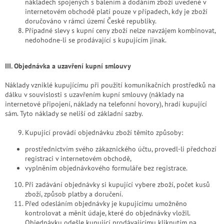
nákladech spojených s balením a dodáním zboží uvedené v
internetovém obchodě platí pouze v případech, kdy je zboží
doručováno v rámci území České republiky.
Případné slevy s kupní ceny zboží nelze navzájem kombinovat,
nedohodne-li se prodávající s kupujícím jinak.
III. Objednávka a uzavření kupní smlouvy
Náklady vzniklé kupujícímu při použití komunikačních prostředků na
dálku v souvislosti s uzavřením kupní smlouvy (náklady na
internetové připojení, náklady na telefonní hovory), hradí kupující
sám. Tyto náklady se neliší od základní sazby.
Kupující provádí objednávku zboží těmito způsoby:
prostřednictvím svého zákaznického účtu, provedl-li předchozí
registraci v internetovém obchodě,
vyplněním objednávkového formuláře bez registrace.
Při zadávání objednávky si kupující vybere zboží, počet kusů
zboží, způsob platby a doručení.
Před odesláním objednávky je kupujícímu umožněno
kontrolovat a měnit údaje, které do objednávky vložil.
Objednávku odešle kupující prodávajícímu kliknutím na