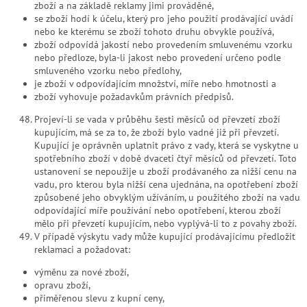
zboží a na základě reklamy jimi prováděné,
se zboží hodí k účelu, který pro jeho použití prodávající uvádí
nebo ke kterému se zboží tohoto druhu obvykle používá,
zboží odpovídá jakostí nebo provedením smluvenému vzorku
nebo předloze, byla-li jakost nebo provedení určeno podle
smluveného vzorku nebo předlohy,
je zboží v odpovídajícím množství, míře nebo hmotnosti a
zboží vyhovuje požadavkům právních předpisů.
Projeví-li se vada v průběhu šesti měsíců od převzetí zboží
kupujícím, má se za to, že zboží bylo vadné již při převzetí.
Kupující je oprávněn uplatnit právo z vady, která se vyskytne u
spotřebního zboží v době dvaceti čtyř měsíců od převzetí. Toto
ustanovení se nepoužije u zboží prodávaného za nižší cenu na
vadu, pro kterou byla nižší cena ujednána, na opotřebení zboží
způsobené jeho obvyklým užíváním, u použitého zboží na vadu
odpovídající míře používání nebo opotřebení, kterou zboží
mělo při převzetí kupujícím, nebo vyplývá-li to z povahy zboží.
V případě výskytu vady může kupující prodávajícímu předložit
reklamaci a požadovat:
výměnu za nové zboží,
opravu zboží,
přiměřenou slevu z kupní ceny,