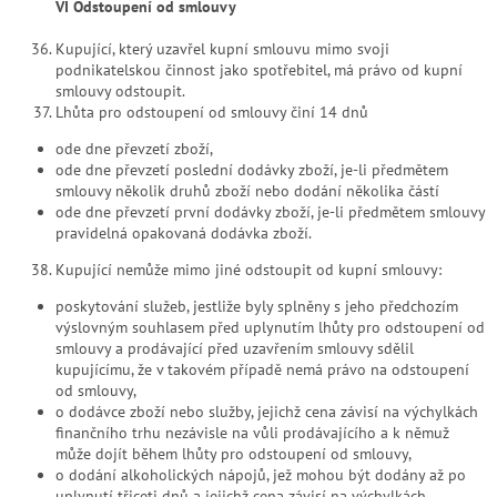
VI Odstoupení od smlouvy
Kupující, který uzavřel kupní smlouvu mimo svoji
podnikatelskou činnost jako spotřebitel, má právo od kupní
smlouvy odstoupit.
Lhůta pro odstoupení od smlouvy činí 14 dnů
ode dne převzetí zboží,
ode dne převzetí poslední dodávky zboží, je-li předmětem
smlouvy několik druhů zboží nebo dodání několika částí
ode dne převzetí první dodávky zboží, je-li předmětem smlouvy
pravidelná opakovaná dodávka zboží.
Kupující nemůže mimo jiné odstoupit od kupní smlouvy:
poskytování služeb, jestliže byly splněny s jeho předchozím
výslovným souhlasem před uplynutím lhůty pro odstoupení od
smlouvy a prodávající před uzavřením smlouvy sdělil
kupujícímu, že v takovém případě nemá právo na odstoupení
od smlouvy,
o dodávce zboží nebo služby, jejichž cena závisí na výchylkách
finančního trhu nezávisle na vůli prodávajícího a k němuž
může dojít během lhůty pro odstoupení od smlouvy,
o dodání alkoholických nápojů, jež mohou být dodány až po
uplynutí třiceti dnů a jejichž cena závisí na výchylkách