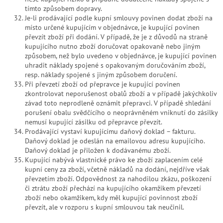
tímto způsobem dopravy.
Je-li prodávající podle kupní smlouvy povinen dodat zboží na
místo určené kupujícím v objednávce, je kupující povinen
převzít zboží při dodání. V případě, že je z důvodů na straně
kupujícího nutno zboží doručovat opakovaně nebo jiným
způsobem, než bylo uvedeno v objednávce, je kupující povinen
uhradit náklady spojené s opakovaným doručováním zboží,
resp. náklady spojené s jiným způsobem doručení.
Při převzetí zboží od přepravce je kupující povinen
zkontrolovat neporušenost obalů zboží a v případě jakýchkoliv
závad toto neprodleně oznámit přepravci. V případě shledání
porušení obalu svědčícího o neoprávněném vniknutí do zásilky
nemusí kupující zásilku od přepravce převzít.
Prodávající vystaví kupujícímu daňový doklad – fakturu.
Daňový doklad je odeslán na emailovou adresu kupujícího.
Daňový doklad je přiložen k dodávanému zboží.
Kupující nabývá vlastnické právo ke zboží zaplacením celé
kupní ceny za zboží, včetně nákladů na dodání, nejdříve však
převzetím zboží. Odpovědnost za nahodilou zkázu, poškození
či ztrátu zboží přechází na kupujícího okamžikem převzetí
zboží nebo okamžikem, kdy měl kupující povinnost zboží
převzít, ale v rozporu s kupní smlouvou tak neučinil.