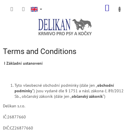
Skip
SHOPP
to
content
CART
Terms and Conditions
I
Základní ustanovení
Tyto všeobecné obchodní podmínky (dále jen „
obchodní
podmínky
“) jsou vydané dle § 1751 a násl. zákona č. 89/2012
Sb., občanský zákoník (dále jen „
občanský zákoník
“)
Delikan s.r.o.
IČ:26877660
DIČ:CZ26877660