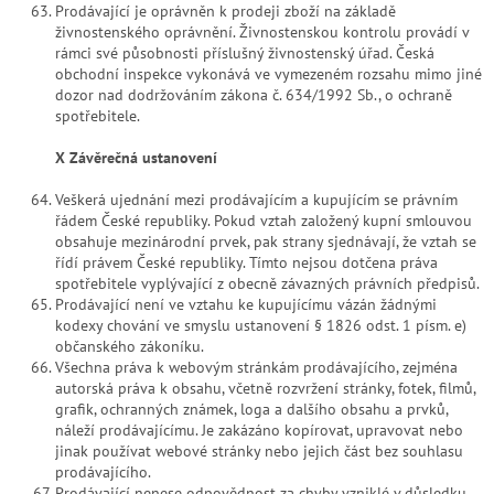
Prodávající je oprávněn k prodeji zboží na základě
živnostenského oprávnění. Živnostenskou kontrolu provádí v
rámci své působnosti příslušný živnostenský úřad. Česká
obchodní inspekce vykonává ve vymezeném rozsahu mimo jiné
dozor nad dodržováním zákona č. 634/1992 Sb., o ochraně
spotřebitele.
X Závěrečná ustanovení
Veškerá ujednání mezi prodávajícím a kupujícím se právním
řádem České republiky. Pokud vztah založený kupní smlouvou
obsahuje mezinárodní prvek, pak strany sjednávají, že vztah se
řídí právem České republiky. Tímto nejsou dotčena práva
spotřebitele vyplývající z obecně závazných právních předpisů.
Prodávající není ve vztahu ke kupujícímu vázán žádnými
kodexy chování ve smyslu ustanovení § 1826 odst. 1 písm. e)
občanského zákoníku.
Všechna práva k webovým stránkám prodávajícího, zejména
autorská práva k obsahu, včetně rozvržení stránky, fotek, filmů,
grafik, ochranných známek, loga a dalšího obsahu a prvků,
náleží prodávajícímu. Je zakázáno kopírovat, upravovat nebo
jinak používat webové stránky nebo jejich část bez souhlasu
prodávajícího.
Prodávající nenese odpovědnost za chyby vzniklé v důsledku