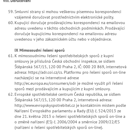
VIII. Doručování
Smluvní strany si mohou veškerou písemnou korespondenci
vzájemně doručovat prostřednictvím elektronické pošty.
Kupující doručuje prodávajícímu korespondenci na emailovou
adresu uvedenu v těchto obchodních podmínkách. Prodávající
doručuje kupujícímu korespondenci na emailovou adresu
uvedenou v jeho zákaznickém účtu nebo v objednávce.
IX Mimosoudní řešení sporů
K mimosoudnímu řešení spotřebitelských sporů z kupní
smlouvy je příslušná Česká obchodní inspekce, se sídlem
Štěpánská 567/15, 120 00 Praha 2, IČ: 000 20 869, internetová
adresa: https://adr.coi.cz/cs. Platformu pro řešení sporů on-line
nacházející se na internetové adrese
http://ec.europa.eu/consumers/odr je možné využít při řešení
sporů mezi prodávajícím a kupujícím z kupní smlouvy.
Evropské spotřebitelské centrum Česká republika, se sídlem
Štěpánská 567/15, 120 00 Praha 2, internetová adresa:
http://www.evropskyspotrebitel.cz je kontaktním místem podle
Nařízení Evropského parlamentu a Rady (EU) č. 524/2013 ze
dne 21. května 2013 o řešení spotřebitelských sporů on-line a
o změně nařízení (ES) č. 2006/2004 a směrnice 2009/22/ES
(nařízení o řešení spotřebitelských sporů on-line).