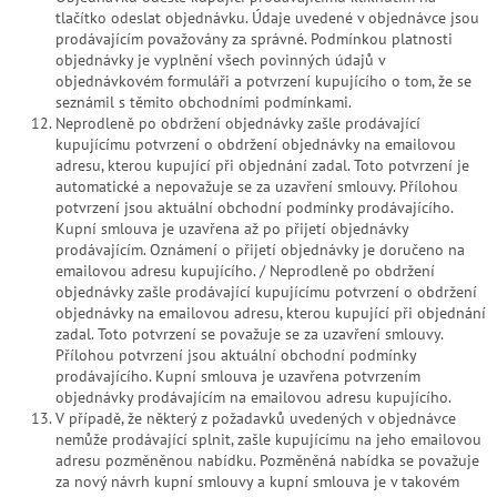
tlačítko odeslat objednávku. Údaje uvedené v objednávce jsou
prodávajícím považovány za správné. Podmínkou platnosti
objednávky je vyplnění všech povinných údajů v
objednávkovém formuláři a potvrzení kupujícího o tom, že se
seznámil s těmito obchodními podmínkami.
Neprodleně po obdržení objednávky zašle prodávající
kupujícímu potvrzení o obdržení objednávky na emailovou
adresu, kterou kupující při objednání zadal. Toto potvrzení je
automatické a nepovažuje se za uzavření smlouvy. Přílohou
potvrzení jsou aktuální obchodní podmínky prodávajícího.
Kupní smlouva je uzavřena až po přijetí objednávky
prodávajícím. Oznámení o přijetí objednávky je doručeno na
emailovou adresu kupujícího. / Neprodleně po obdržení
objednávky zašle prodávající kupujícímu potvrzení o obdržení
objednávky na emailovou adresu, kterou kupující při objednání
zadal. Toto potvrzení se považuje se za uzavření smlouvy.
Přílohou potvrzení jsou aktuální obchodní podmínky
prodávajícího. Kupní smlouva je uzavřena potvrzením
objednávky prodávajícím na emailovou adresu kupujícího.
V případě, že některý z požadavků uvedených v objednávce
nemůže prodávající splnit, zašle kupujícímu na jeho emailovou
adresu pozměněnou nabídku. Pozměněná nabídka se považuje
za nový návrh kupní smlouvy a kupní smlouva je v takovém