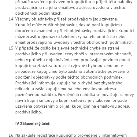
případě uzavřena potvrzením kupujícího o přijetí této nabídky
prodávajícímu na jeho emailovou adresu uvedenu v těchto
obchodních podmínkách.
Všechny objednávky přijaté prodávajícím jsou závazné.
Kupující může zrušit objednávku, dokud není kupujícímu
doručeno oznámení o přijetí objednávky prodávajícím. Kupující
může zrušit objednávku telefonicky na telefonní číslo nebo
email prodávajícího uvedený v těchto obchodních podmínkách.
V případě, že došlo ke zjevné technické chybě na straně
prodávajícího při uvedení ceny zboží v internetovém obchodě,
nebo v průběhu objednávání, není prodávající povinen dodat
kupujícímu zboží za tuto zcela zjevně chybnou cenu ani v
případě, že kupujícímu bylo zasláno automatické potvrzení o
obdržení objednávky podle těchto obchodních podmínek.
Prodávající informuje kupujícího o chybě bez zbytečného
odkladu a zašle kupujícímu na jeho emailovou adresu
pozměněnou nabídku. Pozměněná nabídka se považuje za nový
návrh kupní smlouvy a kupní smlouva je v takovém případě
uzavřena potvrzením o přijetí kupujícím na emailovou adresu
prodávajícího.
IV Zákaznický účet
Na základě registrace kupujícího provedené v internetovém