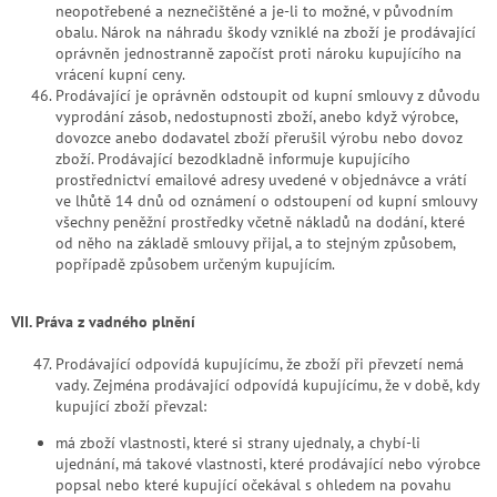
neopotřebené a neznečištěné a je-li to možné, v původním
obalu. Nárok na náhradu škody vzniklé na zboží je prodávající
oprávněn jednostranně započíst proti nároku kupujícího na
vrácení kupní ceny.
Prodávající je oprávněn odstoupit od kupní smlouvy z důvodu
vyprodání zásob, nedostupnosti zboží, anebo když výrobce,
dovozce anebo dodavatel zboží přerušil výrobu nebo dovoz
zboží. Prodávající bezodkladně informuje kupujícího
prostřednictví emailové adresy uvedené v objednávce a vrátí
ve lhůtě 14 dnů od oznámení o odstoupení od kupní smlouvy
všechny peněžní prostředky včetně nákladů na dodání, které
od něho na základě smlouvy přijal, a to stejným způsobem,
popřípadě způsobem určeným kupujícím.
VII. Práva z vadného plnění
Prodávající odpovídá kupujícímu, že zboží při převzetí nemá
vady. Zejména prodávající odpovídá kupujícímu, že v době, kdy
kupující zboží převzal:
má zboží vlastnosti, které si strany ujednaly, a chybí-li
ujednání, má takové vlastnosti, které prodávající nebo výrobce
popsal nebo které kupující očekával s ohledem na povahu