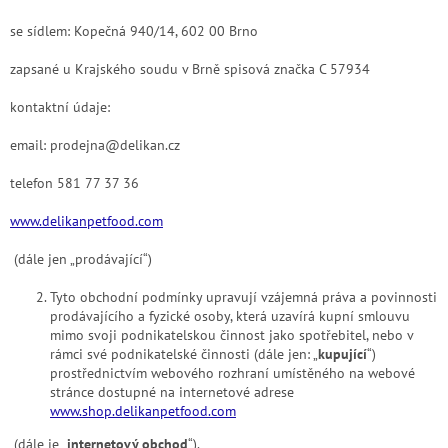
se sídlem: Kopečná 940/14, 602 00 Brno
zapsané u Krajského soudu v Brně spisová značka C 57934
kontaktní údaje:
email: prodejna@delikan.cz
telefon 581 77 37 36
www.delikanpetfood.com
(dále jen „prodávající“)
Tyto obchodní podmínky upravují vzájemná práva a povinnosti
prodávajícího a fyzické osoby, která uzavírá kupní smlouvu
mimo svoji podnikatelskou činnost jako spotřebitel, nebo v
rámci své podnikatelské činnosti (dále jen: „
kupující
“)
prostřednictvím webového rozhraní umístěného na webové
stránce dostupné na internetové adrese
www.shop.delikanpetfood.com
(dále je „
internetový obchod
“).