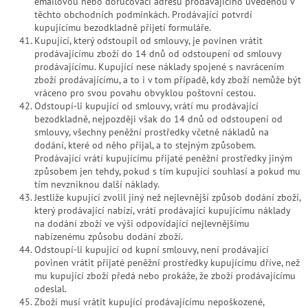
emailovou nebo doručovací adresu prodávajícího uvedenou v
těchto obchodních podmínkách. Prodávající potvrdí
kupujícímu bezodkladně přijetí formuláře.
Kupující, který odstoupil od smlouvy, je povinen vrátit
prodávajícímu zboží do 14 dnů od odstoupení od smlouvy
prodávajícímu. Kupující nese náklady spojené s navrácením
zboží prodávajícímu, a to i v tom případě, kdy zboží nemůže být
vráceno pro svou povahu obvyklou poštovní cestou.
Odstoupí-li kupující od smlouvy, vrátí mu prodávající
bezodkladně, nejpozději však do 14 dnů od odstoupení od
smlouvy, všechny peněžní prostředky včetně nákladů na
dodání, které od něho přijal, a to stejným způsobem.
Prodávající vrátí kupujícímu přijaté peněžní prostředky jiným
způsobem jen tehdy, pokud s tím kupující souhlasí a pokud mu
tím nevzniknou další náklady.
Jestliže kupující zvolil jiný než nejlevnější způsob dodání zboží,
který prodávající nabízí, vrátí prodávající kupujícímu náklady
na dodání zboží ve výši odpovídající nejlevnějšímu
nabízenému způsobu dodání zboží.
Odstoupí-li kupující od kupní smlouvy, není prodávající
povinen vrátit přijaté peněžní prostředky kupujícímu dříve, než
mu kupující zboží předá nebo prokáže, že zboží prodávajícímu
odeslal.
Zboží musí vrátit kupující prodávajícímu nepoškozené,