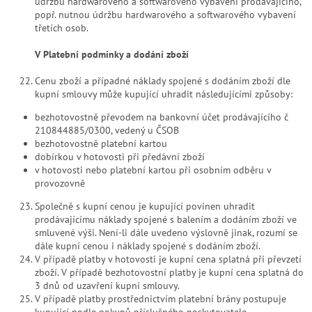
údržbu hardwarového a softwarového vybavení prodávajícího,
popř. nutnou údržbu hardwarového a softwarového vybavení
třetích osob.
V Platební podmínky a dodání zboží
Cenu zboží a případné náklady spojené s dodáním zboží dle
kupní smlouvy může kupující uhradit následujícími způsoby:
bezhotovostně převodem na bankovní účet prodávajícího č
210844885/0300, vedený u ČSOB
bezhotovostně platební kartou
dobírkou v hotovosti při předávní zboží
v hotovosti nebo platební kartou při osobním odběru v
provozovně
Společně s kupní cenou je kupující povinen uhradit
prodávajícímu náklady spojené s balením a dodáním zboží ve
smluvené výši. Není-li dále uvedeno výslovně jinak, rozumí se
dále kupní cenou i náklady spojené s dodáním zboží.
V případě platby v hotovosti je kupní cena splatná při převzetí
zboží. V případě bezhotovostní platby je kupní cena splatná do
3 dnů od uzavření kupní smlouvy.
V případě platby prostřednictvím platební brány postupuje
kupující podle pokynů příslušného poskytovatele