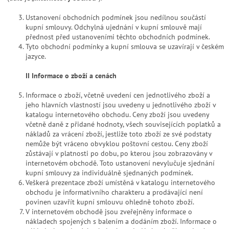
Ustanovení obchodních podmínek jsou nedílnou součástí
kupní smlouvy. Odchylná ujednání v kupní smlouvě mají
přednost před ustanoveními těchto obchodních podmínek.
Tyto obchodní podmínky a kupní smlouva se uzavírají v českém
jazyce.
I
I Informace o zboží a cenách
Informace o zboží, včetně uvedení cen jednotlivého zboží a
jeho hlavních vlastností jsou uvedeny u jednotlivého zboží v
katalogu internetového obchodu. Ceny zboží jsou uvedeny
včetně daně z přidané hodnoty, všech souvisejících poplatků a
nákladů za vrácení zboží, jestliže toto zboží ze své podstaty
nemůže být vráceno obvyklou poštovní cestou. Ceny zboží
zůstávají v platnosti po dobu, po kterou jsou zobrazovány v
internetovém obchodě. Toto ustanovení nevylučuje sjednání
kupní smlouvy za individuálně sjednaných podmínek.
Veškerá prezentace zboží umístěná v katalogu internetového
obchodu je informativního charakteru a prodávající není
povinen uzavřít kupní smlouvu ohledně tohoto zboží.
V internetovém obchodě jsou zveřejněny informace o
nákladech spojených s balením a dodáním zboží. Informace o