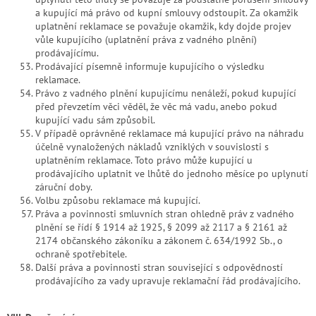
a kupující má právo od kupní smlouvy odstoupit. Za okamžik
uplatnění reklamace se považuje okamžik, kdy dojde projev
vůle kupujícího (uplatnění práva z vadného plnění)
prodávajícímu.
Prodávající písemně informuje kupujícího o výsledku
reklamace.
Právo z vadného plnění kupujícímu nenáleží, pokud kupující
před převzetím věci věděl, že věc má vadu, anebo pokud
kupující vadu sám způsobil.
V případě oprávněné reklamace má kupující právo na náhradu
účelně vynaložených nákladů vzniklých v souvislosti s
uplatněním reklamace. Toto právo může kupující u
prodávajícího uplatnit ve lhůtě do jednoho měsíce po uplynutí
záruční doby.
Volbu způsobu reklamace má kupující.
Práva a povinnosti smluvních stran ohledně práv z vadného
plnění se řídí § 1914 až 1925, § 2099 až 2117 a § 2161 až
2174 občanského zákoníku a zákonem č. 634/1992 Sb., o
ochraně spotřebitele.
Další práva a povinnosti stran související s odpovědností
prodávajícího za vady upravuje reklamační řád prodávajícího.