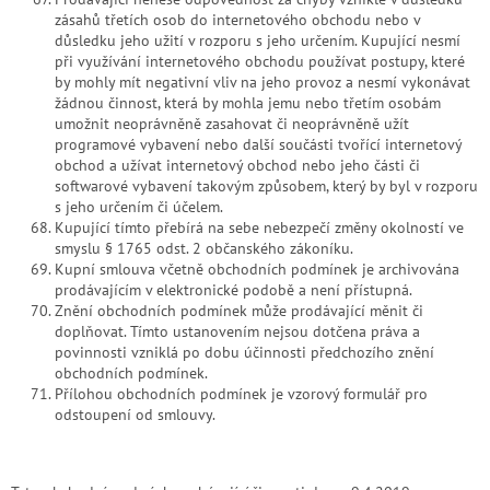
zásahů třetích osob do internetového obchodu nebo v
důsledku jeho užití v rozporu s jeho určením. Kupující nesmí
při využívání internetového obchodu používat postupy, které
by mohly mít negativní vliv na jeho provoz a nesmí vykonávat
žádnou činnost, která by mohla jemu nebo třetím osobám
umožnit neoprávněně zasahovat či neoprávněně užít
programové vybavení nebo další součásti tvořící internetový
obchod a užívat internetový obchod nebo jeho části či
softwarové vybavení takovým způsobem, který by byl v rozporu
s jeho určením či účelem.
Kupující tímto přebírá na sebe nebezpečí změny okolností ve
smyslu § 1765 odst. 2 občanského zákoníku.
Kupní smlouva včetně obchodních podmínek je archivována
prodávajícím v elektronické podobě a není přístupná.
Znění obchodních podmínek může prodávající měnit či
doplňovat. Tímto ustanovením nejsou dotčena práva a
povinnosti vzniklá po dobu účinnosti předchozího znění
obchodních podmínek.
Přílohou obchodních podmínek je vzorový formulář pro
odstoupení od smlouvy.