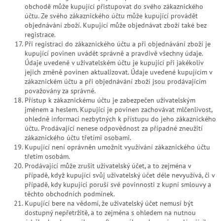
obchodě může kupující přistupovat do svého zákaznického
účtu. Ze svého zákaznického účtu může kupující provádět
objednávání zboží. Kupující může objednávat zboží také bez
registrace.
Při registraci do zákaznického účtu a při objednávání zboží je
kupující povinen uvádět správně a pravdivě všechny údaje.
Údaje uvedené v uživatelském účtu je kupující při jakékoliv
jejich změně povinen aktualizovat. Údaje uvedené kupujícím v
zákaznickém účtu a při objednávání zboží jsou prodávajícím
považovány za správné.
Přístup k zákaznickému účtu je zabezpečen uživatelským
jménem a heslem. Kupující je povinen zachovávat mlčenlivost,
ohledně informací nezbytných k přístupu do jeho zákaznického
účtu. Prodávající nenese odpovědnost za případné zneužití
zákaznického účtu třetími osobami.
Kupující není oprávněn umožnit využívání zákaznického účtu
třetím osobám.
Prodávající může zrušit uživatelský účet, a to zejména v
případě, když kupující svůj uživatelský účet déle nevyužívá, či v
případě, kdy kupující poruší své povinnosti z kupní smlouvy a
těchto obchodních podmínek.
Kupující bere na vědomí, že uživatelský účet nemusí být
dostupný nepřetržitě, a to zejména s ohledem na nutnou