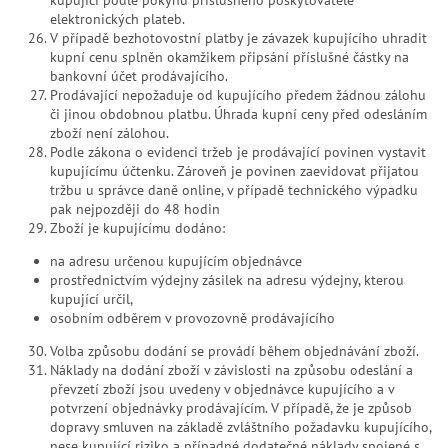
elektronických plateb.
V případě bezhotovostní platby je závazek kupujícího uhradit
kupní cenu splněn okamžikem připsání příslušné částky na
bankovní účet prodávajícího.
Prodávající nepožaduje od kupujícího předem žádnou zálohu
či jinou obdobnou platbu. Úhrada kupní ceny před odesláním
zboží není zálohou.
Podle zákona o evidenci tržeb je prodávající povinen vystavit
kupujícímu účtenku. Zároveň je povinen zaevidovat přijatou
tržbu u správce daně online, v případě technického výpadku
pak nejpozději do 48 hodin
Zboží je kupujícímu dodáno:
na adresu určenou kupujícím objednávce
prostřednictvím výdejny zásilek na adresu výdejny, kterou
kupující určil,
osobním odběrem v provozovně prodávajícího
Volba způsobu dodání se provádí během objednávání zboží.
Náklady na dodání zboží v závislosti na způsobu odeslání a
převzetí zboží jsou uvedeny v objednávce kupujícího a v
potvrzení objednávky prodávajícím. V případě, že je způsob
dopravy smluven na základě zvláštního požadavku kupujícího,
nese kupující riziko a případné dodatečné náklady spojené s