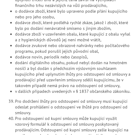
finančního trhu nezávislých na vůli prodávajícího,
o dodávce zboží, které bylo upraveno podle přání kupujícího
nebo pro jeho osobu,
dodávce zboží, které podléhá rychlé zkáze, jakož i zboží, které
bylo po dodání nenávratně smíseno s jiným zbožím,
dodávce zboží v uzavřeném obalu, které kupující z obalu vyňal
a z hygienických důvodů jej není možné vrátit,
dodávce zvukové nebo obrazové nahrávky nebo počítačového
programu, pokud porušil jejich původní obal,
dodávce novin, periodik nebo časopisů,
dodání digitálního obsahu, pokud nebyl dodán na hmotném
nosiči a byl dodán s předchozím výslovným souhlasem
kupujícího před uplynutím lhůty pro odstoupení od smlouvy a
prodávající před uzavřením smlouvy sdělil kupujícímu, že v
takovém případě nemá právo na odstoupení od smlouvy,
v dalších případech uvedených v § 1837 občanského zákoníku.
Pro dodržení lhůty pro odstoupení od smlouvy musí kupující
odeslat prohlášení o odstoupení ve lhůtě pro odstoupení od
smlouvy.
Pro odstoupení od kupní smlouvy může kupující využít
vzorový formulář k odstoupení od smlouvy poskytovaný
prodávajícím. Odstoupení od kupní smlouvy zašle kupující na