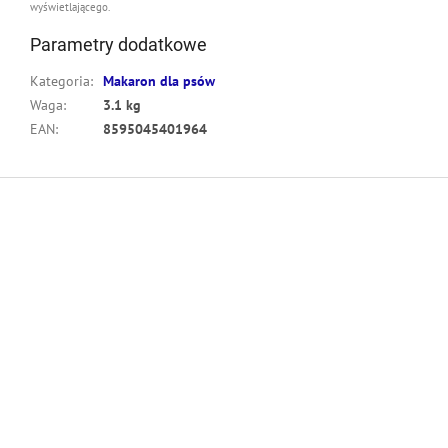
wyświetlającego.
Parametry dodatkowe
Kategoria
:
Makaron dla psów
Waga
:
3.1 kg
EAN
:
8595045401964
S
t
o
p
k
a