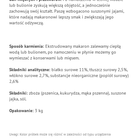
lub bulionie zyskują większą objętość, a jednocześnie
zachowują swój kształt.
Paszę wzbogacono suszonymi jajami,
które nadają makaronowi lepszy smak i zwiększają jego
wartość odżywczą.
Sposób karmienia:
Ekstrudowany makaron
zalewamy ciepłą
wodą lub bulionem, po namoczeniu w płynie możemy go
wymieszać z konserwami lub mięsem.
Składniki analityczne:
białko surowe 11%, tłuszcz surowy 2,5%,
włókno surowe 2,7%, substancje nieorganiczne (popiół surowy)
2,6%
Składniki:
zboża (pszenica, kukurydza, mąka pszenna), suszone
jajka, sól.
Opakowanie:
3 kg
Uwagi: Kolor próbek może się różnić w zależności od typu urządzenia