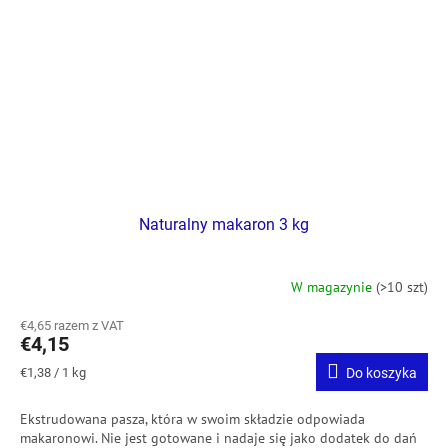
Naturalny makaron 3 kg
W magazynie
(>10 szt)
€4,65 razem z VAT
€4,15
Cena
€1,38 / 1 kg
Do koszyka
jednostkowa:
Ekstrudowana pasza, która w swoim składzie odpowiada
makaronowi.
Nie jest gotowane i nadaje się jako dodatek do dań