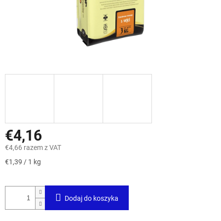
€4,16
€4,66 razem z VAT
Cena
€1,39 / 1 kg
jednostkowa:
Dodaj do koszyka