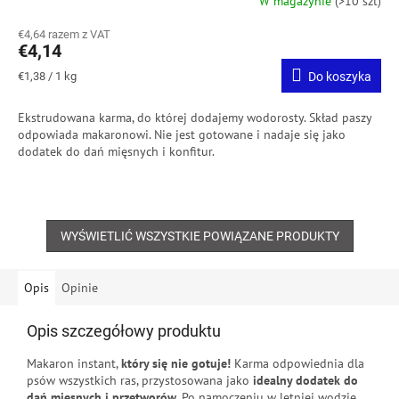
W magazynie
(>10 szt)
€4,64 razem z VAT
€4,14
Cena
€1,38 / 1 kg
Do koszyka
jednostkowa:
Ekstrudowana karma, do której dodajemy wodorosty.
Skład paszy
odpowiada makaronowi.
Nie jest gotowane i nadaje się jako
dodatek do dań mięsnych i konfitur.
WYŚWIETLIĆ WSZYSTKIE POWIĄZANE PRODUKTY
Opis
Opinie
Opis szczegółowy produktu
Makaron instant,
który się nie gotuje!
Karma odpowiednia dla
psów wszystkich ras, przystosowana jako
idealny dodatek do
dań mięsnych i przetworów
.
Po namoczeniu w letniej wodzie