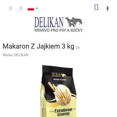
Przejść
KOSZY
do
treści
Makaron Z Jajkiem 3 kg
26
Marka:
DELIKAN