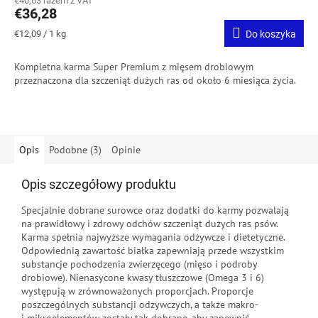
€40,63 razem z VAT
€36,28
Cena
€12,09 / 1 kg
Do koszyka
jednostkowa:
Kompletna karma
Super Premium z mięsem drobiowym
przeznaczona dla szczeniąt dużych ras od około 6 miesiąca życia.
Opis
Podobne (3)
Opinie
Opis szczegółowy produktu
Specjalnie dobrane surowce oraz dodatki do karmy pozwalają
na prawidłowy i zdrowy odchów szczeniąt dużych ras psów.
Karma spełnia najwyższe wymagania odżywcze i dietetyczne.
Odpowiednią zawartość białka zapewniają przede wszystkim
substancje pochodzenia zwierzęcego (mięso i podroby
drobiowe). Nienasycone kwasy tłuszczowe (Omega 3 i 6)
występują w zrównoważonych proporcjach. Proporcje
poszczególnych substancji odżywczych, a także makro-