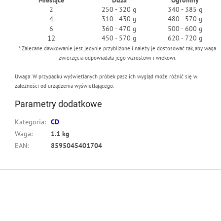
Miesiące
Duża
Ogromny
2
250 - 320 g
340 - 385 g
4
310 - 430 g
480 - 570 g
6
360 - 470 g
500 - 600 g
12
450 - 570 g
620 - 720 g
* Zalecane dawkowanie jest jedynie przybliżone i należy je dostosować tak, aby waga
zwierzęcia odpowiadała jego wzrostowi i wiekowi.
Uwaga: W przypadku wyświetlanych próbek pasz ich wygląd może różnić się w
zależności od urządzenia wyświetlającego.
Parametry dodatkowe
Kategoria
:
CD
Waga
:
1.1 kg
EAN
:
8595045401704
S
t
o
p
k