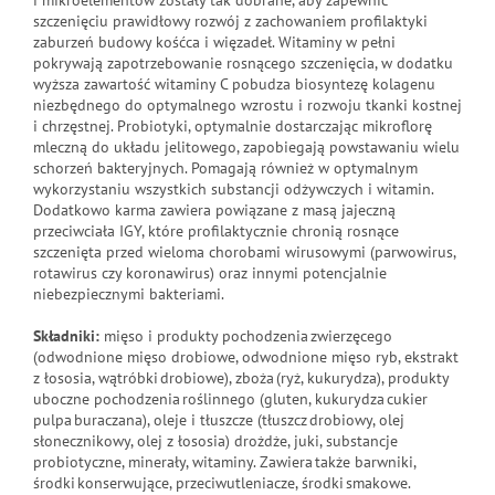
i mikroelementów zostały tak dobrane, aby zapewnić
szczenięciu prawidłowy rozwój z zachowaniem profilaktyki
zaburzeń budowy kośćca i więzadeł. Witaminy w pełni
pokrywają zapotrzebowanie rosnącego szczenięcia, w dodatku
wyższa zawartość witaminy C pobudza biosyntezę kolagenu
niezbędnego do optymalnego wzrostu i rozwoju tkanki kostnej
i chrzęstnej. Probiotyki, optymalnie dostarczając mikroflorę
mleczną do układu jelitowego, zapobiegają powstawaniu wielu
schorzeń bakteryjnych. Pomagają również w optymalnym
wykorzystaniu wszystkich substancji odżywczych i witamin.
Dodatkowo karma zawiera powiązane z masą jajeczną
przeciwciała IGY, które profilaktycznie chronią rosnące
szczenięta przed wieloma chorobami wirusowymi (parwowirus,
rotawirus czy koronawirus) oraz innymi potencjalnie
niebezpiecznymi bakteriami.
Składniki:
mięso i produkty pochodzenia zwierzęcego
(odwodnione mięso drobiowe, odwodnione mięso ryb, ekstrakt
z łososia, wątróbki drobiowe), zboża (ryż, kukurydza), produkty
uboczne pochodzenia roślinnego (gluten, kukurydza cukier
pulpa buraczana), oleje i tłuszcze (tłuszcz drobiowy, olej
słonecznikowy, olej z łososia) drożdże, juki, substancje
probiotyczne, minerały, witaminy. Zawiera także barwniki,
środki konserwujące, przeciwutleniacze, środki smakowe.