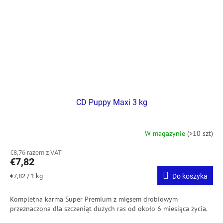
CD Puppy Maxi 3 kg
W magazynie
(>10 szt)
€8,76 razem z VAT
€7,82
Cena
€7,82 / 1 kg
Do koszyka
jednostkowa:
Kompletna karma
Super Premium z mięsem drobiowym
przeznaczona dla szczeniąt dużych ras od około 6 miesiąca życia.