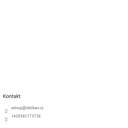
a
Kontakt
eshop
@
delikan.cz
+420581773736