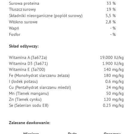
Surowa proteina
33 %
Tłuszcz surowy
19 %
Składniki nieorganiczne (popiół surowy)
5,5 %
Włókno surowe
2,8 %
Wapń
- %
Fosfor
- %
Skład odżywczy:
Witamina A (3a672a)
19.000 IU/kg
Witamina D3 (3a671)
1.900 IU/kg
Witamina E (3a700)
140 mg/kg
Fe (Monohydrat siarczanu żelaza)
180 mg/kg
I (Jodek potasu)
0.6 mg/kg
Cu (Pentahydrat siarczanu miedzi)
24 mg/kg
Mn (Tlenek manganu)
50 mg/kg
Zn (Tlenek cynku)
120 mg/kg
Se (Selenian sodu E8)
0.23 mg/kg
Zalecane dawkowanie: