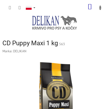
Przejść
KOSZY
do
treści
CD Puppy Maxi 1 kg
563
Marka:
DELIKAN