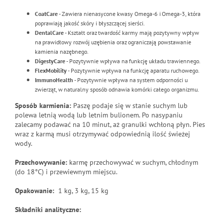
CoatCare
- Zawiera nienasycone kwasy Omega-6 i Omega-3, która
poprawiają jakość skóry i błyszczącej sierści.
DentalCare
- Kształt oraz twardość karmy mają pozytywny wpływ
na prawidłowy rozwój uzębienia oraz ograniczają powstawanie
kamienia nazębnego.
DigestyCare
- Pozytywnie wpływa na funkcję układu trawiennego.
FlexMobility
- Pozytywnie wpływa na funkcję aparatu ruchowego.
ImmunoHealth
- Pozytywnie wpływa na system odporności u
zwierząt, w naturalny sposób odnawia komórki całego organizmu.
Sposób karmienia:
Paszę podaje się w stanie suchym lub
polewa letnią wodą lub letnim bulionem. Po nasypaniu
zalecamy podawać na 10 minut, aż granulki wchłoną płyn. Pies
wraz z karmą musi otrzymywać odpowiednią ilość świeżej
wody.
Przechowywanie:
karmę przechowywać w suchym, chłodnym
(do 18°C) i przewiewnym miejscu.
Opakowanie:
1 kg, 3 kg, 15 kg
Składniki analityczne: