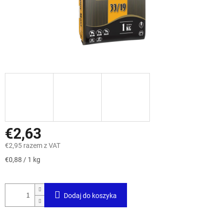
€2,63
€2,95 razem z VAT
Cena
€0,88 / 1 kg
jednostkowa:
Dodaj do koszyka